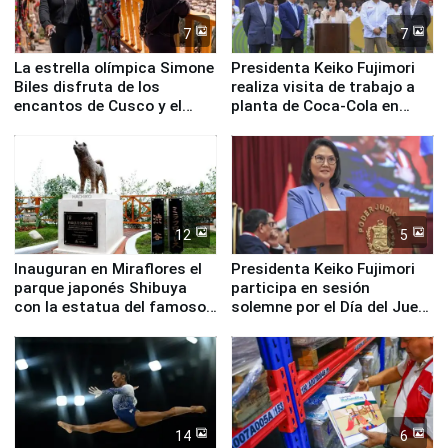
7
7
La estrella olímpica Simone
Presidenta Keiko Fujimori
Biles disfruta de los
realiza visita de trabajo a
encantos de Cusco y el
planta de Coca-Cola en
Valle Sagrado
Pucusana
12
5
Inauguran en Miraflores el
Presidenta Keiko Fujimori
parque japonés Shibuya
participa en sesión
con la estatua del famoso
solemne por el Día del Juez
perro Hachiko
y la Jueza
14
6