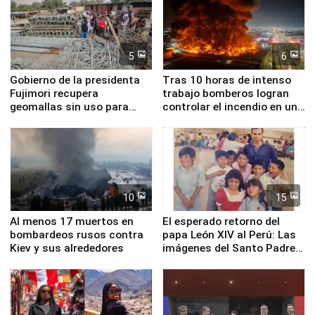
5
6
Gobierno de la presidenta
Tras 10 horas de intenso
Fujimori recupera
trabajo bomberos logran
geomallas sin uso para
controlar el incendio en una
proteger Santa Eulalia ante
planta química de Santiago
Fenómeno El Niño
de Chile
10
15
Al menos 17 muertos en
El esperado retorno del
bombardeos rusos contra
papa León XIV al Perú: Las
Kiev y sus alrededores
imágenes del Santo Padre
en su labor pastoral en
nuestro país