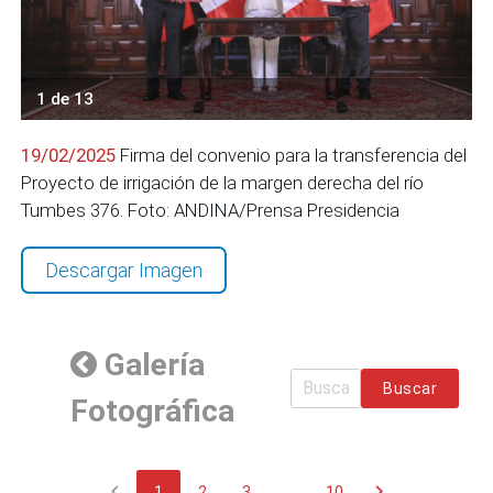
1 de 13
19/02/2025
Firma del convenio para la transferencia del
Proyecto de irrigación de la margen derecha del río
Tumbes 376. Foto: ANDINA/Prensa Presidencia
Descargar Imagen
Galería
Buscar
Fotográfica
chevron_left
chevron_right
1
2
3
...
10