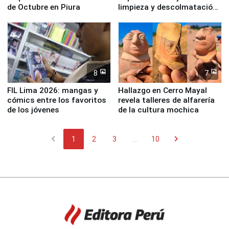
de Octubre en Piura
limpieza y descolmatación
en río Piura
8
7
FIL Lima 2026: mangas y
Hallazgo en Cerro Mayal
cómics entre los favoritos
revela talleres de alfarería
de los jóvenes
de la cultura mochica
chevron_left
chevron_right
1
2
3
...
10