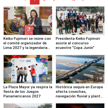
10
11
Keiko Fujimori se reúne con
Presidenta Keiko Fujimori
el comité organizador de
asiste al concurso
Lima 2027 y la legendaria
ecuestre “Copa Junín”
Simone Biles
10
7
La Plaza Mayor ya respira la
Histórica sequía en Europa
fiesta de los Juegos
afecta cosechas,
Panamericanos 2027
navegación fluvial y plantas
nucleares