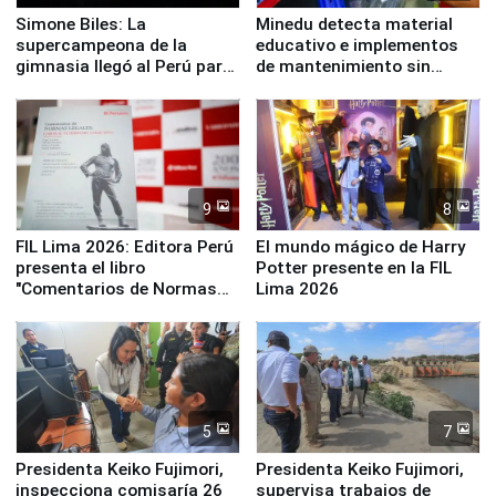
Simone Biles: La
Minedu detecta material
supercampeona de la
educativo e implementos
gimnasia llegó al Perú para
de mantenimiento sin
empezar cuenta regresiva a
distribuir en almacenes de
Panamericanos Lima 2027
la UGEL 2
9
8
FIL Lima 2026: Editora Perú
El mundo mágico de Harry
presenta el libro
Potter presente en la FIL
"Comentarios de Normas
Lima 2026
Legales: Laboral Vl .
Derecho Colectivo"
5
7
Presidenta Keiko Fujimori,
Presidenta Keiko Fujimori,
inspecciona comisaría 26
supervisa trabajos de