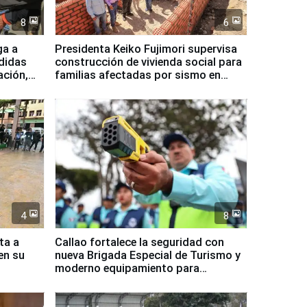
8
6
ga a
Presidenta Keiko Fujimori supervisa
didas
construcción de vivienda social para
ación,
familias afectadas por sismo en
Junín
4
8
ta a
Callao fortalece la seguridad con
en su
nueva Brigada Especial de Turismo y
moderno equipamiento para
Serenazgo