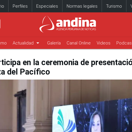
io
Perfiles
Especiales
Normas legales
Turismo
arrow_drop_down
timo
Actualidad
Galería
Canal Online
Videos
Podcas
ticipa en la ceremonia de presentació
za del Pacífico