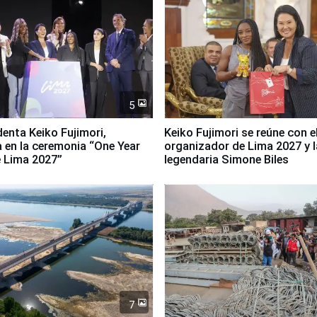
5
denta Keiko Fujimori,
Keiko Fujimori se reúne con e
a en la ceremonia “One Year
organizador de Lima 2027 y l
 Lima 2027”
legendaria Simone Biles
7