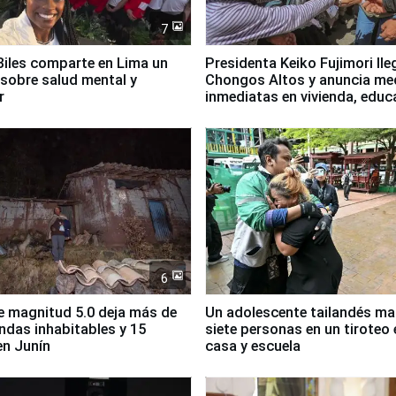
7
iles comparte en Lima un
Presidenta Keiko Fujimori lle
sobre salud mental y
Chongos Altos y anuncia me
r
inmediatas en vivienda, educ
salud y empleo
6
 magnitud 5.0 deja más de
Un adolescente tailandés ma
endas inhabitables y 15
siete personas en un tiroteo 
en Junín
casa y escuela