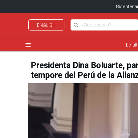
Bicentenar
ENGLISH
menu
Lo úl
Presidenta Dina Boluarte, par
tempore del Perú de la Alian