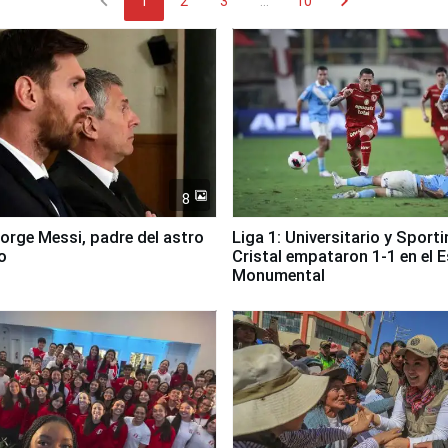
chevron_left
chevron_right
1
2
3
...
10
8
Jorge Messi, padre del astro
Liga 1: Universitario y Sport
o
Cristal empataron 1-1 en el 
Monumental