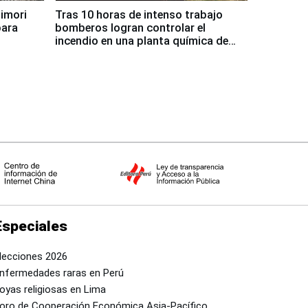
jimori
Tras 10 horas de intenso trabajo
para
bomberos logran controlar el
incendio en una planta química de
Santiago de Chile
Especiales
lecciones 2026
nfermedades raras en Perú
oyas religiosas en Lima
oro de Cooperación Económica Asia-Pacífico