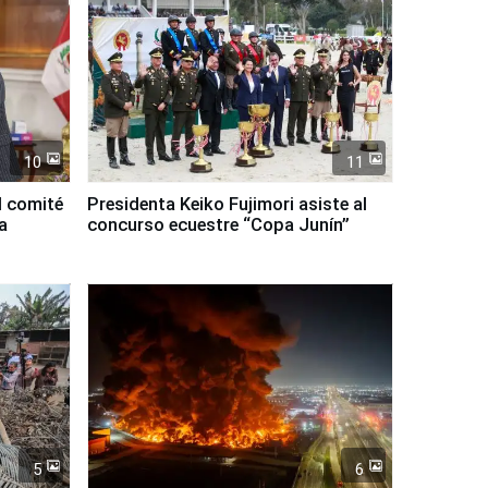
10
11
l comité
Presidenta Keiko Fujimori asiste al
a
concurso ecuestre “Copa Junín”
5
6