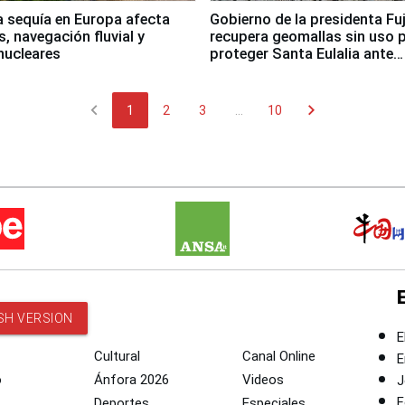
a sequía en Europa afecta
Gobierno de la presidenta Fu
, navegación fluvial y
recupera geomallas sin uso 
nucleares
proteger Santa Eulalia ante
Fenómeno El Niño
chevron_left
chevron_right
1
2
3
...
10
SH VERSION
E
Cultural
Canal Online
E
o
Ánfora 2026
Videos
J
F
Deportes
Especiales