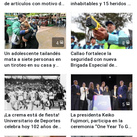
de artículos con motivo de
inhabitables y 15 heridos en
la visita del papa León XIV
Junín
4
8
Un adolescente tailandés
Callao fortalece la
mata a siete personas en
seguridad con nueva
un tiroteo en su casa y
Brigada Especial de
escuela
Turismo y moderno
equipamiento para
Serenazgo
10
5
¡La crema está de fiesta!
La presidenta Keiko
Universitario de Deportes
Fujimori, participa en la
celebra hoy 102 años de
ceremonia “One Year To Go
fundación
de Lima 2027”