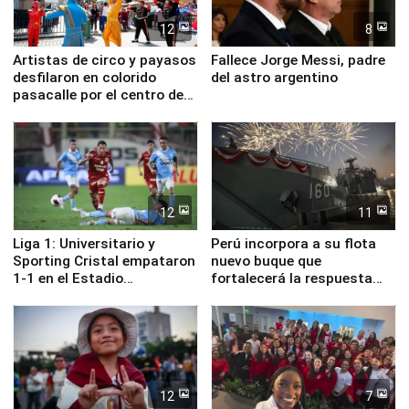
12
8
Artistas de circo y payasos
Fallece Jorge Messi, padre
desfilaron en colorido
del astro argentino
pasacalle por el centro de
Lima
12
11
Liga 1: Universitario y
Perú incorpora a su flota
Sporting Cristal empataron
nuevo buque que
1-1 en el Estadio
fortalecerá la respuesta
Monumental
ante el fenómeno El Niño
12
7