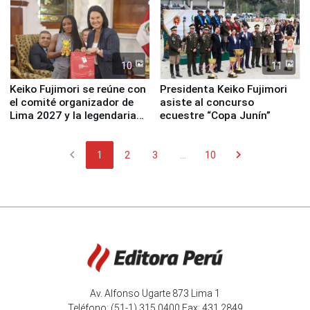
10
11
Keiko Fujimori se reúne con
Presidenta Keiko Fujimori
el comité organizador de
asiste al concurso
Lima 2027 y la legendaria
ecuestre “Copa Junín”
Simone Biles
chevron_left
chevron_right
1
2
3
...
10
Av. Alfonso Ugarte 873 Lima 1
Teléfono: (51-1) 315 0400 Fax: 431 2849