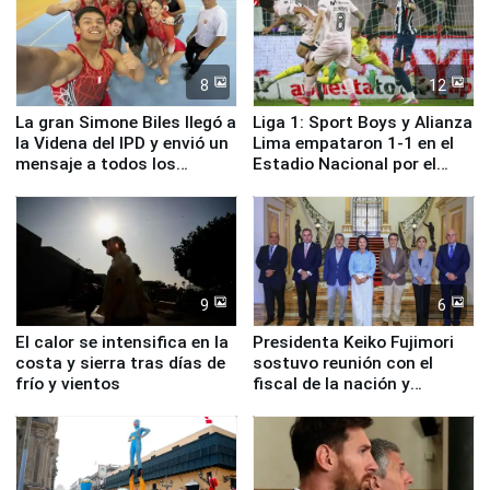
8
12
La gran Simone Biles llegó a
Liga 1: Sport Boys y Alianza
la Videna del IPD y envió un
Lima empataron 1-1 en el
mensaje a todos los
Estadio Nacional por el
deportistas del Perú
Torneo Clausura
9
6
El calor se intensifica en la
Presidenta Keiko Fujimori
costa y sierra tras días de
sostuvo reunión con el
frío y vientos
fiscal de la nación y
ministros de Estado