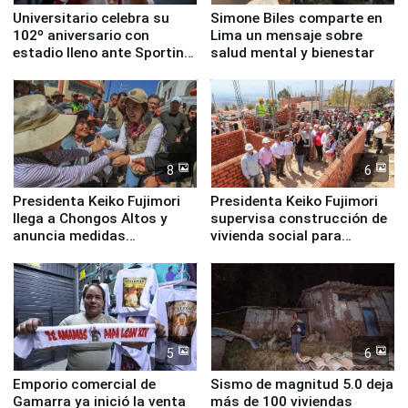
Universitario celebra su
Simone Biles comparte en
102º aniversario con
Lima un mensaje sobre
estadio lleno ante Sporting
salud mental y bienestar
Cristal
8
6
Presidenta Keiko Fujimori
Presidenta Keiko Fujimori
llega a Chongos Altos y
supervisa construcción de
anuncia medidas
vivienda social para
inmediatas en vivienda,
familias afectadas por
educación, salud y empleo
sismo en Junín
5
6
Emporio comercial de
Sismo de magnitud 5.0 deja
Gamarra ya inició la venta
más de 100 viviendas