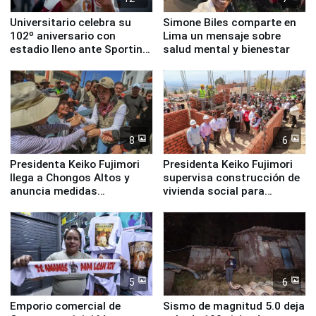
Universitario celebra su
Simone Biles comparte en
102º aniversario con
Lima un mensaje sobre
estadio lleno ante Sporting
salud mental y bienestar
Cristal
8
6
Presidenta Keiko Fujimori
Presidenta Keiko Fujimori
llega a Chongos Altos y
supervisa construcción de
anuncia medidas
vivienda social para
inmediatas en vivienda,
familias afectadas por
educación, salud y empleo
sismo en Junín
5
6
Emporio comercial de
Sismo de magnitud 5.0 deja