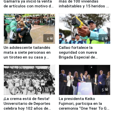
Gamarra ya inició la venta
más de 100 viviendas
de artículos con motivo de
inhabitables y 15 heridos en
la visita del papa León XIV
Junín
4
8
Un adolescente tailandés
Callao fortalece la
mata a siete personas en
seguridad con nueva
un tiroteo en su casa y
Brigada Especial de
escuela
Turismo y moderno
equipamiento para
Serenazgo
10
5
¡La crema está de fiesta!
La presidenta Keiko
Universitario de Deportes
Fujimori, participa en la
celebra hoy 102 años de
ceremonia “One Year To Go
fundación
de Lima 2027”