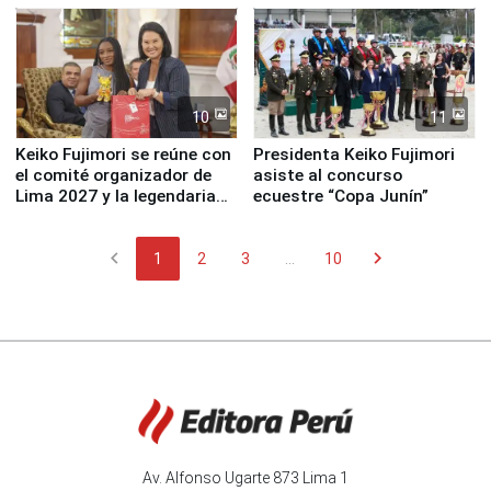
10
11
Keiko Fujimori se reúne con
Presidenta Keiko Fujimori
el comité organizador de
asiste al concurso
Lima 2027 y la legendaria
ecuestre “Copa Junín”
Simone Biles
chevron_left
chevron_right
1
2
3
...
10
Av. Alfonso Ugarte 873 Lima 1