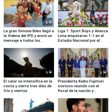
8
12
La gran Simone Biles llegó a
Liga 1: Sport Boys y Alianza
la Videna del IPD y envió un
Lima empataron 1-1 en el
mensaje a todos los
Estadio Nacional por el
deportistas del Perú
Torneo Clausura
9
6
El calor se intensifica en la
Presidenta Keiko Fujimori
costa y sierra tras días de
sostuvo reunión con el
frío y vientos
fiscal de la nación y
ministros de Estado