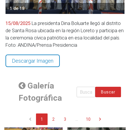
1 de 18
15/08/2025
La presidenta Dina Boluarte llegó al distrito
de Santa Rosa ubicada en la región Loreto y participa en
la ceremonia cívica patriótica en esa localidad del país.
Foto: ANDINA/Prensa Presidencia
Descargar Imagen
Galería
Buscar
Fotográfica
chevron_left
chevron_right
1
2
3
...
10