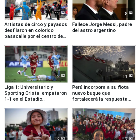
12
8
Artistas de circo y payasos
Fallece Jorge Messi, padre
desfilaron en colorido
del astro argentino
pasacalle por el centro de
Lima
12
11
Liga 1: Universitario y
Perú incorpora a su flota
Sporting Cristal empataron
nuevo buque que
1-1 en el Estadio
fortalecerá la respuesta
Monumental
ante el fenómeno El Niño
12
7