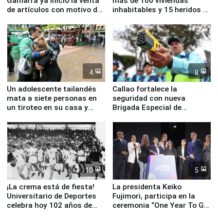
Gamarra ya inició la venta
más de 100 viviendas
de artículos con motivo de
inhabitables y 15 heridos en
la visita del papa León XIV
Junín
4
8
Un adolescente tailandés
Callao fortalece la
mata a siete personas en
seguridad con nueva
un tiroteo en su casa y
Brigada Especial de
escuela
Turismo y moderno
equipamiento para
Serenazgo
10
5
¡La crema está de fiesta!
La presidenta Keiko
Universitario de Deportes
Fujimori, participa en la
celebra hoy 102 años de
ceremonia “One Year To Go
fundación
de Lima 2027”