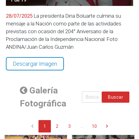
28/07/2025
La presidenta Dina Boluarte culmina su
mensaje a la Nación como parte de las actividades
previstas con ocasión del 204° Aniversario de la
Proclamación de la Independencia Nacional. Foto:
ANDINA/Juan Carlos Guzmán
Descargar Imagen
Galería
Buscar
Fotográfica
chevron_left
chevron_right
1
2
3
...
10