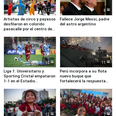
12
8
Artistas de circo y payasos
Fallece Jorge Messi, padre
desfilaron en colorido
del astro argentino
pasacalle por el centro de
Lima
12
11
Liga 1: Universitario y
Perú incorpora a su flota
Sporting Cristal empataron
nuevo buque que
1-1 en el Estadio
fortalecerá la respuesta
Monumental
ante el fenómeno El Niño
12
7