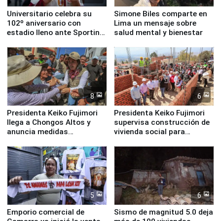
Universitario celebra su
Simone Biles comparte en
102º aniversario con
Lima un mensaje sobre
estadio lleno ante Sporting
salud mental y bienestar
Cristal
8
6
Presidenta Keiko Fujimori
Presidenta Keiko Fujimori
llega a Chongos Altos y
supervisa construcción de
anuncia medidas
vivienda social para
inmediatas en vivienda,
familias afectadas por
educación, salud y empleo
sismo en Junín
5
6
Emporio comercial de
Sismo de magnitud 5.0 deja