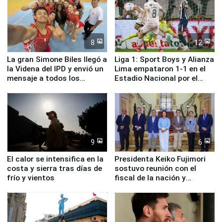
8
12
La gran Simone Biles llegó a
Liga 1: Sport Boys y Alianza
la Videna del IPD y envió un
Lima empataron 1-1 en el
mensaje a todos los
Estadio Nacional por el
deportistas del Perú
Torneo Clausura
9
6
El calor se intensifica en la
Presidenta Keiko Fujimori
costa y sierra tras días de
sostuvo reunión con el
frío y vientos
fiscal de la nación y
ministros de Estado