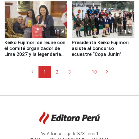
10
11
Keiko Fujimori se reúne con
Presidenta Keiko Fujimori
el comité organizador de
asiste al concurso
Lima 2027 y la legendaria
ecuestre “Copa Junín”
Simone Biles
chevron_left
chevron_right
1
2
3
...
10
Av. Alfonso Ugarte 873 Lima 1