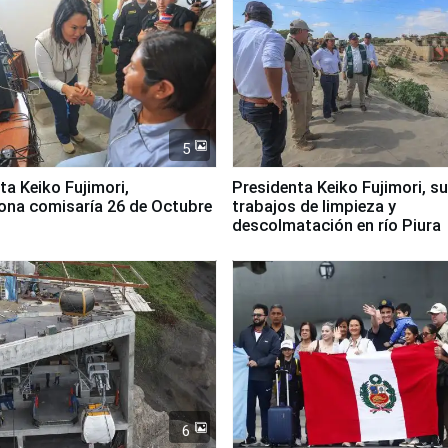
5
jimori,
Presidenta Keiko Fujimori, s
ona comisaría 26 de Octubre
trabajos de limpieza y
descolmatación en río Piura
6