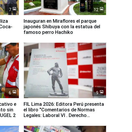
7
12
liza
Inauguran en Miraflores el parque
 Coca-
japonés Shibuya con la estatua del
famoso perro Hachiko
6
9
cativo e
FIL Lima 2026: Editora Perú presenta
to sin
el libro "Comentarios de Normas
a UGEL 2
Legales: Laboral Vl . Derecho
Colectivo"