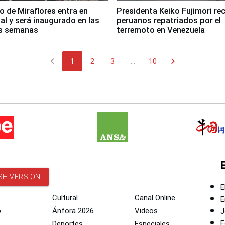
co de Miraflores entra en
Presidenta Keiko Fujimori rec
nal y será inaugurado en las
peruanos repatriados por el
s semanas
terremoto en Venezuela
chevron_left
chevron_right
1
2
3
...
10
SH VERSION
E
Cultural
Canal Online
E
o
Ánfora 2026
Videos
J
F
Deportes
Especiales