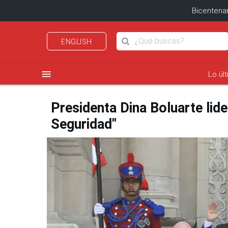
Bicentenar
ENGLISH
menu
Lo úl
Presidenta Dina Boluarte lid
Seguridad"