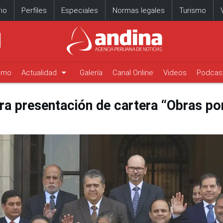
io
Perfiles
Especiales
Normas legales
Turismo
arrow_drop_down
timo
Actualidad
Galería
Canal Online
Videos
Podcas
era presentación de cartera “Obras po