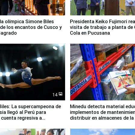
7
lla olímpica Simone Biles
Presidenta Keiko Fujimori rea
 de los encantos de Cusco y
visita de trabajo a planta de
 Sagrado
Cola en Pucusana
14
iles: La supercampeona de
Minedu detecta material edu
sia llegó al Perú para
implementos de mantenimien
cuenta regresiva a
distribuir en almacenes de l
icanos Lima 2027