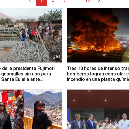
chevron_left
chevron_right
1
2
3
...
10
5
 de la presidenta Fujimori
Tras 10 horas de intenso tra
 geomallas sin uso para
bomberos logran controlar e
 Santa Eulalia ante
incendio en una planta quími
o El Niño
Santiago de Chile