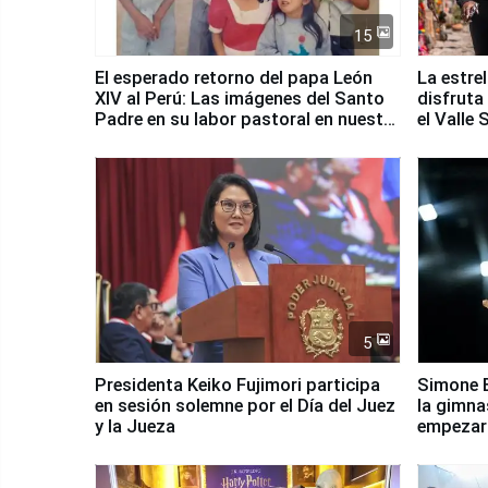
15
El esperado retorno del papa León
La estre
XIV al Perú: Las imágenes del Santo
disfruta
Padre en su labor pastoral en nuestro
el Valle
país
5
Presidenta Keiko Fujimori participa
Simone B
en sesión solemne por el Día del Juez
la gimna
y la Jueza
empezar 
Panamer