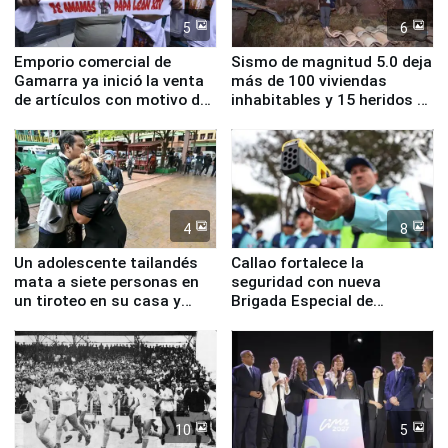
5
6
Emporio comercial de
Sismo de magnitud 5.0 deja
Gamarra ya inició la venta
más de 100 viviendas
de artículos con motivo de
inhabitables y 15 heridos en
la visita del papa León XIV
Junín
4
8
Un adolescente tailandés
Callao fortalece la
mata a siete personas en
seguridad con nueva
un tiroteo en su casa y
Brigada Especial de
escuela
Turismo y moderno
equipamiento para
Serenazgo
10
5