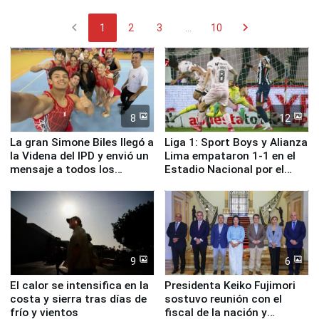
chevron_left
chevron_right
1
2
3
...
10
8
12
La gran Simone Biles llegó a
Liga 1: Sport Boys y Alianza
la Videna del IPD y envió un
Lima empataron 1-1 en el
mensaje a todos los
Estadio Nacional por el
deportistas del Perú
Torneo Clausura
9
6
El calor se intensifica en la
Presidenta Keiko Fujimori
costa y sierra tras días de
sostuvo reunión con el
frío y vientos
fiscal de la nación y