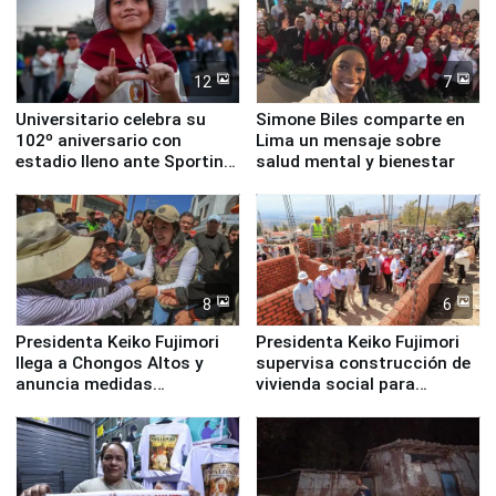
12
7
Universitario celebra su
Simone Biles comparte en
102º aniversario con
Lima un mensaje sobre
estadio lleno ante Sporting
salud mental y bienestar
Cristal
8
6
Presidenta Keiko Fujimori
Presidenta Keiko Fujimori
llega a Chongos Altos y
supervisa construcción de
anuncia medidas
vivienda social para
inmediatas en vivienda,
familias afectadas por
educación, salud y empleo
sismo en Junín