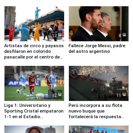
ministros de Estado
12
8
Artistas de circo y payasos
Fallece Jorge Messi, padre
desfilaron en colorido
del astro argentino
pasacalle por el centro de
Lima
12
11
Liga 1: Universitario y
Perú incorpora a su flota
Sporting Cristal empataron
nuevo buque que
1-1 en el Estadio
fortalecerá la respuesta
Monumental
ante el fenómeno El Niño