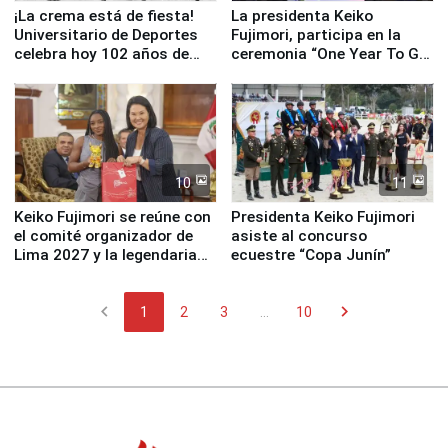
¡La crema está de fiesta!
La presidenta Keiko
Universitario de Deportes
Fujimori, participa en la
celebra hoy 102 años de
ceremonia “One Year To Go
fundación
de Lima 2027”
10
11
Keiko Fujimori se reúne con
Presidenta Keiko Fujimori
el comité organizador de
asiste al concurso
Lima 2027 y la legendaria
ecuestre “Copa Junín”
Simone Biles
chevron_left
chevron_right
1
2
3
...
10