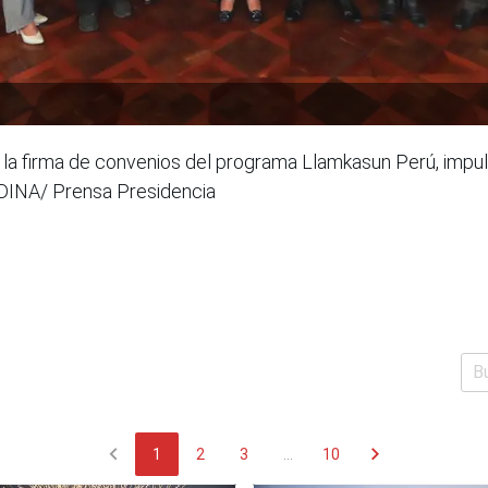
ra la firma de convenios del programa Llamkasun Perú, imp
NDINA/ Prensa Presidencia
chevron_left
chevron_right
1
2
3
...
10