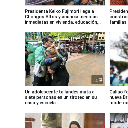
8
Presidenta Keiko Fujimori llega a
Presiden
Chongos Altos y anuncia medidas
construc
inmediatas en vivienda, educación,
familias
salud y empleo
Junín
4
Un adolescente tailandés mata a
Callao f
siete personas en un tiroteo en su
nueva Br
casa y escuela
moderno
Serenaz