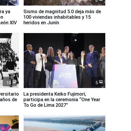
5
6
ra ya
Sismo de magnitud 5.0 deja más de
on
100 viviendas inhabitables y 15
León XIV
heridos en Junín
10
5
ersitario
La presidenta Keiko Fujimori,
 años de
participa en la ceremonia “One Year
To Go de Lima 2027”