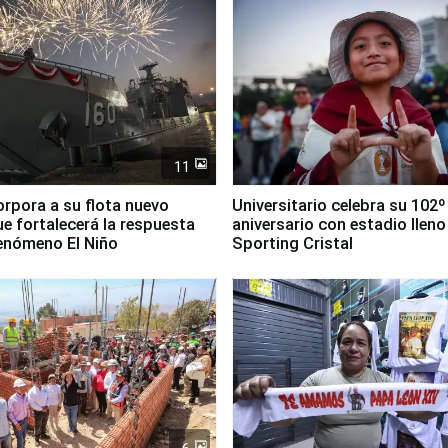
11
orpora a su flota nuevo
Universitario celebra su 102º
e fortalecerá la respuesta
aniversario con estadio lleno
fenómeno El Niño
Sporting Cristal