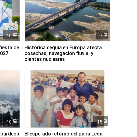
10
7
fiesta de
Histórica sequía en Europa afecta
2027
cosechas, navegación fluvial y
plantas nucleares
10
15
mbardeos
El esperado retorno del papa León