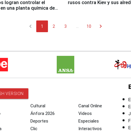
 logran controlar el
rusos contra Kiev y sus alre
 en una planta química de
 de Chile
chevron_left
chevron_right
1
2
3
...
10
SH VERSION
E
Cultural
Canal Online
E
o
Ánfora 2026
Videos
J
F
Deportes
Especiales
E
a
Clic
Interactivos