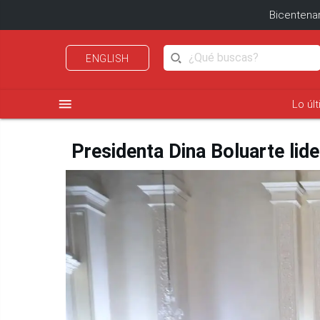
Bicentenar
ENGLISH
menu
Lo úl
Presidenta Dina Boluarte li