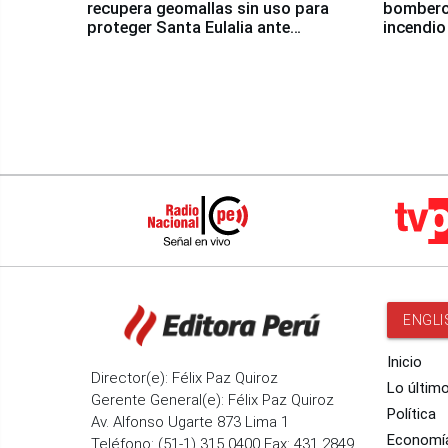
recupera geomallas sin uso para
bomberos
proteger Santa Eulalia ante
incendio
Fenómeno El Niño
Santiago
ENGLI
Inicio
Director(e): Félix Paz Quiroz
Lo últim
Gerente General(e): Félix Paz Quiroz
Política
Av. Alfonso Ugarte 873 Lima 1
Economí
Teléfono: (51-1) 315 0400 Fax: 431 2849