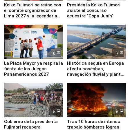
Keiko Fujimori se reúne con
Presidenta Keiko Fujimori
el comité organizador de
asiste al concurso
Lima 2027 y la legendaria
ecuestre “Copa Junín”
Simone Biles
10
7
La Plaza Mayor ya respira la
Histórica sequía en Europa
fiesta de los Juegos
afecta cosechas,
Panamericanos 2027
navegación fluvial y plantas
nucleares
5
6
Gobierno de la presidenta
Tras 10 horas de intenso
Fujimori recupera
trabajo bomberos logran