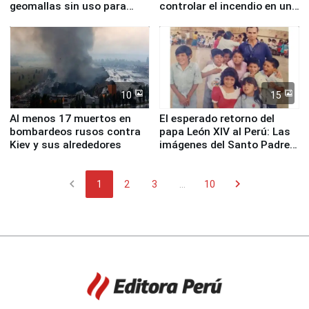
geomallas sin uso para
controlar el incendio en una
proteger Santa Eulalia ante
planta química de Santiago
Fenómeno El Niño
de Chile
10
15
Al menos 17 muertos en
El esperado retorno del
bombardeos rusos contra
papa León XIV al Perú: Las
Kiev y sus alrededores
imágenes del Santo Padre
en su labor pastoral en
nuestro país
chevron_left
chevron_right
1
2
3
...
10