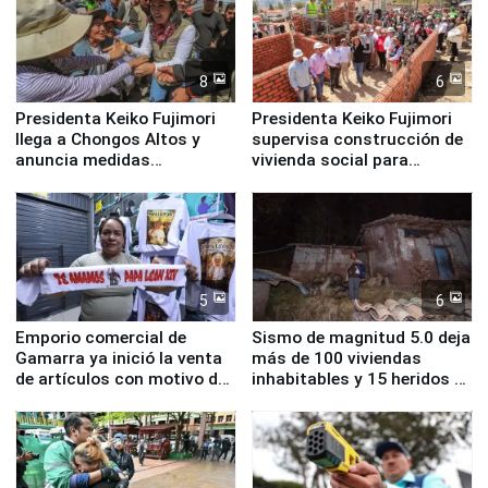
8
6
Presidenta Keiko Fujimori
Presidenta Keiko Fujimori
llega a Chongos Altos y
supervisa construcción de
anuncia medidas
vivienda social para
inmediatas en vivienda,
familias afectadas por
educación, salud y empleo
sismo en Junín
5
6
Emporio comercial de
Sismo de magnitud 5.0 deja
Gamarra ya inició la venta
más de 100 viviendas
de artículos con motivo de
inhabitables y 15 heridos en
la visita del papa León XIV
Junín