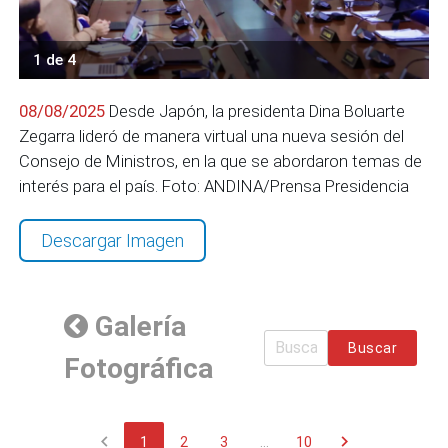
1 de 4
08/08/2025
Desde Japón, la presidenta Dina Boluarte
Zegarra lideró de manera virtual una nueva sesión del
Consejo de Ministros, en la que se abordaron temas de
interés para el país. Foto: ANDINA/Prensa Presidencia
Descargar Imagen
Galería
Buscar
Fotográfica
chevron_left
chevron_right
1
2
3
...
10