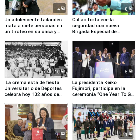
4
8
Un adolescente tailandés
Callao fortalece la
mata a siete personas en
seguridad con nueva
un tiroteo en su casa y
Brigada Especial de
escuela
Turismo y moderno
equipamiento para
Serenazgo
10
5
¡La crema está de fiesta!
La presidenta Keiko
Universitario de Deportes
Fujimori, participa en la
celebra hoy 102 años de
ceremonia “One Year To Go
fundación
de Lima 2027”
10
11