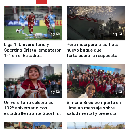
12
11
Liga 1: Universitario y
Perú incorpora a su flota
Sporting Cristal empataron
nuevo buque que
1-1 en el Estadio
fortalecerá la respuesta
Monumental
ante el fenómeno El Niño
12
7
Universitario celebra su
Simone Biles comparte en
102º aniversario con
Lima un mensaje sobre
estadio lleno ante Sporting
salud mental y bienestar
Cristal