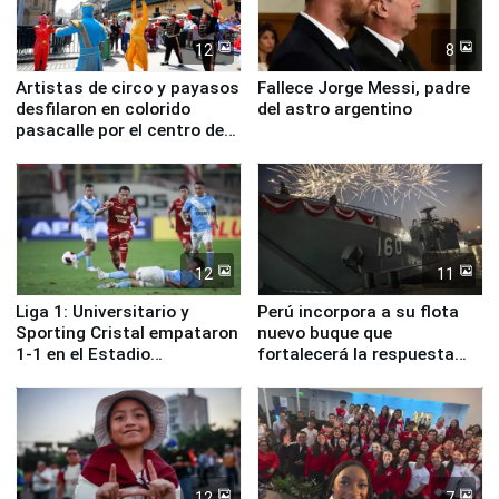
12
8
Artistas de circo y payasos
Fallece Jorge Messi, padre
desfilaron en colorido
del astro argentino
pasacalle por el centro de
Lima
12
11
Liga 1: Universitario y
Perú incorpora a su flota
Sporting Cristal empataron
nuevo buque que
1-1 en el Estadio
fortalecerá la respuesta
Monumental
ante el fenómeno El Niño
12
7