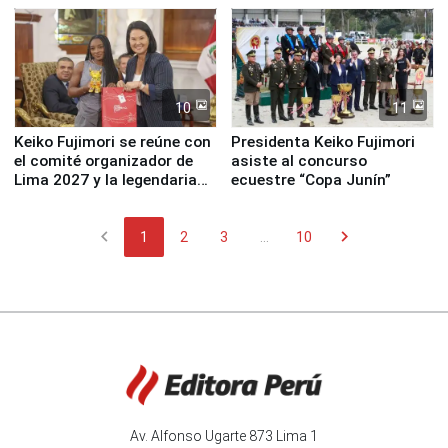
10
11
Keiko Fujimori se reúne con
Presidenta Keiko Fujimori
el comité organizador de
asiste al concurso
Lima 2027 y la legendaria
ecuestre “Copa Junín”
Simone Biles
chevron_left
chevron_right
1
2
3
...
10
Av. Alfonso Ugarte 873 Lima 1