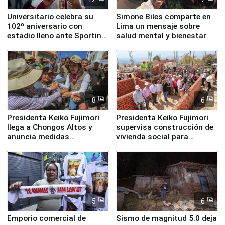
Universitario celebra su
Simone Biles comparte en
102º aniversario con
Lima un mensaje sobre
estadio lleno ante Sporting
salud mental y bienestar
Cristal
8
6
Presidenta Keiko Fujimori
Presidenta Keiko Fujimori
llega a Chongos Altos y
supervisa construcción de
anuncia medidas
vivienda social para
inmediatas en vivienda,
familias afectadas por
educación, salud y empleo
sismo en Junín
5
6
Emporio comercial de
Sismo de magnitud 5.0 deja