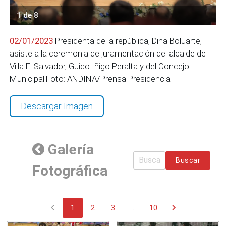
1 de 8
02/01/2023
Presidenta de la república, Dina Boluarte,
asiste a la ceremonia de juramentación del alcalde de
Villa El Salvador, Guido Iñigo Peralta y del Concejo
Municipal.Foto: ANDINA/Prensa Presidencia
Descargar Imagen
Galería
Buscar
Fotográfica
chevron_left
chevron_right
1
2
3
...
10