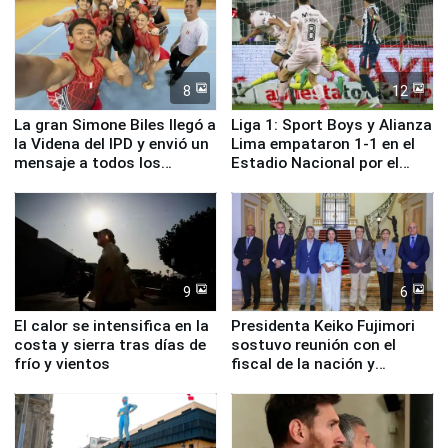
8
12
La gran Simone Biles llegó a
Liga 1: Sport Boys y Alianza
la Videna del IPD y envió un
Lima empataron 1-1 en el
mensaje a todos los
Estadio Nacional por el
deportistas del Perú
Torneo Clausura
9
6
El calor se intensifica en la
Presidenta Keiko Fujimori
costa y sierra tras días de
sostuvo reunión con el
frío y vientos
fiscal de la nación y
ministros de Estado