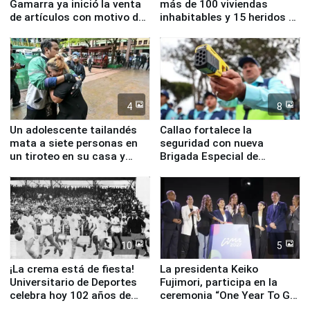
Gamarra ya inició la venta
más de 100 viviendas
de artículos con motivo de
inhabitables y 15 heridos en
la visita del papa León XIV
Junín
4
8
Un adolescente tailandés
Callao fortalece la
mata a siete personas en
seguridad con nueva
un tiroteo en su casa y
Brigada Especial de
escuela
Turismo y moderno
equipamiento para
Serenazgo
10
5
¡La crema está de fiesta!
La presidenta Keiko
Universitario de Deportes
Fujimori, participa en la
celebra hoy 102 años de
ceremonia “One Year To Go
fundación
de Lima 2027”