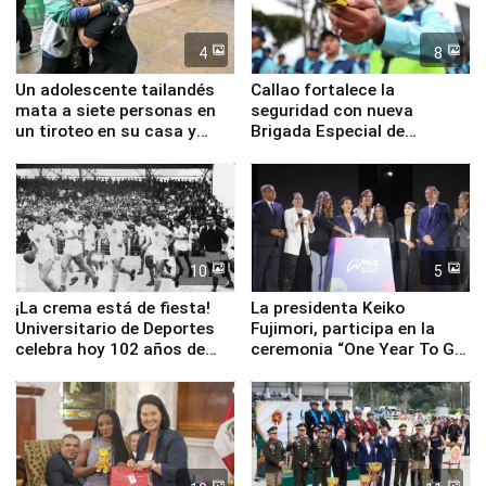
4
8
Un adolescente tailandés
Callao fortalece la
mata a siete personas en
seguridad con nueva
un tiroteo en su casa y
Brigada Especial de
escuela
Turismo y moderno
equipamiento para
Serenazgo
10
5
¡La crema está de fiesta!
La presidenta Keiko
Universitario de Deportes
Fujimori, participa en la
celebra hoy 102 años de
ceremonia “One Year To Go
fundación
de Lima 2027”