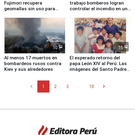
Fujimori recupera
trabajo bomberos logran
geomallas sin uso para
controlar el incendio en una
proteger Santa Eulalia ante
planta química de Santiago
Fenómeno El Niño
de Chile
10
15
Al menos 17 muertos en
El esperado retorno del
bombardeos rusos contra
papa León XIV al Perú: Las
Kiev y sus alrededores
imágenes del Santo Padre
en su labor pastoral en
nuestro país
chevron_left
chevron_right
1
2
3
...
10