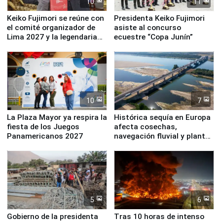
10
11
Keiko Fujimori se reúne con
Presidenta Keiko Fujimori
el comité organizador de
asiste al concurso
Lima 2027 y la legendaria
ecuestre “Copa Junín”
Simone Biles
10
7
La Plaza Mayor ya respira la
Histórica sequía en Europa
fiesta de los Juegos
afecta cosechas,
Panamericanos 2027
navegación fluvial y plantas
nucleares
5
6
Gobierno de la presidenta
Tras 10 horas de intenso