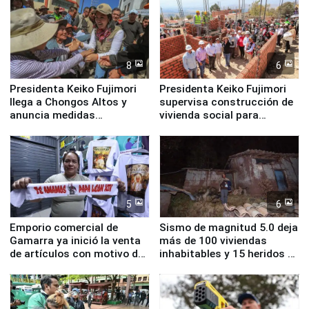
8
6
Presidenta Keiko Fujimori
Presidenta Keiko Fujimori
llega a Chongos Altos y
supervisa construcción de
anuncia medidas
vivienda social para
inmediatas en vivienda,
familias afectadas por
educación, salud y empleo
sismo en Junín
5
6
Emporio comercial de
Sismo de magnitud 5.0 deja
Gamarra ya inició la venta
más de 100 viviendas
de artículos con motivo de
inhabitables y 15 heridos en
la visita del papa León XIV
Junín