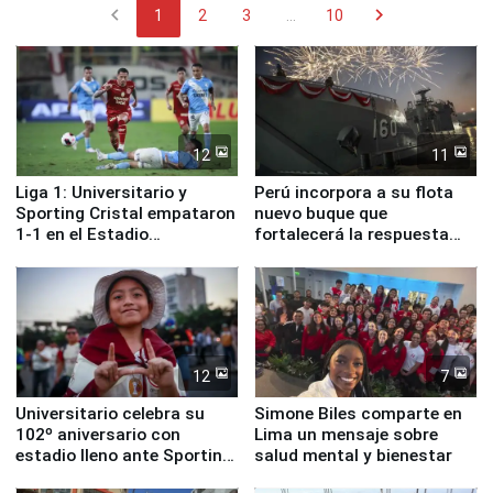
chevron_left
chevron_right
1
2
3
...
10
12
11
Liga 1: Universitario y
Perú incorpora a su flota
Sporting Cristal empataron
nuevo buque que
1-1 en el Estadio
fortalecerá la respuesta
Monumental
ante el fenómeno El Niño
12
7
Universitario celebra su
Simone Biles comparte en
102º aniversario con
Lima un mensaje sobre
estadio lleno ante Sporting
salud mental y bienestar
Cristal