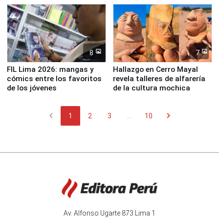
8
7
FIL Lima 2026: mangas y
Hallazgo en Cerro Mayal
cómics entre los favoritos
revela talleres de alfarería
de los jóvenes
de la cultura mochica
chevron_left
chevron_right
1
2
3
...
10
Av. Alfonso Ugarte 873 Lima 1