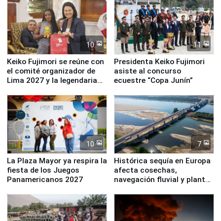
10
11
Keiko Fujimori se reúne con
Presidenta Keiko Fujimori
el comité organizador de
asiste al concurso
Lima 2027 y la legendaria
ecuestre “Copa Junín”
Simone Biles
10
7
La Plaza Mayor ya respira la
Histórica sequía en Europa
fiesta de los Juegos
afecta cosechas,
Panamericanos 2027
navegación fluvial y plantas
nucleares