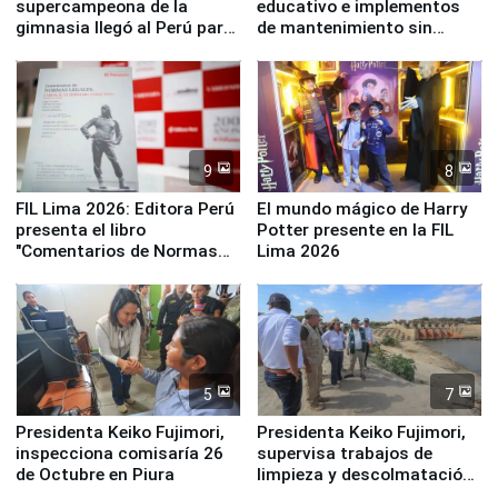
supercampeona de la
educativo e implementos
gimnasia llegó al Perú para
de mantenimiento sin
empezar cuenta regresiva a
distribuir en almacenes de
Panamericanos Lima 2027
la UGEL 2
9
8
FIL Lima 2026: Editora Perú
El mundo mágico de Harry
presenta el libro
Potter presente en la FIL
"Comentarios de Normas
Lima 2026
Legales: Laboral Vl .
Derecho Colectivo"
5
7
Presidenta Keiko Fujimori,
Presidenta Keiko Fujimori,
inspecciona comisaría 26
supervisa trabajos de
de Octubre en Piura
limpieza y descolmatación
en río Piura