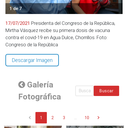
1 de 7
17/07/2021
Presidenta del Congreso de la República,
Mirtha Vásquez recibe su primera dosis de vacuna
contra el covid-19 en Agua Dulce, Chorrillos. Foto:
Congreso de la República
Descargar Imagen
Galería
Buscar
Fotográfica
chevron_left
chevron_right
1
2
3
...
10