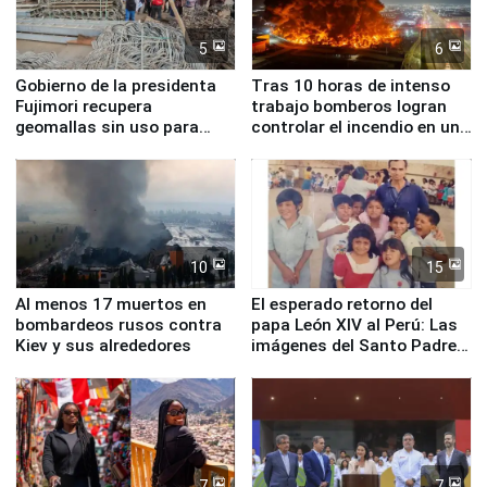
5
6
Gobierno de la presidenta
Tras 10 horas de intenso
Fujimori recupera
trabajo bomberos logran
geomallas sin uso para
controlar el incendio en una
proteger Santa Eulalia ante
planta química de Santiago
Fenómeno El Niño
de Chile
10
15
Al menos 17 muertos en
El esperado retorno del
bombardeos rusos contra
papa León XIV al Perú: Las
Kiev y sus alrededores
imágenes del Santo Padre
en su labor pastoral en
nuestro país
7
7