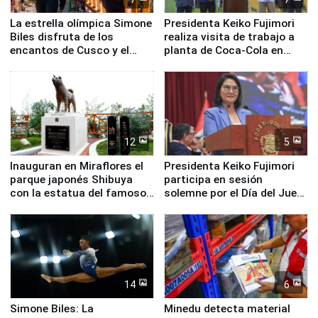
La estrella olímpica Simone
Presidenta Keiko Fujimori
Biles disfruta de los
realiza visita de trabajo a
encantos de Cusco y el
planta de Coca-Cola en
Valle Sagrado
Pucusana
12
5
Inauguran en Miraflores el
Presidenta Keiko Fujimori
parque japonés Shibuya
participa en sesión
con la estatua del famoso
solemne por el Día del Juez
perro Hachiko
y la Jueza
14
6
Simone Biles: La
Minedu detecta material