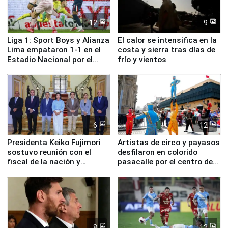
12
9
Liga 1: Sport Boys y Alianza
El calor se intensifica en la
Lima empataron 1-1 en el
costa y sierra tras días de
Estadio Nacional por el
frío y vientos
Torneo Clausura
6
12
Presidenta Keiko Fujimori
Artistas de circo y payasos
sostuvo reunión con el
desfilaron en colorido
fiscal de la nación y
pasacalle por el centro de
ministros de Estado
Lima
8
12