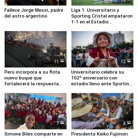
Fallece Jorge Messi, padre
Liga 1: Universitario y
del astro argentino
Sporting Cristal empataron
1-1 en el Estadio
Monumental
11
12
Perú incorpora a su flota
Universitario celebra su
nuevo buque que
102º aniversario con
fortalecerá la respuesta
estadio lleno ante Sporting
ante el fenómeno El Niño
Cristal
7
8
Simone Biles comparte en
Presidenta Keiko Fujimori