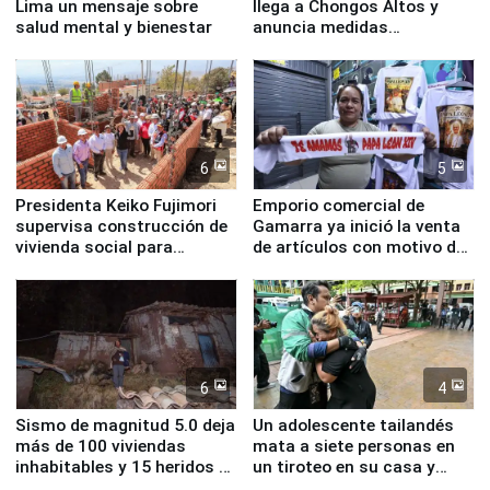
Lima un mensaje sobre
llega a Chongos Altos y
salud mental y bienestar
anuncia medidas
inmediatas en vivienda,
educación, salud y empleo
6
5
Presidenta Keiko Fujimori
Emporio comercial de
supervisa construcción de
Gamarra ya inició la venta
vivienda social para
de artículos con motivo de
familias afectadas por
la visita del papa León XIV
sismo en Junín
6
4
Sismo de magnitud 5.0 deja
Un adolescente tailandés
más de 100 viviendas
mata a siete personas en
inhabitables y 15 heridos en
un tiroteo en su casa y
Junín
escuela