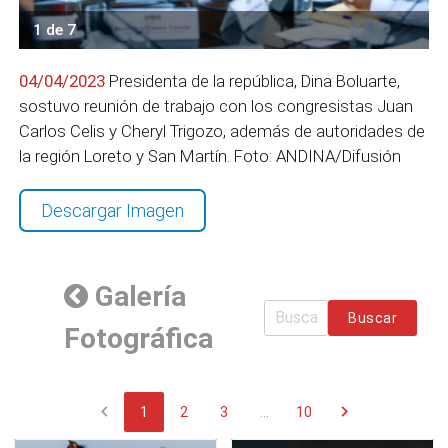
1 de 7
04/04/2023
Presidenta de la república, Dina Boluarte,
sostuvo reunión de trabajo con los congresistas Juan
Carlos Celis y Cheryl Trigozo, además de autoridades de
la región Loreto y San Martín. Foto: ANDINA/Difusión
Descargar Imagen
Galería
Buscar
Fotográfica
chevron_left
chevron_right
1
2
3
...
10