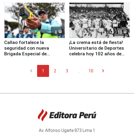
8
10
Callao fortalece la
¡La crema está de fiesta!
seguridad con nueva
Universitario de Deportes
Brigada Especial de
celebra hoy 102 años de
Turismo y moderno
fundación
equipamiento para
chevron_left
chevron_right
Serenazgo
1
2
3
...
10
Av. Alfonso Ugarte 873 Lima 1