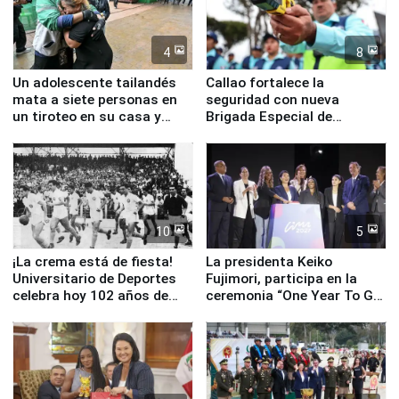
4
8
Un adolescente tailandés
Callao fortalece la
mata a siete personas en
seguridad con nueva
un tiroteo en su casa y
Brigada Especial de
escuela
Turismo y moderno
equipamiento para
Serenazgo
10
5
¡La crema está de fiesta!
La presidenta Keiko
Universitario de Deportes
Fujimori, participa en la
celebra hoy 102 años de
ceremonia “One Year To Go
fundación
de Lima 2027”