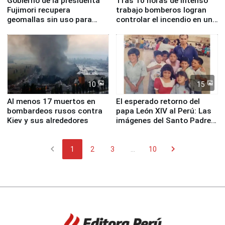
Gobierno de la presidenta
Tras 10 horas de intenso
Fujimori recupera
trabajo bomberos logran
geomallas sin uso para
controlar el incendio en una
proteger Santa Eulalia ante
planta química de Santiago
Fenómeno El Niño
de Chile
10
15
Al menos 17 muertos en
El esperado retorno del
bombardeos rusos contra
papa León XIV al Perú: Las
Kiev y sus alrededores
imágenes del Santo Padre
en su labor pastoral en
nuestro país
chevron_left
chevron_right
1
2
3
...
10