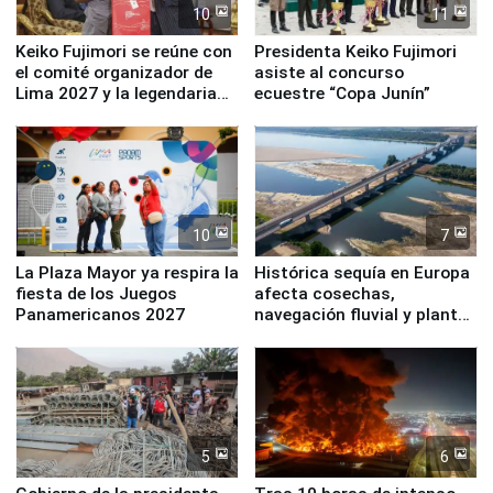
10
11
Keiko Fujimori se reúne con
Presidenta Keiko Fujimori
el comité organizador de
asiste al concurso
Lima 2027 y la legendaria
ecuestre “Copa Junín”
Simone Biles
10
7
La Plaza Mayor ya respira la
Histórica sequía en Europa
fiesta de los Juegos
afecta cosechas,
Panamericanos 2027
navegación fluvial y plantas
nucleares
5
6