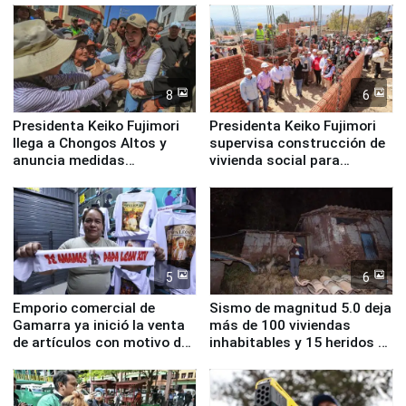
8
6
Presidenta Keiko Fujimori
Presidenta Keiko Fujimori
llega a Chongos Altos y
supervisa construcción de
anuncia medidas
vivienda social para
inmediatas en vivienda,
familias afectadas por
educación, salud y empleo
sismo en Junín
5
6
Emporio comercial de
Sismo de magnitud 5.0 deja
Gamarra ya inició la venta
más de 100 viviendas
de artículos con motivo de
inhabitables y 15 heridos en
la visita del papa León XIV
Junín