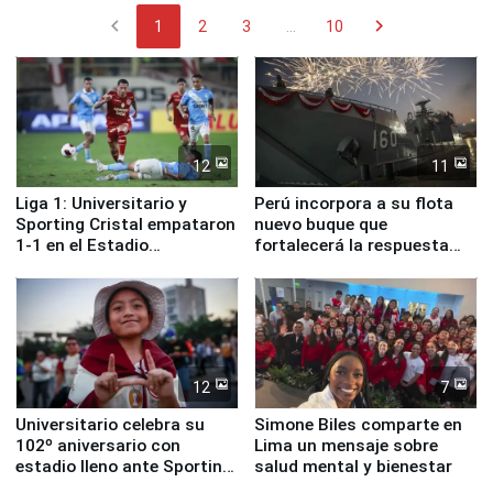
chevron_left
chevron_right
1
2
3
...
10
12
11
Liga 1: Universitario y
Perú incorpora a su flota
Sporting Cristal empataron
nuevo buque que
1-1 en el Estadio
fortalecerá la respuesta
Monumental
ante el fenómeno El Niño
12
7
Universitario celebra su
Simone Biles comparte en
102º aniversario con
Lima un mensaje sobre
estadio lleno ante Sporting
salud mental y bienestar
Cristal