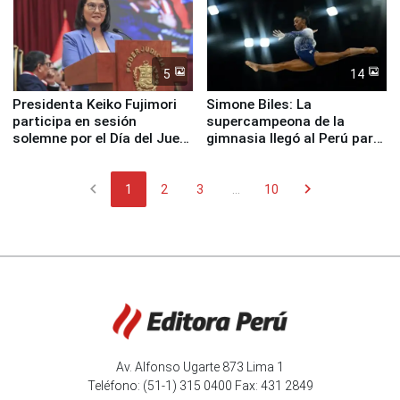
5
14
Presidenta Keiko Fujimori
Simone Biles: La
participa en sesión
supercampeona de la
solemne por el Día del Juez
gimnasia llegó al Perú para
y la Jueza
empezar cuenta regresiva a
Panamericanos Lima 2027
chevron_left
chevron_right
1
2
3
...
10
Av. Alfonso Ugarte 873 Lima 1
Teléfono: (51-1) 315 0400 Fax: 431 2849