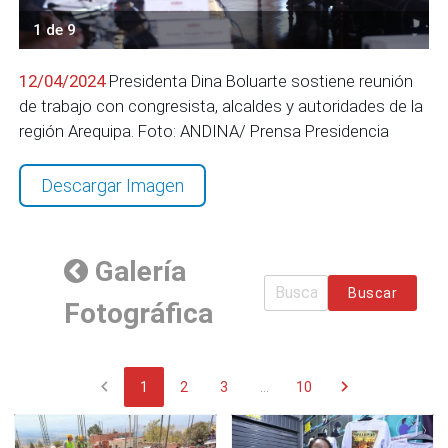
1 de 9
12/04/2024
Presidenta Dina Boluarte sostiene reunión
de trabajo con congresista, alcaldes y autoridades de la
región Arequipa. Foto: ANDINA/ Prensa Presidencia
Descargar Imagen
Galería
Buscar
Fotográfica
chevron_left
chevron_right
1
2
3
...
10