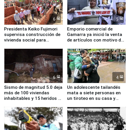
6
5
Presidenta Keiko Fujimori
Emporio comercial de
supervisa construcción de
Gamarra ya inició la venta
vivienda social para
de artículos con motivo de
familias afectadas por
la visita del papa León XIV
sismo en Junín
6
4
Sismo de magnitud 5.0 deja
Un adolescente tailandés
más de 100 viviendas
mata a siete personas en
inhabitables y 15 heridos en
un tiroteo en su casa y
Junín
escuela