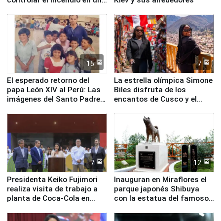
planta química de Santiago
de Chile
15
7
El esperado retorno del
La estrella olímpica Simone
papa León XIV al Perú: Las
Biles disfruta de los
imágenes del Santo Padre
encantos de Cusco y el
en su labor pastoral en
Valle Sagrado
nuestro país
7
12
Presidenta Keiko Fujimori
Inauguran en Miraflores el
realiza visita de trabajo a
parque japonés Shibuya
planta de Coca-Cola en
con la estatua del famoso
Pucusana
perro Hachiko