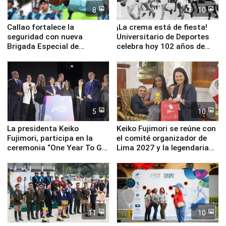
8
10
Callao fortalece la
¡La crema está de fiesta!
seguridad con nueva
Universitario de Deportes
Brigada Especial de
celebra hoy 102 años de
Turismo y moderno
fundación
equipamiento para
Serenazgo
5
10
La presidenta Keiko
Keiko Fujimori se reúne con
Fujimori, participa en la
el comité organizador de
ceremonia “One Year To Go
Lima 2027 y la legendaria
de Lima 2027”
Simone Biles
11
10