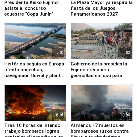
Presidenta Keiko Fujimori
La Plaza Mayor ya respira la
asiste al concurso
fiesta de los Juegos
ecuestre “Copa Junín”
Panamericanos 2027
7
5
Histórica sequía en Europa
Gobierno de la presidenta
afecta cosechas,
Fujimori recupera
navegación fluvial y plantas
geomallas sin uso para
nucleares
proteger Santa Eulalia ante
Fenómeno El Niño
6
10
Tras 10 horas de intenso
Al menos 17 muertos en
trabajo bomberos logran
bombardeos rusos contra
controlar el incendio en una
Kiev y sus alrededores