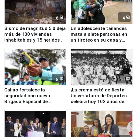
6
4
Sismo de magnitud 5.0 deja
Un adolescente tailandés
más de 100 viviendas
mata a siete personas en
inhabitables y 15 heridos en
un tiroteo en su casa y
Junín
escuela
8
10
Callao fortalece la
¡La crema está de fiesta!
seguridad con nueva
Universitario de Deportes
Brigada Especial de
celebra hoy 102 años de
Turismo y moderno
fundación
equipamiento para
Serenazgo