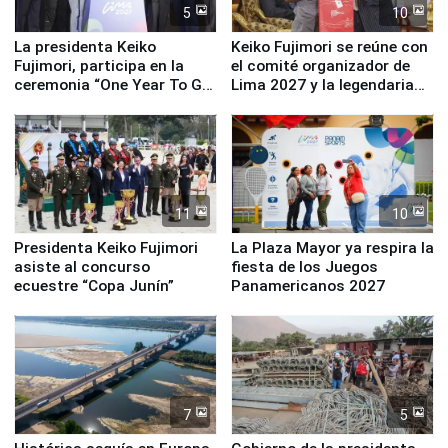
5
10
La presidenta Keiko
Keiko Fujimori se reúne con
Fujimori, participa en la
el comité organizador de
ceremonia “One Year To Go
Lima 2027 y la legendaria
de Lima 2027”
Simone Biles
11
10
Presidenta Keiko Fujimori
La Plaza Mayor ya respira la
asiste al concurso
fiesta de los Juegos
ecuestre “Copa Junín”
Panamericanos 2027
7
5