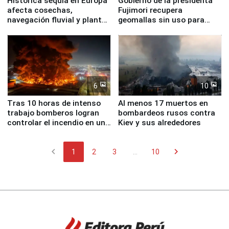
Histórica sequía en Europa
Gobierno de la presidenta
afecta cosechas,
Fujimori recupera
navegación fluvial y plantas
geomallas sin uso para
nucleares
proteger Santa Eulalia ante
Fenómeno El Niño
6
10
Tras 10 horas de intenso
Al menos 17 muertos en
trabajo bomberos logran
bombardeos rusos contra
controlar el incendio en una
Kiev y sus alrededores
planta química de Santiago
de Chile
chevron_left
chevron_right
1
2
3
...
10