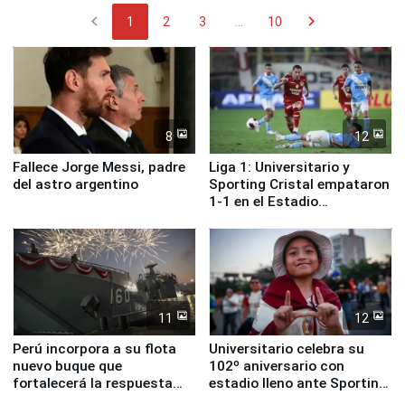
chevron_left
chevron_right
1
2
3
...
10
8
12
Fallece Jorge Messi, padre
Liga 1: Universitario y
del astro argentino
Sporting Cristal empataron
1-1 en el Estadio
Monumental
11
12
Perú incorpora a su flota
Universitario celebra su
nuevo buque que
102º aniversario con
fortalecerá la respuesta
estadio lleno ante Sporting
ante el fenómeno El Niño
Cristal