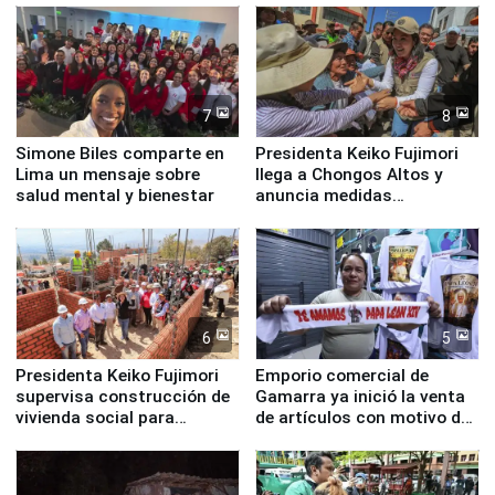
7
8
Simone Biles comparte en
Presidenta Keiko Fujimori
Lima un mensaje sobre
llega a Chongos Altos y
salud mental y bienestar
anuncia medidas
inmediatas en vivienda,
educación, salud y empleo
6
5
Presidenta Keiko Fujimori
Emporio comercial de
supervisa construcción de
Gamarra ya inició la venta
vivienda social para
de artículos con motivo de
familias afectadas por
la visita del papa León XIV
sismo en Junín