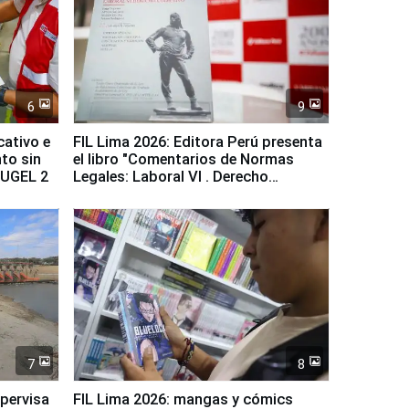
6
9
cativo e
FIL Lima 2026: Editora Perú presenta
to sin
el libro "Comentarios de Normas
a UGEL 2
Legales: Laboral Vl . Derecho
Colectivo"
7
8
upervisa
FIL Lima 2026: mangas y cómics