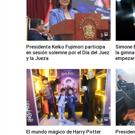
5
Presidenta Keiko Fujimori participa
Simone B
en sesión solemne por el Día del Juez
la gimna
y la Jueza
empezar 
Panamer
8
El mundo mágico de Harry Potter
Presidenta Keiko Fu