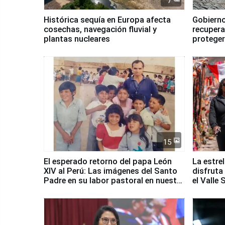
7
Histórica sequía en Europa afecta
Gobierno
cosechas, navegación fluvial y
recupera
plantas nucleares
proteger
Fenómen
15
El esperado retorno del papa León
La estre
XIV al Perú: Las imágenes del Santo
disfruta
Padre en su labor pastoral en nuestro
el Valle
país