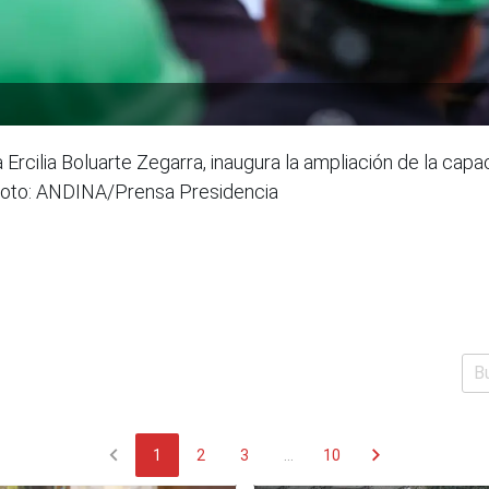
a Ercilia Boluarte Zegarra, inaugura la ampliación de la ca
 Foto: ANDINA/Prensa Presidencia
chevron_left
chevron_right
1
2
3
...
10