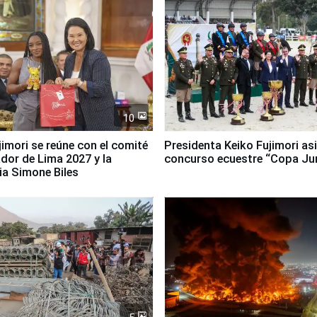
10
jimori se reúne con el comité
Presidenta Keiko Fujimori asi
dor de Lima 2027 y la
concurso ecuestre “Copa Ju
ia Simone Biles