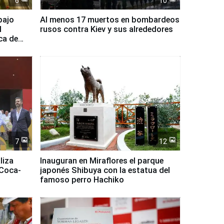
6
10
bajo
Al menos 17 muertos en bombardeos
l
rusos contra Kiev y sus alrededores
ca de
7
12
liza
Inauguran en Miraflores el parque
 Coca-
japonés Shibuya con la estatua del
famoso perro Hachiko