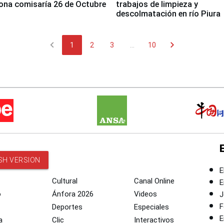
ona comisaría 26 de Octubre
trabajos de limpieza y
descolmatación en río Piura
chevron_left
chevron_right
1
2
3
...
10
SH VERSION
E
Cultural
Canal Online
E
o
Ánfora 2026
Videos
J
F
Deportes
Especiales
E
a
Clic
Interactivos