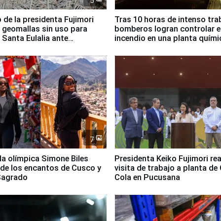
5
 de la presidenta Fujimori
Tras 10 horas de intenso tra
 geomallas sin uso para
bomberos logran controlar e
 Santa Eulalia ante
incendio en una planta quími
o El Niño
Santiago de Chile
7
lla olímpica Simone Biles
Presidenta Keiko Fujimori rea
 de los encantos de Cusco y
visita de trabajo a planta de
 Sagrado
Cola en Pucusana