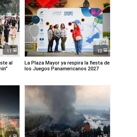
11
10
ste al
La Plaza Mayor ya respira la fiesta de
nín”
los Juegos Panamericanos 2027