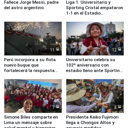
Fallece Jorge Messi, padre
Liga 1: Universitario y
del astro argentino
Sporting Cristal empataron
1-1 en el Estadio
Monumental
11
12
Perú incorpora a su flota
Universitario celebra su
nuevo buque que
102º aniversario con
fortalecerá la respuesta
estadio lleno ante Sporting
ante el fenómeno El Niño
Cristal
7
8
Simone Biles comparte en
Presidenta Keiko Fujimori
Lima un mensaje sobre
llega a Chongos Altos y
salud mental y bienestar
anuncia medidas