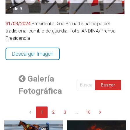
1 de 9
31/03/2024
Presidenta Dina Boluarte participa del
tradicional cambio de guardia. Foto: ANDINA/Prensa
Presidencia
Descargar Imagen
Galería
Buscar
Fotográfica
chevron_left
chevron_right
1
2
3
...
10