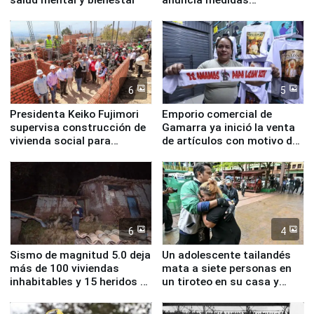
inmediatas en vivienda,
educación, salud y empleo
6
5
Presidenta Keiko Fujimori
Emporio comercial de
supervisa construcción de
Gamarra ya inició la venta
vivienda social para
de artículos con motivo de
familias afectadas por
la visita del papa León XIV
sismo en Junín
6
4
Sismo de magnitud 5.0 deja
Un adolescente tailandés
más de 100 viviendas
mata a siete personas en
inhabitables y 15 heridos en
un tiroteo en su casa y
Junín
escuela