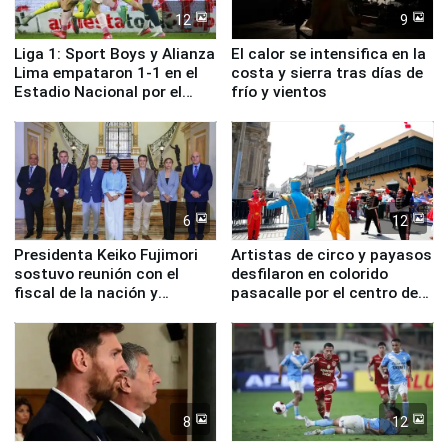
12
9
Liga 1: Sport Boys y Alianza
El calor se intensifica en la
Lima empataron 1-1 en el
costa y sierra tras días de
Estadio Nacional por el
frío y vientos
Torneo Clausura
6
12
Presidenta Keiko Fujimori
Artistas de circo y payasos
sostuvo reunión con el
desfilaron en colorido
fiscal de la nación y
pasacalle por el centro de
ministros de Estado
Lima
8
12