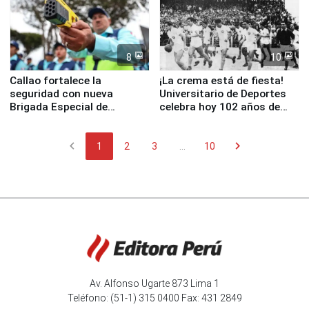
8
10
Callao fortalece la
¡La crema está de fiesta!
seguridad con nueva
Universitario de Deportes
Brigada Especial de
celebra hoy 102 años de
Turismo y moderno
fundación
equipamiento para
chevron_left
chevron_right
Serenazgo
1
2
3
...
10
Av. Alfonso Ugarte 873 Lima 1
Teléfono: (51-1) 315 0400 Fax: 431 2849