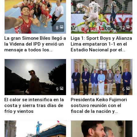
8
12
La gran Simone Biles llegó a
Liga 1: Sport Boys y Alianza
la Videna del IPD y envió un
Lima empataron 1-1 en el
mensaje a todos los
Estadio Nacional por el
deportistas del Perú
Torneo Clausura
9
6
El calor se intensifica en la
Presidenta Keiko Fujimori
costa y sierra tras días de
sostuvo reunión con el
frío y vientos
fiscal de la nación y
ministros de Estado