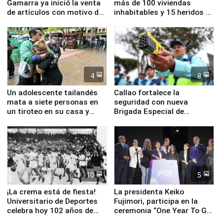
Gamarra ya inició la venta
más de 100 viviendas
de artículos con motivo de
inhabitables y 15 heridos en
la visita del papa León XIV
Junín
4
8
Un adolescente tailandés
Callao fortalece la
mata a siete personas en
seguridad con nueva
un tiroteo en su casa y
Brigada Especial de
escuela
Turismo y moderno
equipamiento para
Serenazgo
10
5
¡La crema está de fiesta!
La presidenta Keiko
Universitario de Deportes
Fujimori, participa en la
celebra hoy 102 años de
ceremonia “One Year To Go
fundación
de Lima 2027”