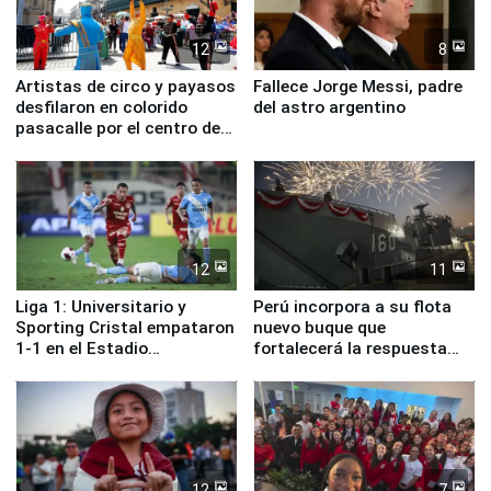
12
8
Artistas de circo y payasos
Fallece Jorge Messi, padre
desfilaron en colorido
del astro argentino
pasacalle por el centro de
Lima
12
11
Liga 1: Universitario y
Perú incorpora a su flota
Sporting Cristal empataron
nuevo buque que
1-1 en el Estadio
fortalecerá la respuesta
Monumental
ante el fenómeno El Niño
12
7