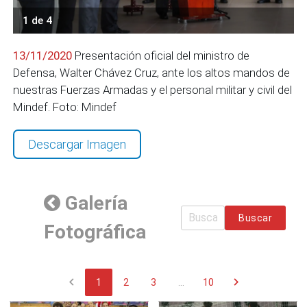
1 de 4
13/11/2020
Presentación oficial del ministro de
Defensa, Walter Chávez Cruz, ante los altos mandos de
nuestras Fuerzas Armadas y el personal militar y civil del
Mindef. Foto: Mindef
Descargar Imagen
Galería
Buscar
Fotográfica
chevron_left
chevron_right
1
2
3
...
10