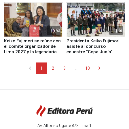
10
11
Keiko Fujimori se reúne con
Presidenta Keiko Fujimori
el comité organizador de
asiste al concurso
Lima 2027 y la legendaria
ecuestre “Copa Junín”
Simone Biles
chevron_left
chevron_right
1
2
3
...
10
Av. Alfonso Ugarte 873 Lima 1