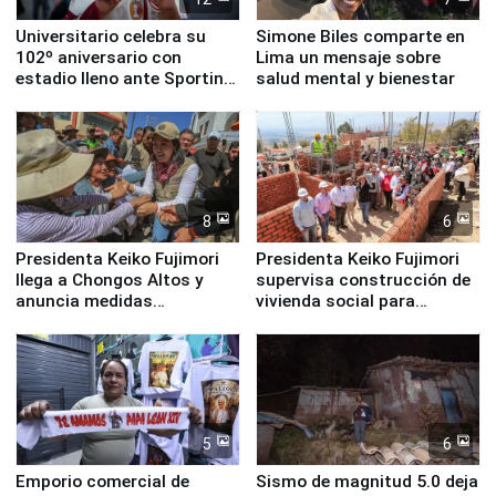
Universitario celebra su
Simone Biles comparte en
102º aniversario con
Lima un mensaje sobre
estadio lleno ante Sporting
salud mental y bienestar
Cristal
8
6
Presidenta Keiko Fujimori
Presidenta Keiko Fujimori
llega a Chongos Altos y
supervisa construcción de
anuncia medidas
vivienda social para
inmediatas en vivienda,
familias afectadas por
educación, salud y empleo
sismo en Junín
5
6
Emporio comercial de
Sismo de magnitud 5.0 deja