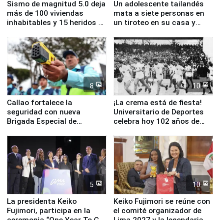
Sismo de magnitud 5.0 deja
Un adolescente tailandés
más de 100 viviendas
mata a siete personas en
inhabitables y 15 heridos en
un tiroteo en su casa y
Junín
escuela
8
10
Callao fortalece la
¡La crema está de fiesta!
seguridad con nueva
Universitario de Deportes
Brigada Especial de
celebra hoy 102 años de
Turismo y moderno
fundación
equipamiento para
Serenazgo
5
10
La presidenta Keiko
Keiko Fujimori se reúne con
Fujimori, participa en la
el comité organizador de
ceremonia “One Year To Go
Lima 2027 y la legendaria