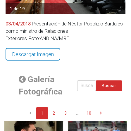
1 de 19
03/04/2018
Presentación de Néstor Popolizio Bardales
como ministro de Relaciones
Exteriores..Foto:ANDINA/MRE
Descargar Imagen
Galería
Buscar
Fotográfica
chevron_left
chevron_right
1
2
3
...
10