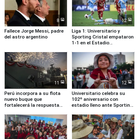
8
12
Fallece Jorge Messi, padre
Liga 1: Universitario y
del astro argentino
Sporting Cristal empataron
1-1 en el Estadio
Monumental
11
12
Perú incorpora a su flota
Universitario celebra su
nuevo buque que
102º aniversario con
fortalecerá la respuesta
estadio lleno ante Sporting
ante el fenómeno El Niño
Cristal