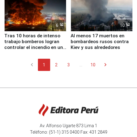
6
10
Tras 10 horas de intenso
Al menos 17 muertos en
trabajo bomberos logran
bombardeos rusos contra
controlar el incendio en una
Kiev y sus alrededores
planta química de Santiago
de Chile
chevron_left
chevron_right
1
2
3
...
10
Av. Alfonso Ugarte 873 Lima 1
Teléfono: (51-1) 315 0400 Fax: 431 2849