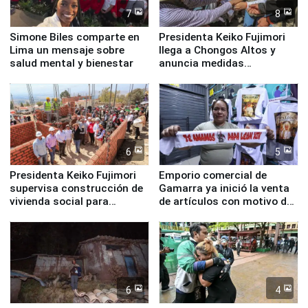
7
8
Simone Biles comparte en
Presidenta Keiko Fujimori
Lima un mensaje sobre
llega a Chongos Altos y
salud mental y bienestar
anuncia medidas
inmediatas en vivienda,
educación, salud y empleo
6
5
Presidenta Keiko Fujimori
Emporio comercial de
supervisa construcción de
Gamarra ya inició la venta
vivienda social para
de artículos con motivo de
familias afectadas por
la visita del papa León XIV
sismo en Junín
6
4