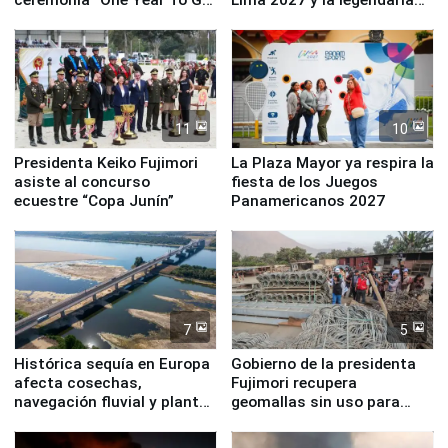
de Lima 2027”
Simone Biles
11
10
Presidenta Keiko Fujimori
La Plaza Mayor ya respira la
asiste al concurso
fiesta de los Juegos
ecuestre “Copa Junín”
Panamericanos 2027
7
5
Histórica sequía en Europa
Gobierno de la presidenta
afecta cosechas,
Fujimori recupera
navegación fluvial y plantas
geomallas sin uso para
nucleares
proteger Santa Eulalia ante
Fenómeno El Niño