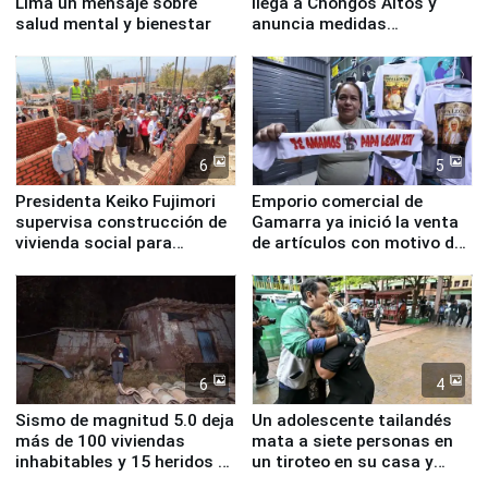
Lima un mensaje sobre
llega a Chongos Altos y
salud mental y bienestar
anuncia medidas
inmediatas en vivienda,
educación, salud y empleo
6
5
Presidenta Keiko Fujimori
Emporio comercial de
supervisa construcción de
Gamarra ya inició la venta
vivienda social para
de artículos con motivo de
familias afectadas por
la visita del papa León XIV
sismo en Junín
6
4
Sismo de magnitud 5.0 deja
Un adolescente tailandés
más de 100 viviendas
mata a siete personas en
inhabitables y 15 heridos en
un tiroteo en su casa y
Junín
escuela