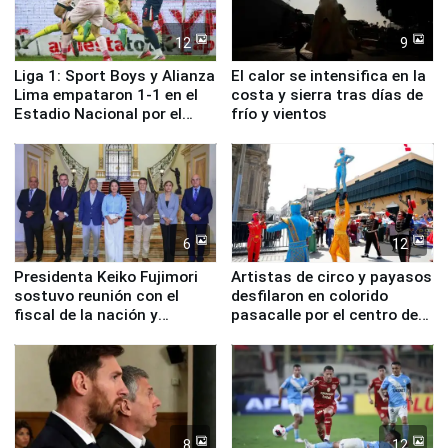
12
9
Liga 1: Sport Boys y Alianza
El calor se intensifica en la
Lima empataron 1-1 en el
costa y sierra tras días de
Estadio Nacional por el
frío y vientos
Torneo Clausura
6
12
Presidenta Keiko Fujimori
Artistas de circo y payasos
sostuvo reunión con el
desfilaron en colorido
fiscal de la nación y
pasacalle por el centro de
ministros de Estado
Lima
8
12