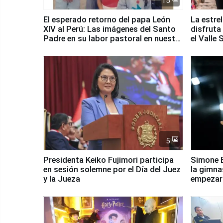
15
El esperado retorno del papa León
La estre
XIV al Perú: Las imágenes del Santo
disfruta
Padre en su labor pastoral en nuestro
el Valle
país
5
Presidenta Keiko Fujimori participa
Simone B
en sesión solemne por el Día del Juez
la gimna
y la Jueza
empezar 
Panamer