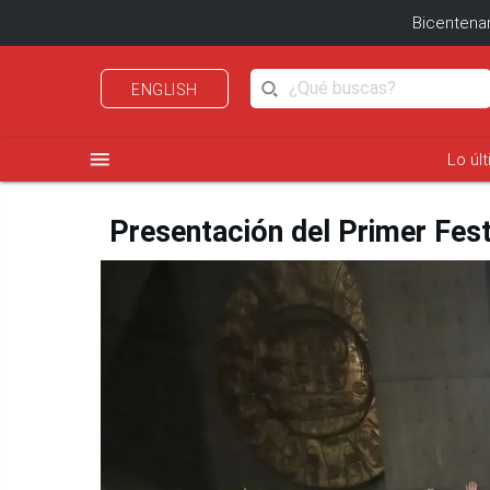
Bicentenar
ENGLISH
menu
Lo úl
Presentación del Primer Festi