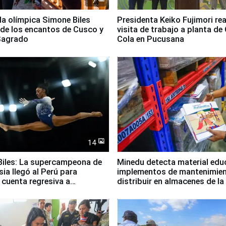
7
lla olímpica Simone Biles
Presidenta Keiko Fujimori rea
 de los encantos de Cusco y
visita de trabajo a planta de
 Sagrado
Cola en Pucusana
14
iles: La supercampeona de
Minedu detecta material edu
sia llegó al Perú para
implementos de mantenimien
cuenta regresiva a
distribuir en almacenes de l
icanos Lima 2027