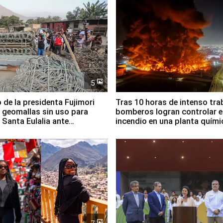
5
 de la presidenta Fujimori
Tras 10 horas de intenso tra
 geomallas sin uso para
bomberos logran controlar e
 Santa Eulalia ante
incendio en una planta quími
o El Niño
Santiago de Chile