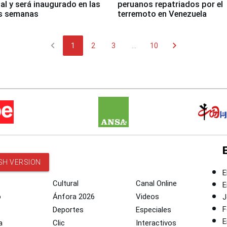
nal y será inaugurado en las
peruanos repatriados por el
s semanas
terremoto en Venezuela
chevron_left
chevron_right
1
2
3
...
10
SH VERSION
E
Cultural
Canal Online
E
o
Ánfora 2026
Videos
J
F
Deportes
Especiales
E
a
Clic
Interactivos