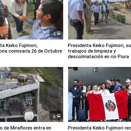
5
jimori,
Presidenta Keiko Fujimori, s
ona comisaría 26 de Octubre
trabajos de limpieza y
descolmatación en río Piura
6
co de Miraflores entra en
Presidenta Keiko Fujimori rec