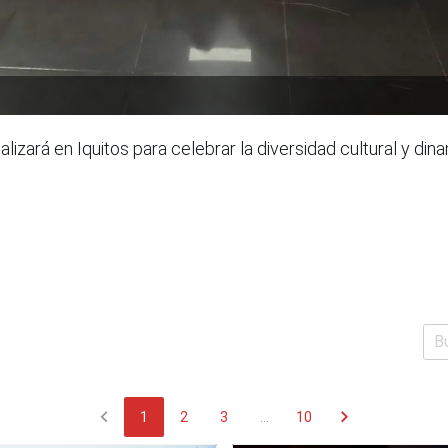
lizará en Iquitos para celebrar la diversidad cultural y din
chevron_left
chevron_right
1
2
3
...
10