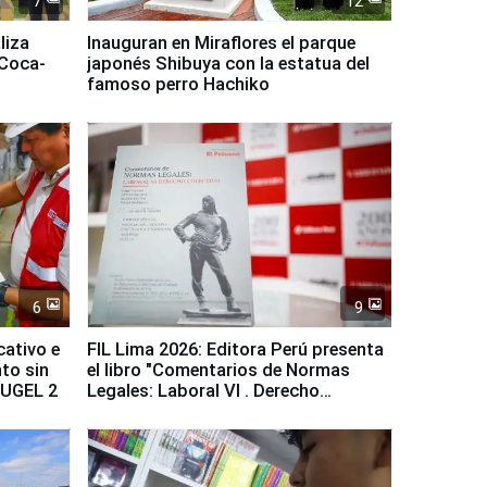
7
12
liza
Inauguran en Miraflores el parque
 Coca-
japonés Shibuya con la estatua del
famoso perro Hachiko
6
9
cativo e
FIL Lima 2026: Editora Perú presenta
to sin
el libro "Comentarios de Normas
a UGEL 2
Legales: Laboral Vl . Derecho
Colectivo"