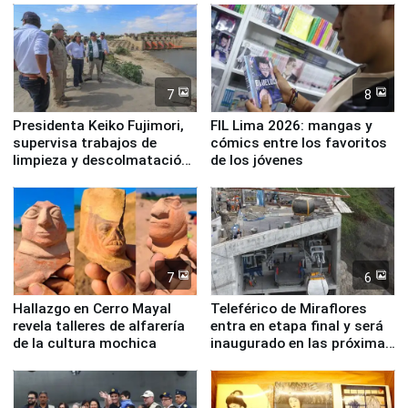
7
8
Presidenta Keiko Fujimori,
FIL Lima 2026: mangas y
supervisa trabajos de
cómics entre los favoritos
limpieza y descolmatación
de los jóvenes
en río Piura
7
6
Hallazgo en Cerro Mayal
Teleférico de Miraflores
revela talleres de alfarería
entra en etapa final y será
de la cultura mochica
inaugurado en las próximas
semanas