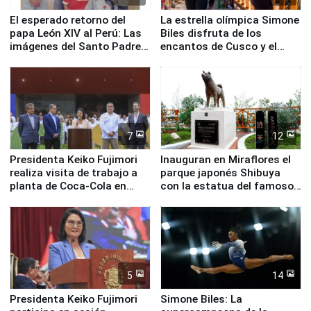
El esperado retorno del
La estrella olímpica Simone
papa León XIV al Perú: Las
Biles disfruta de los
imágenes del Santo Padre
encantos de Cusco y el
en su labor pastoral en
Valle Sagrado
nuestro país
7
12
Presidenta Keiko Fujimori
Inauguran en Miraflores el
realiza visita de trabajo a
parque japonés Shibuya
planta de Coca-Cola en
con la estatua del famoso
Pucusana
perro Hachiko
5
14
Presidenta Keiko Fujimori
Simone Biles: La