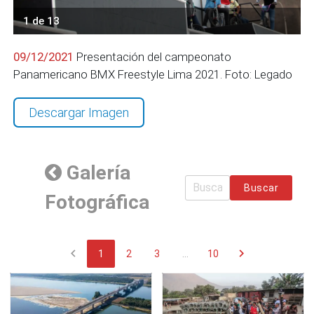
1 de 13
09/12/2021
Presentación del campeonato
Panamericano BMX Freestyle Lima 2021. Foto: Legado
Descargar Imagen
Galería
Buscar
Fotográfica
chevron_left
chevron_right
1
2
3
...
10