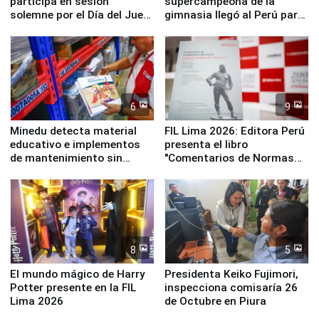
participa en sesión
supercampeona de la
solemne por el Día del Juez
gimnasia llegó al Perú para
y la Jueza
empezar cuenta regresiva a
Panamericanos Lima 2027
6
9
Minedu detecta material
FIL Lima 2026: Editora Perú
educativo e implementos
presenta el libro
de mantenimiento sin
"Comentarios de Normas
distribuir en almacenes de
Legales: Laboral Vl .
la UGEL 2
Derecho Colectivo"
8
5
El mundo mágico de Harry
Presidenta Keiko Fujimori,
Potter presente en la FIL
inspecciona comisaría 26
Lima 2026
de Octubre en Piura