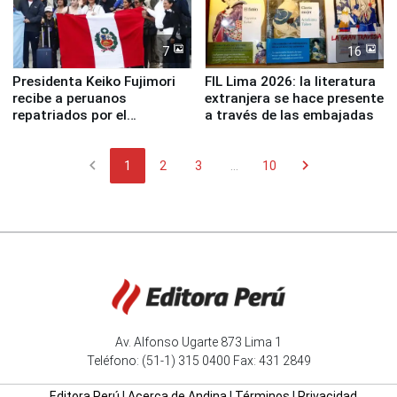
7
16
Presidenta Keiko Fujimori
FIL Lima 2026: la literatura
recibe a peruanos
extranjera se hace presente
repatriados por el
a través de las embajadas
terremoto en Venezuela
chevron_left
chevron_right
1
2
3
...
10
Av. Alfonso Ugarte 873 Lima 1
Teléfono: (51-1) 315 0400 Fax: 431 2849
Editora Perú
|
Acerca de Andina
|
Términos
|
Privacidad