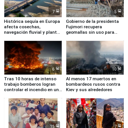
7
5
Histórica sequía en Europa
Gobierno de la presidenta
afecta cosechas,
Fujimori recupera
navegación fluvial y plantas
geomallas sin uso para
nucleares
proteger Santa Eulalia ante
Fenómeno El Niño
6
10
Tras 10 horas de intenso
Al menos 17 muertos en
trabajo bomberos logran
bombardeos rusos contra
controlar el incendio en una
Kiev y sus alrededores
planta química de Santiago
de Chile
15
7