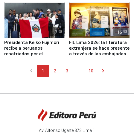
7
16
Presidenta Keiko Fujimori
FIL Lima 2026: la literatura
recibe a peruanos
extranjera se hace presente
repatriados por el
a través de las embajadas
terremoto en Venezuela
chevron_left
chevron_right
1
2
3
...
10
Av. Alfonso Ugarte 873 Lima 1