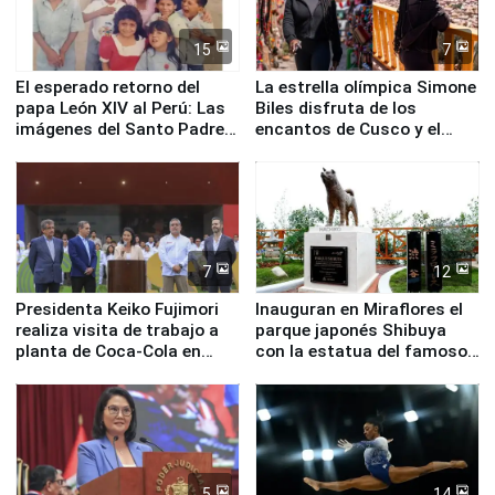
15
7
El esperado retorno del
La estrella olímpica Simone
papa León XIV al Perú: Las
Biles disfruta de los
imágenes del Santo Padre
encantos de Cusco y el
en su labor pastoral en
Valle Sagrado
nuestro país
7
12
Presidenta Keiko Fujimori
Inauguran en Miraflores el
realiza visita de trabajo a
parque japonés Shibuya
planta de Coca-Cola en
con la estatua del famoso
Pucusana
perro Hachiko
5
14