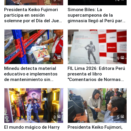
Presidenta Keiko Fujimori
Simone Biles: La
participa en sesión
supercampeona de la
solemne por el Día del Juez
gimnasia llegó al Perú para
y la Jueza
empezar cuenta regresiva a
Panamericanos Lima 2027
6
9
Minedu detecta material
FIL Lima 2026: Editora Perú
educativo e implementos
presenta el libro
de mantenimiento sin
"Comentarios de Normas
distribuir en almacenes de
Legales: Laboral Vl .
la UGEL 2
Derecho Colectivo"
8
5
El mundo mágico de Harry
Presidenta Keiko Fujimori,