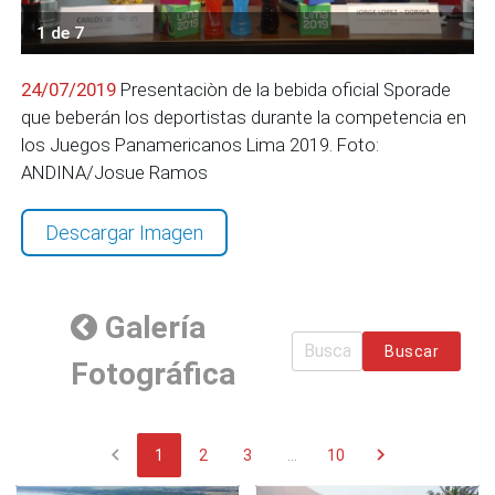
1 de 7
24/07/2019
Presentaciòn de la bebida oficial Sporade
que beberán los deportistas durante la competencia en
los Juegos Panamericanos Lima 2019. Foto:
ANDINA/Josue Ramos
Descargar Imagen
Galería
Buscar
Fotográfica
chevron_left
chevron_right
1
2
3
...
10