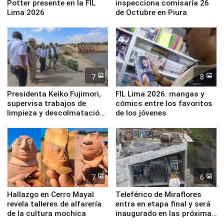
Potter presente en la FIL
inspecciona comisaría 26
Lima 2026
de Octubre en Piura
7
8
Presidenta Keiko Fujimori,
FIL Lima 2026: mangas y
supervisa trabajos de
cómics entre los favoritos
limpieza y descolmatación
de los jóvenes
en río Piura
7
6
Hallazgo en Cerro Mayal
Teleférico de Miraflores
revela talleres de alfarería
entra en etapa final y será
de la cultura mochica
inaugurado en las próximas
semanas