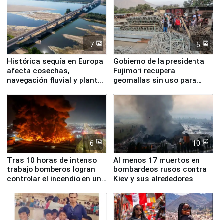
7
5
Histórica sequía en Europa
Gobierno de la presidenta
afecta cosechas,
Fujimori recupera
navegación fluvial y plantas
geomallas sin uso para
nucleares
proteger Santa Eulalia ante
Fenómeno El Niño
6
10
Tras 10 horas de intenso
Al menos 17 muertos en
trabajo bomberos logran
bombardeos rusos contra
controlar el incendio en una
Kiev y sus alrededores
planta química de Santiago
de Chile