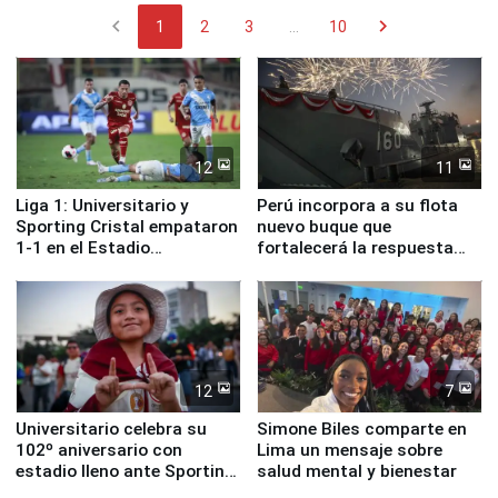
chevron_left
chevron_right
1
2
3
...
10
12
11
Liga 1: Universitario y
Perú incorpora a su flota
Sporting Cristal empataron
nuevo buque que
1-1 en el Estadio
fortalecerá la respuesta
Monumental
ante el fenómeno El Niño
12
7
Universitario celebra su
Simone Biles comparte en
102º aniversario con
Lima un mensaje sobre
estadio lleno ante Sporting
salud mental y bienestar
Cristal