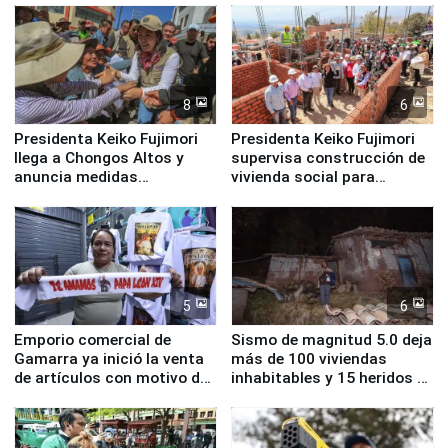
8
6
Presidenta Keiko Fujimori
Presidenta Keiko Fujimori
llega a Chongos Altos y
supervisa construcción de
anuncia medidas
vivienda social para
inmediatas en vivienda,
familias afectadas por
educación, salud y empleo
sismo en Junín
5
6
Emporio comercial de
Sismo de magnitud 5.0 deja
Gamarra ya inició la venta
más de 100 viviendas
de artículos con motivo de
inhabitables y 15 heridos en
la visita del papa León XIV
Junín