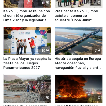
10
11
Keiko Fujimori se reúne con
Presidenta Keiko Fujimori
el comité organizador de
asiste al concurso
Lima 2027 y la legendaria
ecuestre “Copa Junín”
Simone Biles
10
7
La Plaza Mayor ya respira la
Histórica sequía en Europa
fiesta de los Juegos
afecta cosechas,
Panamericanos 2027
navegación fluvial y plantas
nucleares
5
6