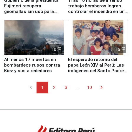
Gobierno de la presidenta
Tras 10 horas de intenso
Fujimori recupera
trabajo bomberos logran
geomallas sin uso para
controlar el incendio en una
proteger Santa Eulalia ante
planta química de Santiago
Fenómeno El Niño
de Chile
10
15
Al menos 17 muertos en
El esperado retorno del
bombardeos rusos contra
papa León XIV al Perú: Las
Kiev y sus alrededores
imágenes del Santo Padre
en su labor pastoral en
nuestro país
chevron_left
chevron_right
1
2
3
...
10