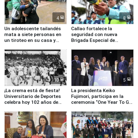
4
8
Un adolescente tailandés
Callao fortalece la
mata a siete personas en
seguridad con nueva
un tiroteo en su casa y
Brigada Especial de
escuela
Turismo y moderno
equipamiento para
Serenazgo
10
5
¡La crema está de fiesta!
La presidenta Keiko
Universitario de Deportes
Fujimori, participa en la
celebra hoy 102 años de
ceremonia “One Year To Go
fundación
de Lima 2027”