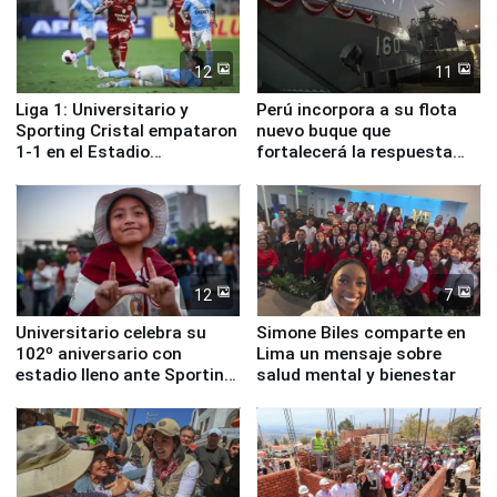
12
11
Liga 1: Universitario y
Perú incorpora a su flota
Sporting Cristal empataron
nuevo buque que
1-1 en el Estadio
fortalecerá la respuesta
Monumental
ante el fenómeno El Niño
12
7
Universitario celebra su
Simone Biles comparte en
102º aniversario con
Lima un mensaje sobre
estadio lleno ante Sporting
salud mental y bienestar
Cristal