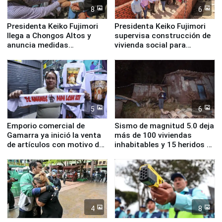
8
6
Presidenta Keiko Fujimori
Presidenta Keiko Fujimori
llega a Chongos Altos y
supervisa construcción de
anuncia medidas
vivienda social para
inmediatas en vivienda,
familias afectadas por
educación, salud y empleo
sismo en Junín
5
6
Emporio comercial de
Sismo de magnitud 5.0 deja
Gamarra ya inició la venta
más de 100 viviendas
de artículos con motivo de
inhabitables y 15 heridos en
la visita del papa León XIV
Junín
4
8