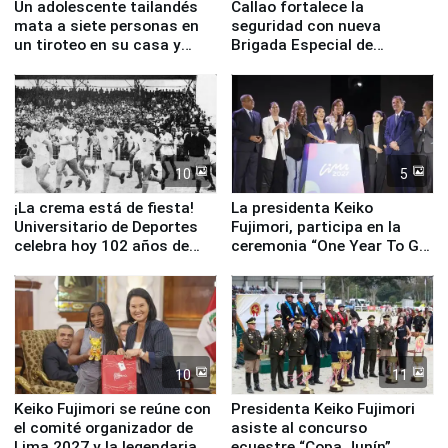
Un adolescente tailandés
Callao fortalece la
mata a siete personas en
seguridad con nueva
un tiroteo en su casa y
Brigada Especial de
escuela
Turismo y moderno
equipamiento para
Serenazgo
10
5
¡La crema está de fiesta!
La presidenta Keiko
Universitario de Deportes
Fujimori, participa en la
celebra hoy 102 años de
ceremonia “One Year To Go
fundación
de Lima 2027”
10
11
Keiko Fujimori se reúne con
Presidenta Keiko Fujimori
el comité organizador de
asiste al concurso
Lima 2027 y la legendaria
ecuestre “Copa Junín”