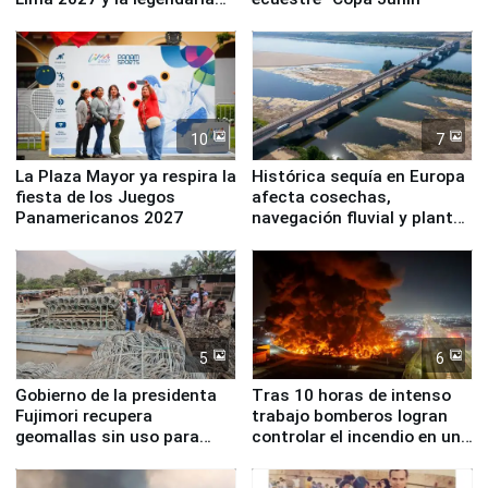
Simone Biles
10
7
La Plaza Mayor ya respira la
Histórica sequía en Europa
fiesta de los Juegos
afecta cosechas,
Panamericanos 2027
navegación fluvial y plantas
nucleares
5
6
Gobierno de la presidenta
Tras 10 horas de intenso
Fujimori recupera
trabajo bomberos logran
geomallas sin uso para
controlar el incendio en una
proteger Santa Eulalia ante
planta química de Santiago
Fenómeno El Niño
de Chile