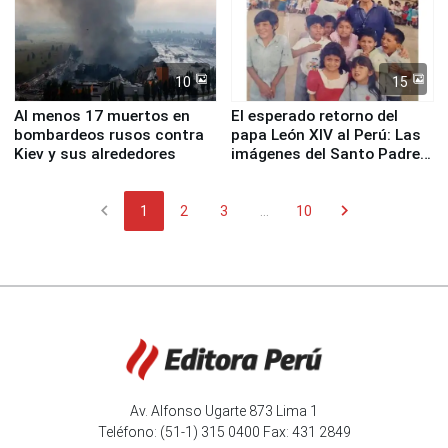
10
15
Al menos 17 muertos en
El esperado retorno del
bombardeos rusos contra
papa León XIV al Perú: Las
Kiev y sus alrededores
imágenes del Santo Padre
en su labor pastoral en
nuestro país
chevron_left
chevron_right
1
2
3
...
10
Av. Alfonso Ugarte 873 Lima 1
Teléfono: (51-1) 315 0400 Fax: 431 2849