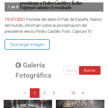
1 de 8
19/07/2021
Portada del diario El País de España. Diarios
del mundo, informan sobre la proclamación del
presidente electo Pedro Castillo. Foto: Captura TV
Descargar Imagen
Galería
Buscar
Fotográfica
chevron_left
chevron_right
1
2
3
...
10