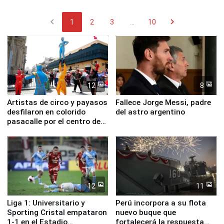
chevron_left
chevron_right
1
2
3
...
10
12
8
Artistas de circo y payasos
Fallece Jorge Messi, padre
desfilaron en colorido
del astro argentino
pasacalle por el centro de
Lima
12
11
Liga 1: Universitario y
Perú incorpora a su flota
Sporting Cristal empataron
nuevo buque que
1-1 en el Estadio
fortalecerá la respuesta