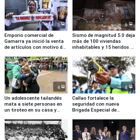
5
6
Emporio comercial de
Sismo de magnitud 5.0 deja
Gamarra ya inició la venta
más de 100 viviendas
de artículos con motivo de
inhabitables y 15 heridos en
la visita del papa León XIV
Junín
4
8
Un adolescente tailandés
Callao fortalece la
mata a siete personas en
seguridad con nueva
un tiroteo en su casa y
Brigada Especial de
escuela
Turismo y moderno
equipamiento para
Serenazgo