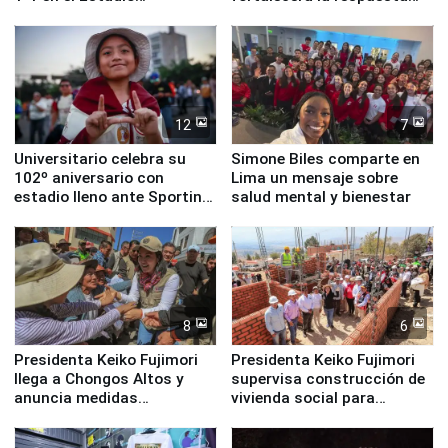
Monumental
ante el fenómeno El Niño
12
7
Universitario celebra su
Simone Biles comparte en
102º aniversario con
Lima un mensaje sobre
estadio lleno ante Sporting
salud mental y bienestar
Cristal
8
6
Presidenta Keiko Fujimori
Presidenta Keiko Fujimori
llega a Chongos Altos y
supervisa construcción de
anuncia medidas
vivienda social para
inmediatas en vivienda,
familias afectadas por
educación, salud y empleo
sismo en Junín