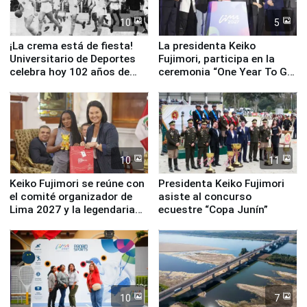
10
5
¡La crema está de fiesta!
La presidenta Keiko
Universitario de Deportes
Fujimori, participa en la
celebra hoy 102 años de
ceremonia “One Year To Go
fundación
de Lima 2027”
10
11
Keiko Fujimori se reúne con
Presidenta Keiko Fujimori
el comité organizador de
asiste al concurso
Lima 2027 y la legendaria
ecuestre “Copa Junín”
Simone Biles
10
7