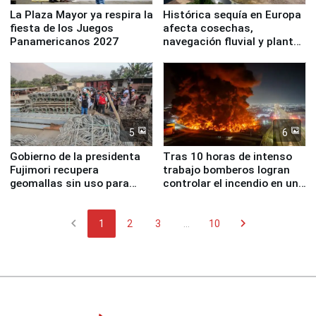
La Plaza Mayor ya respira la
Histórica sequía en Europa
fiesta de los Juegos
afecta cosechas,
Panamericanos 2027
navegación fluvial y plantas
nucleares
5
6
Gobierno de la presidenta
Tras 10 horas de intenso
Fujimori recupera
trabajo bomberos logran
geomallas sin uso para
controlar el incendio en una
proteger Santa Eulalia ante
planta química de Santiago
Fenómeno El Niño
de Chile
chevron_left
chevron_right
1
2
3
...
10