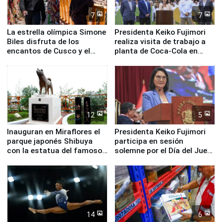
7
7
La estrella olímpica Simone
Presidenta Keiko Fujimori
Biles disfruta de los
realiza visita de trabajo a
encantos de Cusco y el
planta de Coca-Cola en
Valle Sagrado
Pucusana
12
5
Inauguran en Miraflores el
Presidenta Keiko Fujimori
parque japonés Shibuya
participa en sesión
con la estatua del famoso
solemne por el Día del Juez
perro Hachiko
y la Jueza
14
6