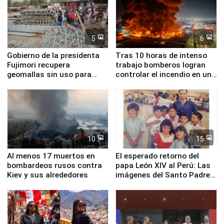
5
6
Gobierno de la presidenta
Tras 10 horas de intenso
Fujimori recupera
trabajo bomberos logran
geomallas sin uso para
controlar el incendio en una
proteger Santa Eulalia ante
planta química de Santiago
Fenómeno El Niño
de Chile
10
15
Al menos 17 muertos en
El esperado retorno del
bombardeos rusos contra
papa León XIV al Perú: Las
Kiev y sus alrededores
imágenes del Santo Padre
en su labor pastoral en
nuestro país