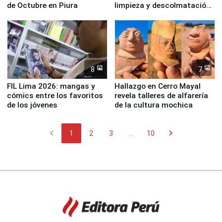
de Octubre en Piura
limpieza y descolmatación
en río Piura
8
7
FIL Lima 2026: mangas y
Hallazgo en Cerro Mayal
cómics entre los favoritos
revela talleres de alfarería
de los jóvenes
de la cultura mochica
chevron_left
chevron_right
1
2
3
...
10