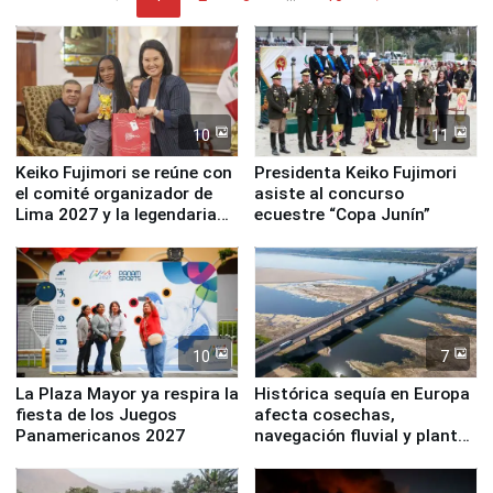
10
11
Keiko Fujimori se reúne con
Presidenta Keiko Fujimori
el comité organizador de
asiste al concurso
Lima 2027 y la legendaria
ecuestre “Copa Junín”
Simone Biles
10
7
La Plaza Mayor ya respira la
Histórica sequía en Europa
fiesta de los Juegos
afecta cosechas,
Panamericanos 2027
navegación fluvial y plantas
nucleares