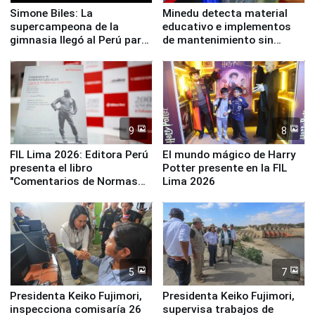
Simone Biles: La
Minedu detecta material
supercampeona de la
educativo e implementos
gimnasia llegó al Perú para
de mantenimiento sin
empezar cuenta regresiva a
distribuir en almacenes de
Panamericanos Lima 2027
la UGEL 2
9
8
FIL Lima 2026: Editora Perú
El mundo mágico de Harry
presenta el libro
Potter presente en la FIL
"Comentarios de Normas
Lima 2026
Legales: Laboral Vl .
Derecho Colectivo"
5
7
Presidenta Keiko Fujimori,
Presidenta Keiko Fujimori,
inspecciona comisaría 26
supervisa trabajos de