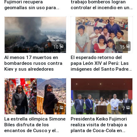
Fujimori recupera
trabajo bomberos logran
geomallas sin uso para
controlar el incendio en una
proteger Santa Eulalia ante
planta química de Santiago
Fenómeno El Niño
de Chile
10
15
Al menos 17 muertos en
El esperado retorno del
bombardeos rusos contra
papa León XIV al Perú: Las
Kiev y sus alrededores
imágenes del Santo Padre
en su labor pastoral en
nuestro país
7
7
La estrella olímpica Simone
Presidenta Keiko Fujimori
Biles disfruta de los
realiza visita de trabajo a
encantos de Cusco y el
planta de Coca-Cola en
Valle Sagrado
Pucusana