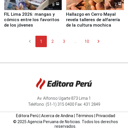
8
7
FIL Lima 2026: mangas y
Hallazgo en Cerro Mayal
cómics entre los favoritos
revela talleres de alfarería
de los jóvenes
de la cultura mochica
chevron_left
chevron_right
1
2
3
...
10
Av. Alfonso Ugarte 873 Lima 1
Teléfono: (51-1) 315 0400 Fax: 431 2849
Editora Perú
|
Acerca de Andina
|
Términos
|
Privacidad
© 2025 Agencia Peruana de Noticias. Todos los derechos
reservados.