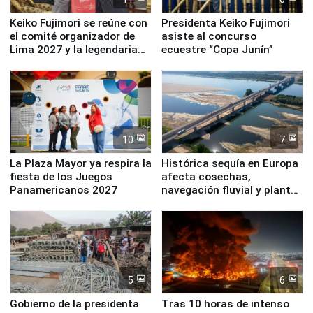
Keiko Fujimori se reúne con
Presidenta Keiko Fujimori
el comité organizador de
asiste al concurso
Lima 2027 y la legendaria
ecuestre “Copa Junín”
Simone Biles
10
7
La Plaza Mayor ya respira la
Histórica sequía en Europa
fiesta de los Juegos
afecta cosechas,
Panamericanos 2027
navegación fluvial y plantas
nucleares
5
6
Gobierno de la presidenta
Tras 10 horas de intenso