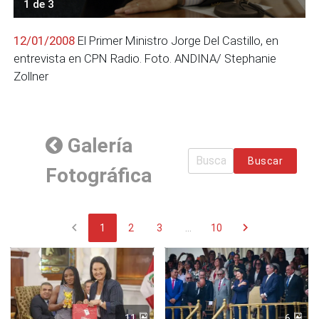
1 de 3
12/01/2008
El Primer Ministro Jorge Del Castillo, en
entrevista en CPN Radio. Foto. ANDINA/ Stephanie
Zollner
Galería
Buscar
Fotográfica
chevron_left
chevron_right
1
2
3
...
10
11
6