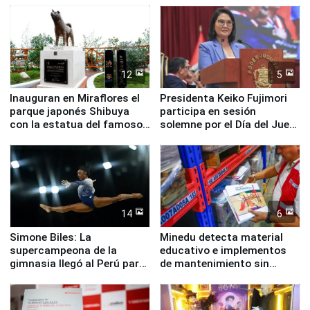
12
5
Inauguran en Miraflores el
Presidenta Keiko Fujimori
parque japonés Shibuya
participa en sesión
con la estatua del famoso
solemne por el Día del Juez
perro Hachiko
y la Jueza
14
6
Simone Biles: La
Minedu detecta material
supercampeona de la
educativo e implementos
gimnasia llegó al Perú para
de mantenimiento sin
empezar cuenta regresiva a
distribuir en almacenes de
Panamericanos Lima 2027
la UGEL 2