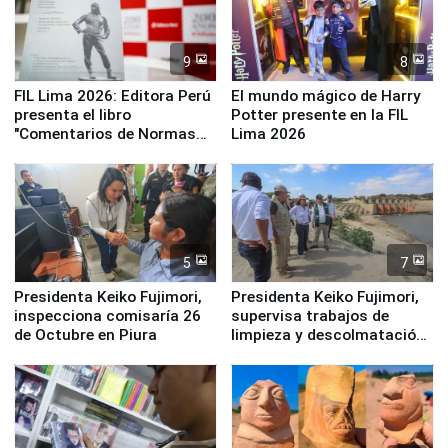
9
8
FIL Lima 2026: Editora Perú
El mundo mágico de Harry
presenta el libro
Potter presente en la FIL
"Comentarios de Normas
Lima 2026
Legales: Laboral Vl .
Derecho Colectivo"
5
7
Presidenta Keiko Fujimori,
Presidenta Keiko Fujimori,
inspecciona comisaría 26
supervisa trabajos de
de Octubre en Piura
limpieza y descolmatación
en río Piura