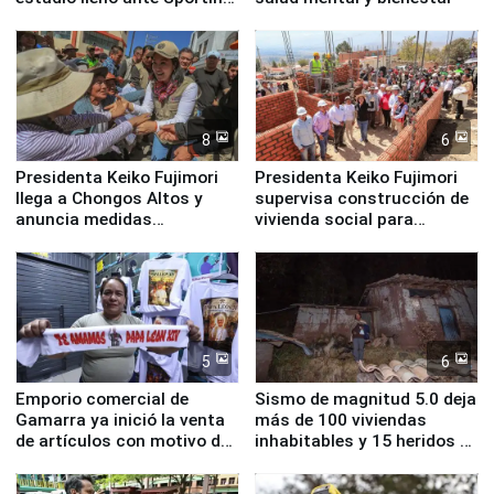
Cristal
8
6
Presidenta Keiko Fujimori
Presidenta Keiko Fujimori
llega a Chongos Altos y
supervisa construcción de
anuncia medidas
vivienda social para
inmediatas en vivienda,
familias afectadas por
educación, salud y empleo
sismo en Junín
5
6
Emporio comercial de
Sismo de magnitud 5.0 deja
Gamarra ya inició la venta
más de 100 viviendas
de artículos con motivo de
inhabitables y 15 heridos en
la visita del papa León XIV
Junín