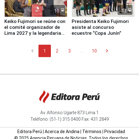
10
11
Keiko Fujimori se reúne con
Presidenta Keiko Fujimori
el comité organizador de
asiste al concurso
Lima 2027 y la legendaria
ecuestre “Copa Junín”
Simone Biles
chevron_left
chevron_right
1
2
3
...
10
Av. Alfonso Ugarte 873 Lima 1
Teléfono: (51-1) 315 0400 Fax: 431 2849
Editora Perú
|
Acerca de Andina
|
Términos
|
Privacidad
© 2025 Agencia Peruana de Noticias. Todos los derechos