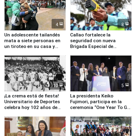
4
8
Un adolescente tailandés
Callao fortalece la
mata a siete personas en
seguridad con nueva
un tiroteo en su casa y
Brigada Especial de
escuela
Turismo y moderno
equipamiento para
Serenazgo
10
5
¡La crema está de fiesta!
La presidenta Keiko
Universitario de Deportes
Fujimori, participa en la
celebra hoy 102 años de
ceremonia “One Year To Go
fundación
de Lima 2027”