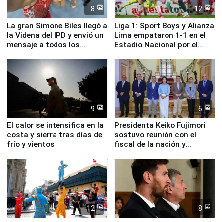
8
12
La gran Simone Biles llegó a
Liga 1: Sport Boys y Alianza
la Videna del IPD y envió un
Lima empataron 1-1 en el
mensaje a todos los
Estadio Nacional por el
deportistas del Perú
Torneo Clausura
9
6
El calor se intensifica en la
Presidenta Keiko Fujimori
costa y sierra tras días de
sostuvo reunión con el
frío y vientos
fiscal de la nación y
ministros de Estado
12
8