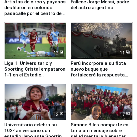
Artistas de circo y payasos
Fallece Jorge Messi, padre
desfilaron en colorido
del astro argentino
pasacalle por el centro de
Lima
12
11
Liga 1: Universitario y
Perú incorpora a su flota
Sporting Cristal empataron
nuevo buque que
1-1 en el Estadio
fortalecerá la respuesta
Monumental
ante el fenómeno El Niño
12
7
Universitario celebra su
Simone Biles comparte en
102º aniversario con
Lima un mensaje sobre
estadio lleno ante Sporting
salud mental y bienestar