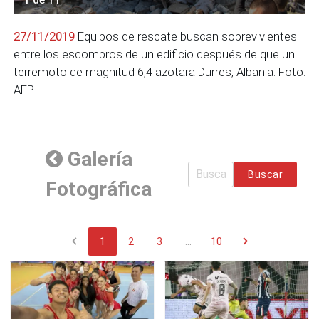
27/11/2019
Equipos de rescate buscan sobrevivientes
entre los escombros de un edificio después de que un
terremoto de magnitud 6,4 azotara Durres, Albania. Foto:
AFP
Galería
Buscar
Fotográfica
chevron_left
chevron_right
1
2
3
...
10