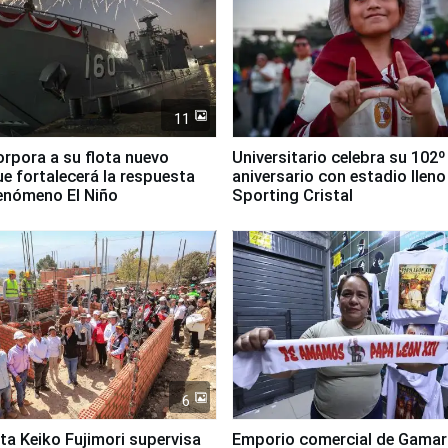
11
orpora a su flota nuevo
Universitario celebra su 102º
e fortalecerá la respuesta
aniversario con estadio lleno
fenómeno El Niño
Sporting Cristal
6
ta Keiko Fujimori supervisa
Emporio comercial de Gamar