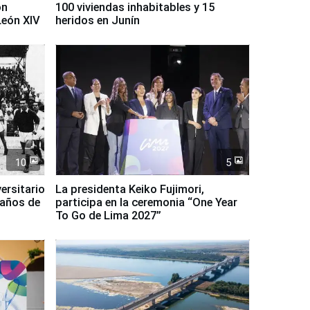
on
100 viviendas inhabitables y 15
León XIV
heridos en Junín
10
5
ersitario
La presidenta Keiko Fujimori,
 años de
participa en la ceremonia “One Year
To Go de Lima 2027”