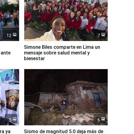
12
7
Simone Biles comparte en Lima un
 ante
mensaje sobre salud mental y
bienestar
5
6
ra ya
Sismo de magnitud 5.0 deja más de