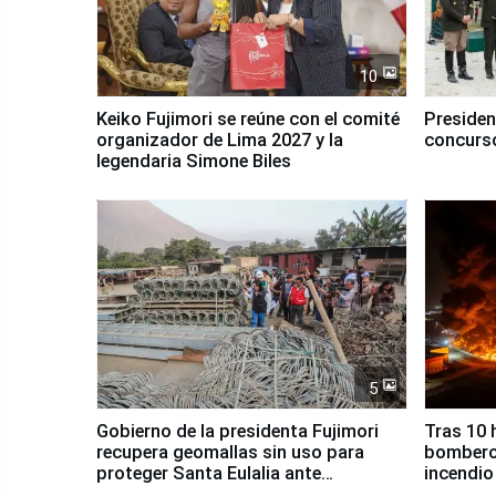
10
Keiko Fujimori se reúne con el comité
Presiden
organizador de Lima 2027 y la
concurso
legendaria Simone Biles
5
Gobierno de la presidenta Fujimori
Tras 10 
recupera geomallas sin uso para
bomberos
proteger Santa Eulalia ante
incendio
Fenómeno El Niño
Santiago