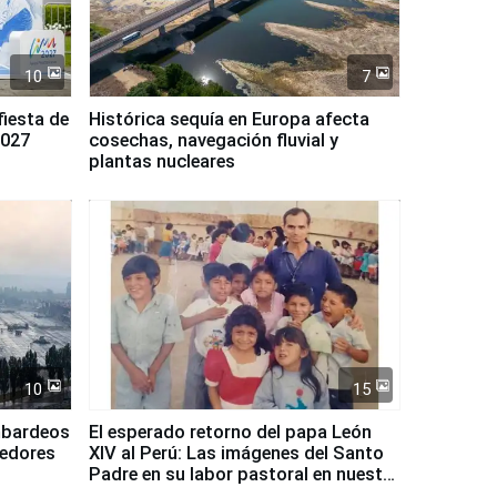
10
7
fiesta de
Histórica sequía en Europa afecta
2027
cosechas, navegación fluvial y
plantas nucleares
10
15
mbardeos
El esperado retorno del papa León
dedores
XIV al Perú: Las imágenes del Santo
Padre en su labor pastoral en nuestro
país