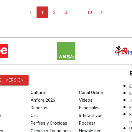
chevron_left
chevron_right
1
2
3
...
10
SH VERSION
E
Cultural
Canal Online
E
o
Ánfora 2026
Videos
J
F
Deportes
Especiales
E
a
Clic
Interactivos
m
Perfiles y Crónicas
Podcast
P
es
Ciencia y Tecnología
Newsletter