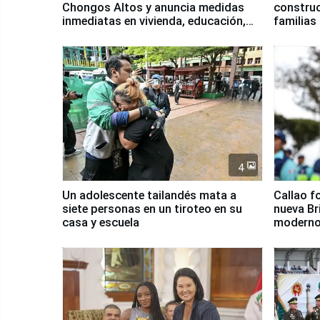
Chongos Altos y anuncia medidas
construc
inmediatas en vivienda, educación,
familias
salud y empleo
Junín
4
Un adolescente tailandés mata a
Callao f
siete personas en un tiroteo en su
nueva Br
casa y escuela
moderno
Serenaz