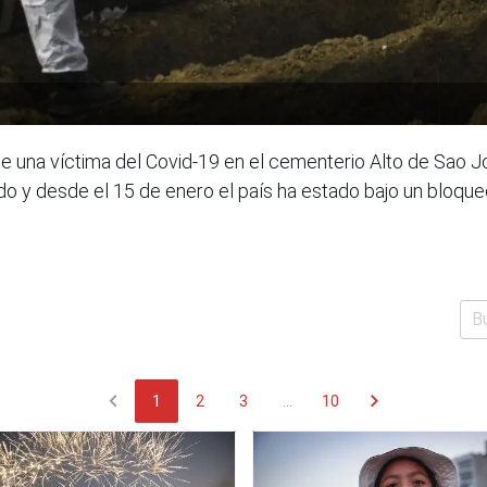
e una víctima del Covid-19 en el cementerio Alto de Sao Jo
do y desde el 15 de enero el país ha estado bajo un bloque
chevron_left
chevron_right
1
2
3
...
10