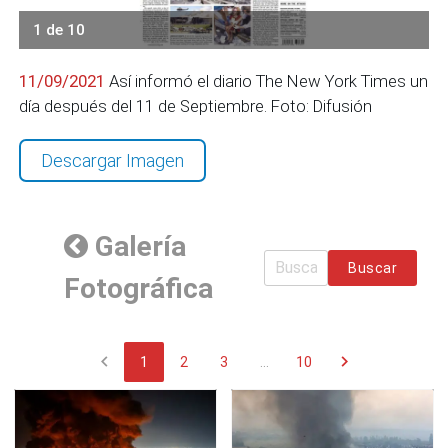
1 de 10
11/09/2021
Así informó el diario The New York Times un
día después del 11 de Septiembre. Foto: Difusión
Descargar Imagen
Galería
Buscar
Fotográfica
chevron_left
chevron_right
1
2
3
...
10