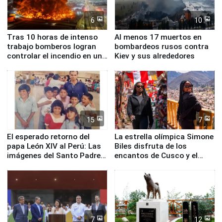
6
10
Tras 10 horas de intenso
Al menos 17 muertos en
trabajo bomberos logran
bombardeos rusos contra
controlar el incendio en una
Kiev y sus alrededores
planta química de Santiago
de Chile
15
7
El esperado retorno del
La estrella olímpica Simone
papa León XIV al Perú: Las
Biles disfruta de los
imágenes del Santo Padre
encantos de Cusco y el
en su labor pastoral en
Valle Sagrado
nuestro país
7
12