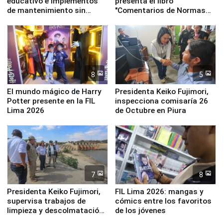
educativo e implementos
presenta el libro
de mantenimiento sin
"Comentarios de Normas
distribuir en almacenes de
Legales: Laboral Vl .
la UGEL 2
Derecho Colectivo"
8
5
El mundo mágico de Harry
Presidenta Keiko Fujimori,
Potter presente en la FIL
inspecciona comisaría 26
Lima 2026
de Octubre en Piura
7
8
Presidenta Keiko Fujimori,
FIL Lima 2026: mangas y
supervisa trabajos de
cómics entre los favoritos
limpieza y descolmatación
de los jóvenes
en río Piura