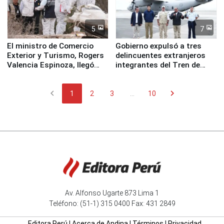
5
7
El ministro de Comercio
Gobierno expulsó a tres
Exterior y Turismo, Rogers
delincuentes extranjeros
Valencia Espinoza, llegó
integrantes del Tren de
esta mañana a la ciudad de
Aragua
Nasca
chevron_left
chevron_right
1
2
3
...
10
Av. Alfonso Ugarte 873 Lima 1
Teléfono: (51-1) 315 0400 Fax: 431 2849
Editora Perú
|
Acerca de Andina
|
Términos
|
Privacidad