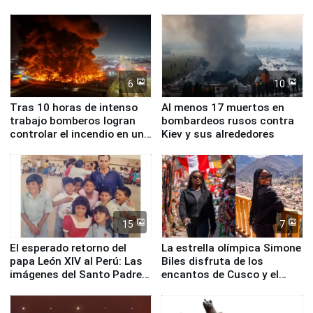
nucleares
proteger Santa Eulalia ante
Fenómeno El Niño
6
10
Tras 10 horas de intenso
Al menos 17 muertos en
trabajo bomberos logran
bombardeos rusos contra
controlar el incendio en una
Kiev y sus alrededores
planta química de Santiago
de Chile
15
7
El esperado retorno del
La estrella olímpica Simone
papa León XIV al Perú: Las
Biles disfruta de los
imágenes del Santo Padre
encantos de Cusco y el
en su labor pastoral en
Valle Sagrado
nuestro país