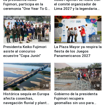
Fujimori, participa en la
el comité organizador de
ceremonia “One Year To Go
Lima 2027 y la legendaria
de Lima 2027”
Simone Biles
11
10
Presidenta Keiko Fujimori
La Plaza Mayor ya respira la
asiste al concurso
fiesta de los Juegos
ecuestre “Copa Junín”
Panamericanos 2027
7
5
Histórica sequía en Europa
Gobierno de la presidenta
afecta cosechas,
Fujimori recupera
navegación fluvial y plantas
geomallas sin uso para