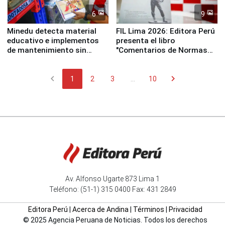
6
9
Minedu detecta material
FIL Lima 2026: Editora Perú
educativo e implementos
presenta el libro
de mantenimiento sin
"Comentarios de Normas
distribuir en almacenes de
Legales: Laboral Vl .
la UGEL 2
Derecho Colectivo"
chevron_left
chevron_right
1
2
3
...
10
Av. Alfonso Ugarte 873 Lima 1
Teléfono: (51-1) 315 0400 Fax: 431 2849
Editora Perú
|
Acerca de Andina
|
Términos
|
Privacidad
© 2025 Agencia Peruana de Noticias. Todos los derechos