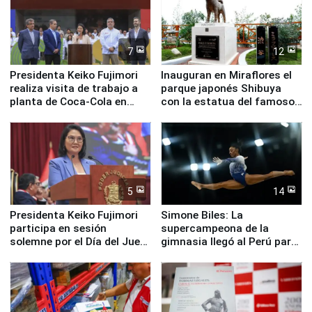
7
12
Presidenta Keiko Fujimori
Inauguran en Miraflores el
realiza visita de trabajo a
parque japonés Shibuya
planta de Coca-Cola en
con la estatua del famoso
Pucusana
perro Hachiko
5
14
Presidenta Keiko Fujimori
Simone Biles: La
participa en sesión
supercampeona de la
solemne por el Día del Juez
gimnasia llegó al Perú para
y la Jueza
empezar cuenta regresiva a
Panamericanos Lima 2027