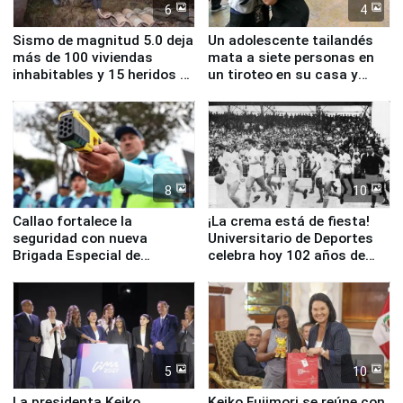
6
4
Sismo de magnitud 5.0 deja
Un adolescente tailandés
más de 100 viviendas
mata a siete personas en
inhabitables y 15 heridos en
un tiroteo en su casa y
Junín
escuela
8
10
Callao fortalece la
¡La crema está de fiesta!
seguridad con nueva
Universitario de Deportes
Brigada Especial de
celebra hoy 102 años de
Turismo y moderno
fundación
equipamiento para
Serenazgo
5
10
La presidenta Keiko
Keiko Fujimori se reúne con