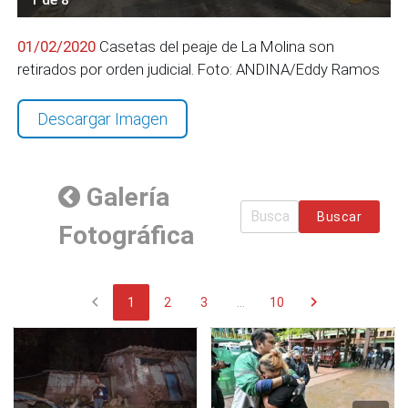
01/02/2020
Casetas del peaje de La Molina son
retirados por orden judicial. Foto: ANDINA/Eddy Ramos
Descargar Imagen
Galería
Buscar
Fotográfica
chevron_left
chevron_right
1
2
3
...
10