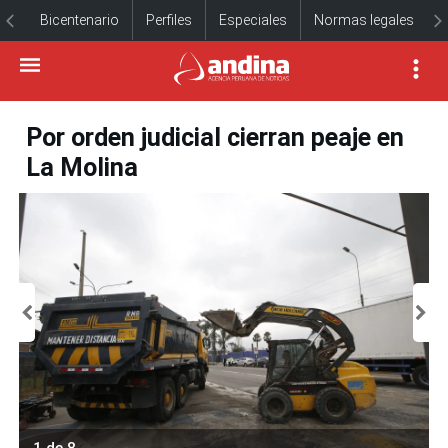
Bicentenario
Perfiles
Especiales
Normas legales
Por orden judicial cierran peaje en
La Molina
1 de 8