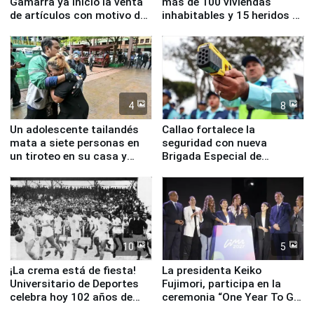
Gamarra ya inició la venta
más de 100 viviendas
de artículos con motivo de
inhabitables y 15 heridos en
la visita del papa León XIV
Junín
4
8
Un adolescente tailandés
Callao fortalece la
mata a siete personas en
seguridad con nueva
un tiroteo en su casa y
Brigada Especial de
escuela
Turismo y moderno
equipamiento para
Serenazgo
10
5
¡La crema está de fiesta!
La presidenta Keiko
Universitario de Deportes
Fujimori, participa en la
celebra hoy 102 años de
ceremonia “One Year To Go
fundación
de Lima 2027”