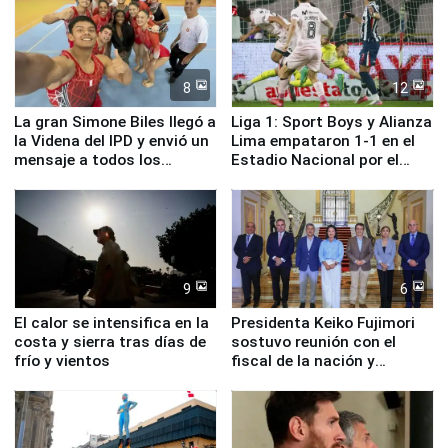
8
12
La gran Simone Biles llegó a
Liga 1: Sport Boys y Alianza
la Videna del IPD y envió un
Lima empataron 1-1 en el
mensaje a todos los
Estadio Nacional por el
deportistas del Perú
Torneo Clausura
9
6
El calor se intensifica en la
Presidenta Keiko Fujimori
costa y sierra tras días de
sostuvo reunión con el
frío y vientos
fiscal de la nación y
ministros de Estado