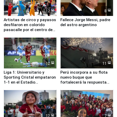
12
8
Artistas de circo y payasos
Fallece Jorge Messi, padre
desfilaron en colorido
del astro argentino
pasacalle por el centro de
Lima
12
11
Liga 1: Universitario y
Perú incorpora a su flota
Sporting Cristal empataron
nuevo buque que
1-1 en el Estadio
fortalecerá la respuesta
Monumental
ante el fenómeno El Niño
12
7