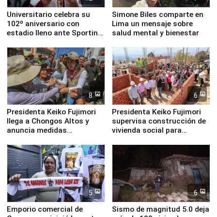
Universitario celebra su
Simone Biles comparte en
102º aniversario con
Lima un mensaje sobre
estadio lleno ante Sporting
salud mental y bienestar
Cristal
8
6
Presidenta Keiko Fujimori
Presidenta Keiko Fujimori
llega a Chongos Altos y
supervisa construcción de
anuncia medidas
vivienda social para
inmediatas en vivienda,
familias afectadas por
educación, salud y empleo
sismo en Junín
5
6
Emporio comercial de
Sismo de magnitud 5.0 deja