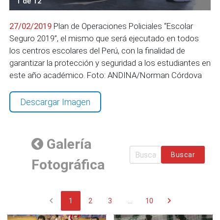
1 de 12
27/02/2019
Plan de Operaciones Policiales “Escolar
Seguro 2019”, el mismo que será ejecutado en todos
los centros escolares del Perú, con la finalidad de
garantizar la protección y seguridad a los estudiantes en
este año académico. Foto: ANDINA/Norman Córdova
Descargar Imagen
Galería
Buscar
Fotográfica
chevron_left
chevron_right
1
2
3
...
10