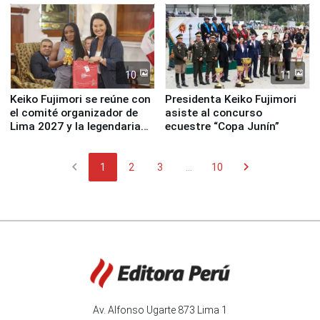
10
11
Keiko Fujimori se reúne con
Presidenta Keiko Fujimori
el comité organizador de
asiste al concurso
Lima 2027 y la legendaria
ecuestre “Copa Junín”
Simone Biles
chevron_left
chevron_right
1
2
3
...
10
Av. Alfonso Ugarte 873 Lima 1