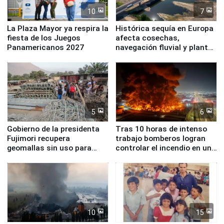
10
7
La Plaza Mayor ya respira la
Histórica sequía en Europa
fiesta de los Juegos
afecta cosechas,
Panamericanos 2027
navegación fluvial y plantas
nucleares
5
6
Gobierno de la presidenta
Tras 10 horas de intenso
Fujimori recupera
trabajo bomberos logran
geomallas sin uso para
controlar el incendio en una
proteger Santa Eulalia ante
planta química de Santiago
Fenómeno El Niño
de Chile
10
15