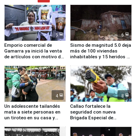
5
6
Emporio comercial de
Sismo de magnitud 5.0 deja
Gamarra ya inició la venta
más de 100 viviendas
de artículos con motivo de
inhabitables y 15 heridos en
la visita del papa León XIV
Junín
4
8
Un adolescente tailandés
Callao fortalece la
mata a siete personas en
seguridad con nueva
un tiroteo en su casa y
Brigada Especial de
escuela
Turismo y moderno
equipamiento para
Serenazgo