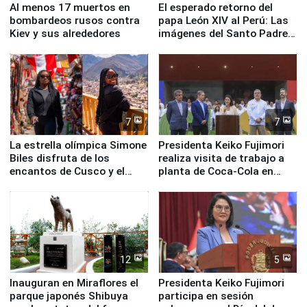
Al menos 17 muertos en
El esperado retorno del
bombardeos rusos contra
papa León XIV al Perú: Las
Kiev y sus alrededores
imágenes del Santo Padre
en su labor pastoral en
nuestro país
7
7
La estrella olímpica Simone
Presidenta Keiko Fujimori
Biles disfruta de los
realiza visita de trabajo a
encantos de Cusco y el
planta de Coca-Cola en
Valle Sagrado
Pucusana
12
5
Inauguran en Miraflores el
Presidenta Keiko Fujimori
parque japonés Shibuya
participa en sesión