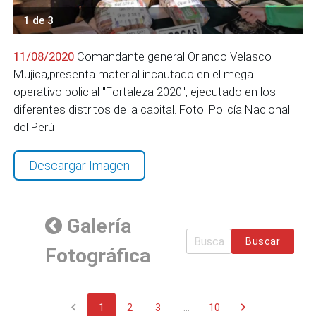
1 de 3
11/08/2020
Comandante general Orlando Velasco
Mujica,presenta material incautado en el mega
operativo policial "Fortaleza 2020", ejecutado en los
diferentes distritos de la capital. Foto: Policía Nacional
del Perú
Descargar Imagen
Galería
Buscar
Fotográfica
chevron_left
chevron_right
1
2
3
...
10