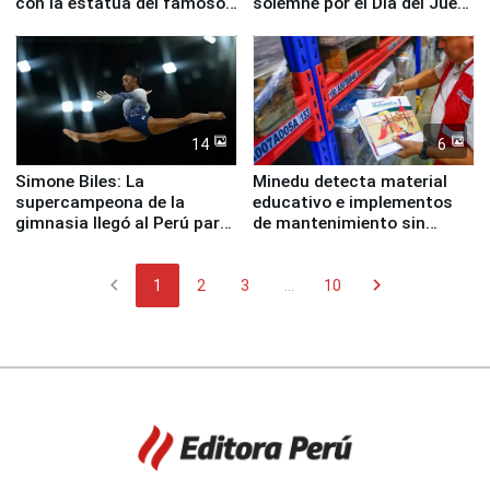
con la estatua del famoso
solemne por el Día del Juez
perro Hachiko
y la Jueza
14
6
Simone Biles: La
Minedu detecta material
supercampeona de la
educativo e implementos
gimnasia llegó al Perú para
de mantenimiento sin
empezar cuenta regresiva a
distribuir en almacenes de
Panamericanos Lima 2027
la UGEL 2
chevron_left
chevron_right
1
2
3
...
10