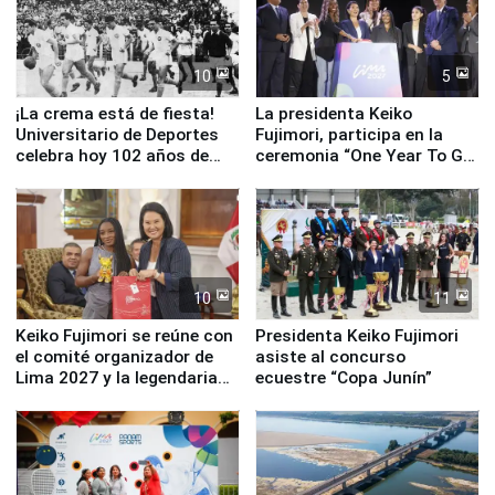
10
5
¡La crema está de fiesta!
La presidenta Keiko
Universitario de Deportes
Fujimori, participa en la
celebra hoy 102 años de
ceremonia “One Year To Go
fundación
de Lima 2027”
10
11
Keiko Fujimori se reúne con
Presidenta Keiko Fujimori
el comité organizador de
asiste al concurso
Lima 2027 y la legendaria
ecuestre “Copa Junín”
Simone Biles