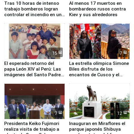
Tras 10 horas de intenso
Al menos 17 muertos en
trabajo bomberos logran
bombardeos rusos contra
controlar el incendio en una
Kiev y sus alrededores
planta química de Santiago
de Chile
15
7
El esperado retorno del
La estrella olímpica Simone
papa León XIV al Perú: Las
Biles disfruta de los
imágenes del Santo Padre
encantos de Cusco y el
en su labor pastoral en
Valle Sagrado
nuestro país
7
12
Presidenta Keiko Fujimori
Inauguran en Miraflores el
realiza visita de trabajo a
parque japonés Shibuya