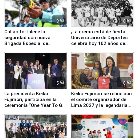
8
10
Callao fortalece la
¡La crema está de fiesta!
seguridad con nueva
Universitario de Deportes
Brigada Especial de
celebra hoy 102 años de
Turismo y moderno
fundación
equipamiento para
Serenazgo
5
10
La presidenta Keiko
Keiko Fujimori se reúne con
Fujimori, participa en la
el comité organizador de
ceremonia “One Year To Go
Lima 2027 y la legendaria
de Lima 2027”
Simone Biles