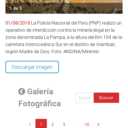
1 de 5
01/08/2018
La Policía Nacional del Perú (PNP) realizó un
operativo de interdicción contra la minería ilegal en la
zona denominada La Pampa, a la altura del Km 104 de la
carretera Interoceánica Sur en el distrito de Inambari,
región Madre de Dios. Foto: ANDINA/Mininter
Descargar Imagen
Galería
Buscar
Fotográfica
chevron_left
chevron_right
1
2
3
...
10