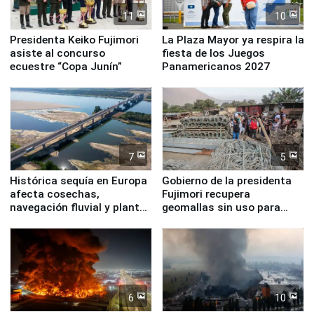
11
10
Presidenta Keiko Fujimori
La Plaza Mayor ya respira la
asiste al concurso
fiesta de los Juegos
ecuestre “Copa Junín”
Panamericanos 2027
7
5
Histórica sequía en Europa
Gobierno de la presidenta
afecta cosechas,
Fujimori recupera
navegación fluvial y plantas
geomallas sin uso para
nucleares
proteger Santa Eulalia ante
Fenómeno El Niño
6
10