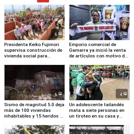
6
5
Presidenta Keiko Fujimori
Emporio comercial de
supervisa construcción de
Gamarra ya inició la venta
vivienda social para
de artículos con motivo de
familias afectadas por
la visita del papa León XIV
sismo en Junín
6
4
Sismo de magnitud 5.0 deja
Un adolescente tailandés
más de 100 viviendas
mata a siete personas en
inhabitables y 15 heridos en
un tiroteo en su casa y
Junín
escuela