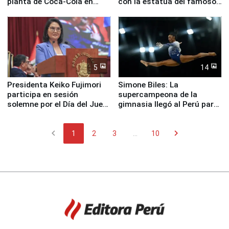
planta de Coca-Cola en
con la estatua del famoso
Pucusana
perro Hachiko
5
14
Presidenta Keiko Fujimori
Simone Biles: La
participa en sesión
supercampeona de la
solemne por el Día del Juez
gimnasia llegó al Perú para
y la Jueza
empezar cuenta regresiva a
Panamericanos Lima 2027
chevron_left
chevron_right
1
2
3
...
10