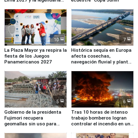
Simone Biles
10
7
La Plaza Mayor ya respira la
Histórica sequía en Europa
fiesta de los Juegos
afecta cosechas,
Panamericanos 2027
navegación fluvial y plantas
nucleares
5
6
Gobierno de la presidenta
Tras 10 horas de intenso
Fujimori recupera
trabajo bomberos logran
geomallas sin uso para
controlar el incendio en una
proteger Santa Eulalia ante
planta química de Santiago
Fenómeno El Niño
de Chile