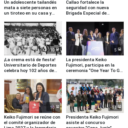
Un adolescente tailandés
Callao fortalece la
mata a siete personas en
seguridad con nueva
un tiroteo en su casa y
Brigada Especial de
escuela
Turismo y moderno
equipamiento para
Serenazgo
10
5
¡La crema está de fiesta!
La presidenta Keiko
Universitario de Deportes
Fujimori, participa en la
celebra hoy 102 años de
ceremonia “One Year To Go
fundación
de Lima 2027”
10
11
Keiko Fujimori se reúne con
Presidenta Keiko Fujimori
el comité organizador de
asiste al concurso
Lima 2027 y la legendaria
ecuestre “Copa Junín”