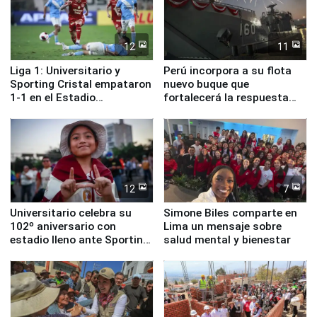
12
11
Liga 1: Universitario y
Perú incorpora a su flota
Sporting Cristal empataron
nuevo buque que
1-1 en el Estadio
fortalecerá la respuesta
Monumental
ante el fenómeno El Niño
12
7
Universitario celebra su
Simone Biles comparte en
102º aniversario con
Lima un mensaje sobre
estadio lleno ante Sporting
salud mental y bienestar
Cristal