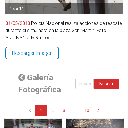
1 de 11
31/05/2018
Policía Nacional realiza acciones de rescate
durante el simulacro en la plaza San Martín. Foto:
ANDINA/Eddy Ramos.
Descargar Imagen
Galería
Buscar
Fotográfica
chevron_left
chevron_right
1
2
3
...
10