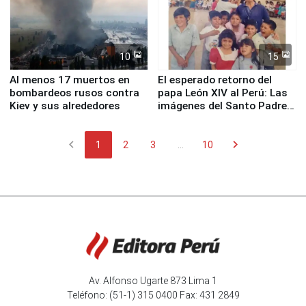
10
15
Al menos 17 muertos en
El esperado retorno del
bombardeos rusos contra
papa León XIV al Perú: Las
Kiev y sus alrededores
imágenes del Santo Padre
en su labor pastoral en
nuestro país
chevron_left
chevron_right
1
2
3
...
10
Av. Alfonso Ugarte 873 Lima 1
Teléfono: (51-1) 315 0400 Fax: 431 2849