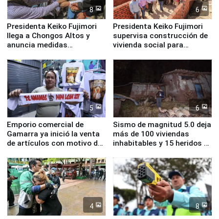
8
6
Presidenta Keiko Fujimori
Presidenta Keiko Fujimori
llega a Chongos Altos y
supervisa construcción de
anuncia medidas
vivienda social para
inmediatas en vivienda,
familias afectadas por
educación, salud y empleo
sismo en Junín
5
6
Emporio comercial de
Sismo de magnitud 5.0 deja
Gamarra ya inició la venta
más de 100 viviendas
de artículos con motivo de
inhabitables y 15 heridos en
la visita del papa León XIV
Junín
4
8