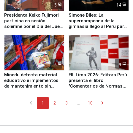
5
14
Presidenta Keiko Fujimori
Simone Biles: La
participa en sesión
supercampeona de la
solemne por el Día del Juez
gimnasia llegó al Perú para
y la Jueza
empezar cuenta regresiva a
Panamericanos Lima 2027
6
9
Minedu detecta material
FIL Lima 2026: Editora Perú
educativo e implementos
presenta el libro
de mantenimiento sin
"Comentarios de Normas
distribuir en almacenes de
Legales: Laboral Vl .
la UGEL 2
Derecho Colectivo"
chevron_left
chevron_right
1
2
3
...
10