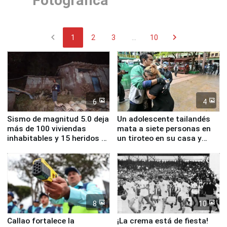
Fotográfica
chevron_left
chevron_right
1
2
3
...
10
6
4
Sismo de magnitud 5.0 deja
Un adolescente tailandés
más de 100 viviendas
mata a siete personas en
inhabitables y 15 heridos en
un tiroteo en su casa y
Junín
escuela
8
10
Callao fortalece la
¡La crema está de fiesta!