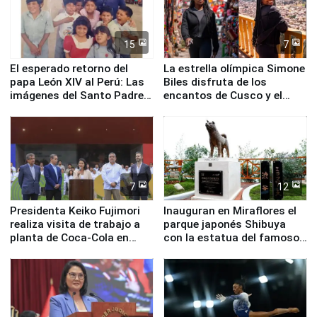
15
7
El esperado retorno del
La estrella olímpica Simone
papa León XIV al Perú: Las
Biles disfruta de los
imágenes del Santo Padre
encantos de Cusco y el
en su labor pastoral en
Valle Sagrado
nuestro país
7
12
Presidenta Keiko Fujimori
Inauguran en Miraflores el
realiza visita de trabajo a
parque japonés Shibuya
planta de Coca-Cola en
con la estatua del famoso
Pucusana
perro Hachiko