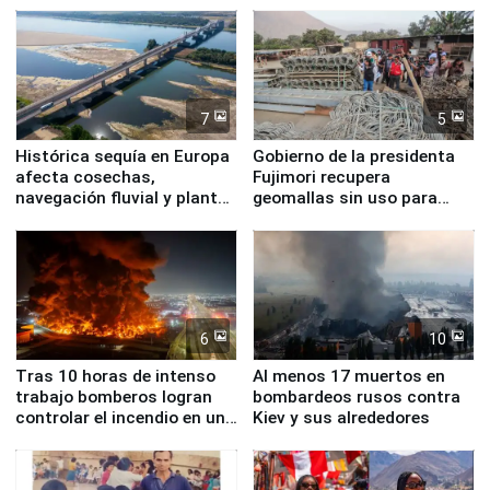
7
5
Histórica sequía en Europa
Gobierno de la presidenta
afecta cosechas,
Fujimori recupera
navegación fluvial y plantas
geomallas sin uso para
nucleares
proteger Santa Eulalia ante
Fenómeno El Niño
6
10
Tras 10 horas de intenso
Al menos 17 muertos en
trabajo bomberos logran
bombardeos rusos contra
controlar el incendio en una
Kiev y sus alrededores
planta química de Santiago
de Chile