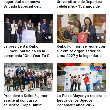
seguridad con nueva
Universitario de Deportes
Brigada Especial de
celebra hoy 102 años de
Turismo y moderno
fundación
equipamiento para
Serenazgo
5
10
La presidenta Keiko
Keiko Fujimori se reúne con
Fujimori, participa en la
el comité organizador de
ceremonia “One Year To Go
Lima 2027 y la legendaria
de Lima 2027”
Simone Biles
11
10
Presidenta Keiko Fujimori
La Plaza Mayor ya respira la
asiste al concurso
fiesta de los Juegos
ecuestre “Copa Junín”
Panamericanos 2027