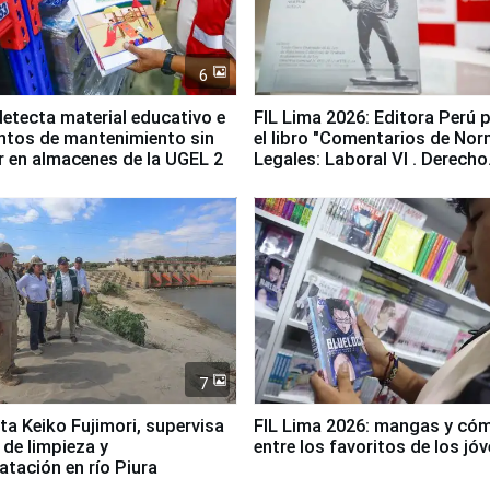
6
etecta material educativo e
FIL Lima 2026: Editora Perú 
ntos de mantenimiento sin
el libro "Comentarios de No
ir en almacenes de la UGEL 2
Legales: Laboral Vl . Derecho
Colectivo"
7
ta Keiko Fujimori, supervisa
FIL Lima 2026: mangas y có
 de limpieza y
entre los favoritos de los jó
tación en río Piura