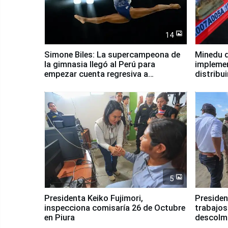
14
Simone Biles: La supercampeona de
Minedu d
la gimnasia llegó al Perú para
impleme
empezar cuenta regresiva a
distribu
Panamericanos Lima 2027
5
Presidenta Keiko Fujimori,
Presiden
inspecciona comisaría 26 de Octubre
trabajos
en Piura
descolma