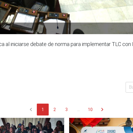
ca al iniciarse debate de norma para implementar TLC co
chevron_left
chevron_right
1
2
3
...
10