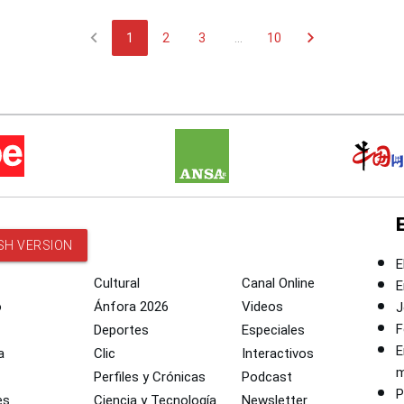
chevron_left
chevron_right
1
2
3
...
10
SH VERSION
E
Cultural
Canal Online
E
o
Ánfora 2026
Videos
J
F
Deportes
Especiales
E
a
Clic
Interactivos
m
Perfiles y Crónicas
Podcast
P
es
Ciencia y Tecnología
Newsletter