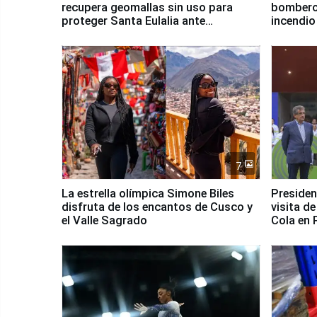
recupera geomallas sin uso para
bomberos
proteger Santa Eulalia ante
incendio
Fenómeno El Niño
Santiago
7
La estrella olímpica Simone Biles
Presiden
disfruta de los encantos de Cusco y
visita d
el Valle Sagrado
Cola en