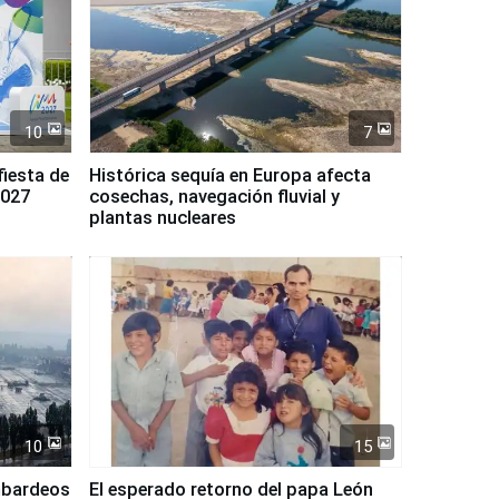
10
7
fiesta de
Histórica sequía en Europa afecta
2027
cosechas, navegación fluvial y
plantas nucleares
10
15
mbardeos
El esperado retorno del papa León