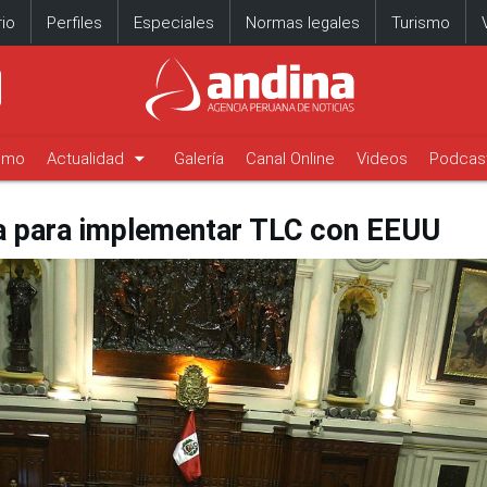
io
Perfiles
Especiales
Normas legales
Turismo
arrow_drop_down
timo
Actualidad
Galería
Canal Online
Videos
Podcas
a para implementar TLC con EEUU