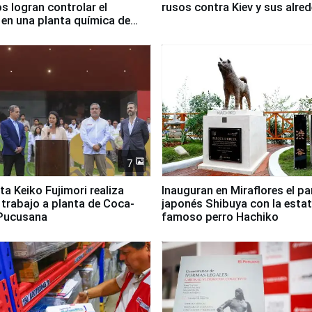
 logran controlar el
rusos contra Kiev y sus alre
 en una planta química de
 de Chile
7
ta Keiko Fujimori realiza
Inauguran en Miraflores el p
e trabajo a planta de Coca-
japonés Shibuya con la estat
 Pucusana
famoso perro Hachiko