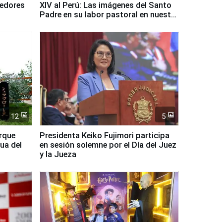
dedores
XIV al Perú: Las imágenes del Santo
Padre en su labor pastoral en nuestro
país
12
5
arque
Presidenta Keiko Fujimori participa
ua del
en sesión solemne por el Día del Juez
y la Jueza