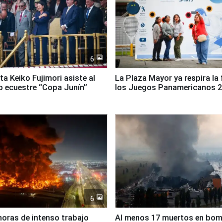
6
ta Keiko Fujimori asiste al
La Plaza Mayor ya respira la 
 ecuestre “Copa Junín”
los Juegos Panamericanos 
6
horas de intenso trabajo
Al menos 17 muertos en bo