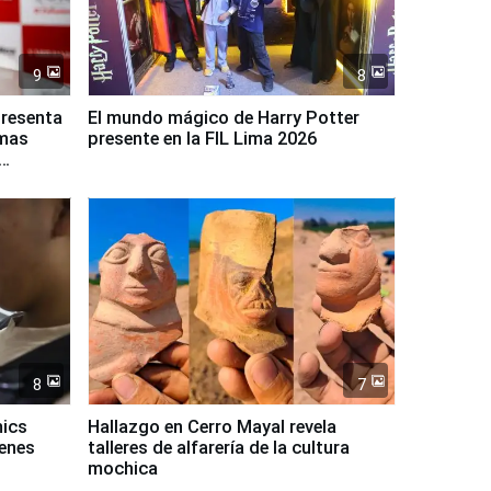
9
8
presenta
El mundo mágico de Harry Potter
rmas
presente en la FIL Lima 2026
8
7
mics
Hallazgo en Cerro Mayal revela
venes
talleres de alfarería de la cultura
mochica