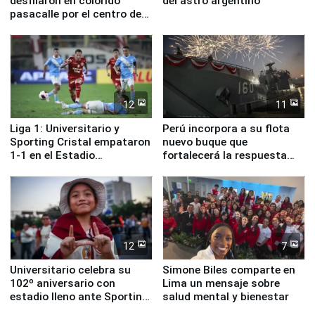
desfilaron en colorido
del astro argentino
pasacalle por el centro de
Lima
12
11
Liga 1: Universitario y
Perú incorpora a su flota
Sporting Cristal empataron
nuevo buque que
1-1 en el Estadio
fortalecerá la respuesta
Monumental
ante el fenómeno El Niño
12
7
Universitario celebra su
Simone Biles comparte en
102º aniversario con
Lima un mensaje sobre
estadio lleno ante Sporting
salud mental y bienestar
Cristal