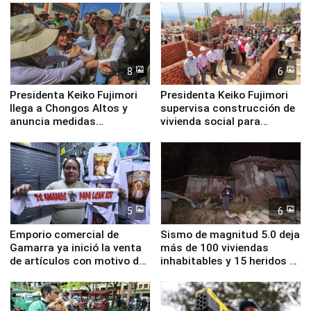
8
6
Presidenta Keiko Fujimori
Presidenta Keiko Fujimori
llega a Chongos Altos y
supervisa construcción de
anuncia medidas
vivienda social para
inmediatas en vivienda,
familias afectadas por
educación, salud y empleo
sismo en Junín
5
6
Emporio comercial de
Sismo de magnitud 5.0 deja
Gamarra ya inició la venta
más de 100 viviendas
de artículos con motivo de
inhabitables y 15 heridos en
la visita del papa León XIV
Junín