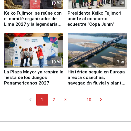
10
11
Keiko Fujimori se reúne con
Presidenta Keiko Fujimori
el comité organizador de
asiste al concurso
Lima 2027 y la legendaria
ecuestre “Copa Junín”
Simone Biles
10
7
La Plaza Mayor ya respira la
Histórica sequía en Europa
fiesta de los Juegos
afecta cosechas,
Panamericanos 2027
navegación fluvial y plantas
nucleares
chevron_left
chevron_right
1
2
3
...
10