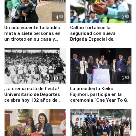
4
8
Un adolescente tailandés
Callao fortalece la
mata a siete personas en
seguridad con nueva
un tiroteo en su casa y
Brigada Especial de
escuela
Turismo y moderno
equipamiento para
Serenazgo
10
5
¡La crema está de fiesta!
La presidenta Keiko
Universitario de Deportes
Fujimori, participa en la
celebra hoy 102 años de
ceremonia “One Year To Go
fundación
de Lima 2027”