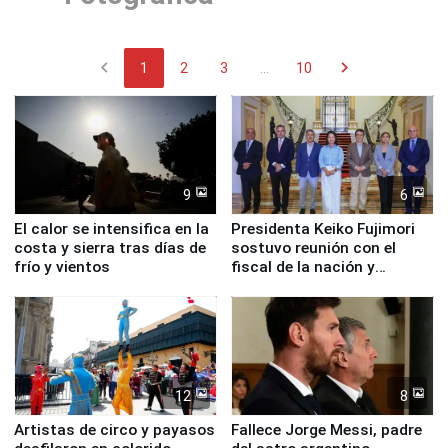
chevron_left
chevron_right
1
2
3
...
10
9
6
El calor se intensifica en la
Presidenta Keiko Fujimori
costa y sierra tras días de
sostuvo reunión con el
frío y vientos
fiscal de la nación y
ministros de Estado
12
8
Artistas de circo y payasos
Fallece Jorge Messi, padre