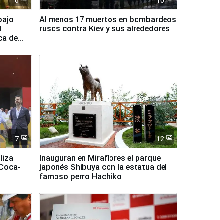
6
10
bajo
Al menos 17 muertos en bombardeos
l
rusos contra Kiev y sus alrededores
ca de
7
12
liza
Inauguran en Miraflores el parque
 Coca-
japonés Shibuya con la estatua del
famoso perro Hachiko