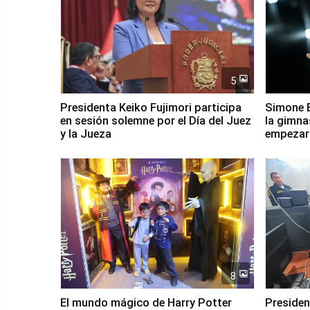
5
Presidenta Keiko Fujimori participa
Simone B
en sesión solemne por el Día del Juez
la gimna
y la Jueza
empezar 
Panamer
8
El mundo mágico de Harry Potter
Presidenta Keiko Fu