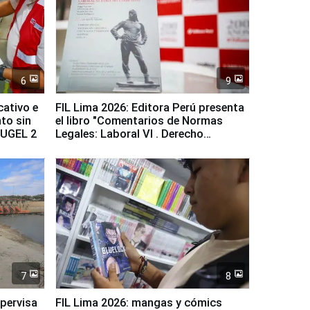
6
9
cativo e
FIL Lima 2026: Editora Perú presenta
to sin
el libro "Comentarios de Normas
a UGEL 2
Legales: Laboral Vl . Derecho
Colectivo"
7
8
upervisa
FIL Lima 2026: mangas y cómics