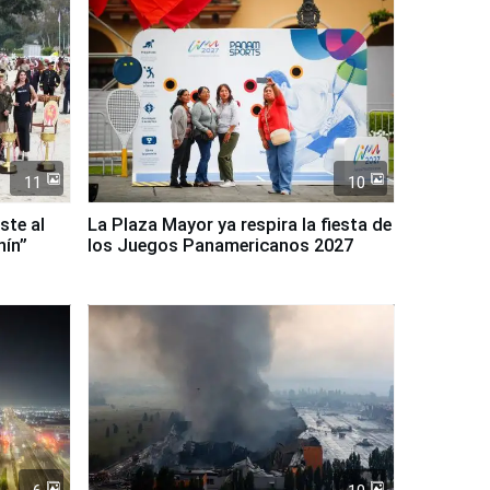
11
10
ste al
La Plaza Mayor ya respira la fiesta de
nín”
los Juegos Panamericanos 2027