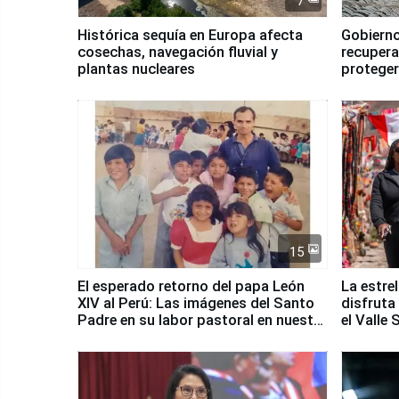
7
Histórica sequía en Europa afecta
Gobierno
cosechas, navegación fluvial y
recupera
plantas nucleares
proteger
Fenómen
15
El esperado retorno del papa León
La estre
XIV al Perú: Las imágenes del Santo
disfruta
Padre en su labor pastoral en nuestro
el Valle
país