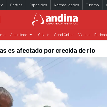
io
Perfiles
Especiales
Normas legales
Turismo
arrow_drop_down
timo
Actualidad
Galería
Canal Online
Videos
Podcas
as es afectado por crecida de río