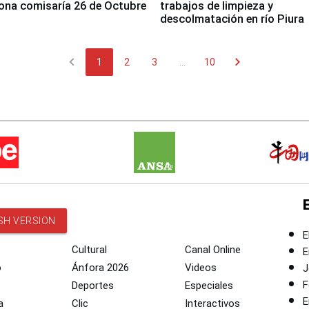
ona comisaría 26 de Octubre
trabajos de limpieza y
descolmatación en río Piura
chevron_left
chevron_right
1
2
3
...
10
SH VERSION
E
Cultural
Canal Online
E
o
Ánfora 2026
Videos
J
F
Deportes
Especiales
E
a
Clic
Interactivos