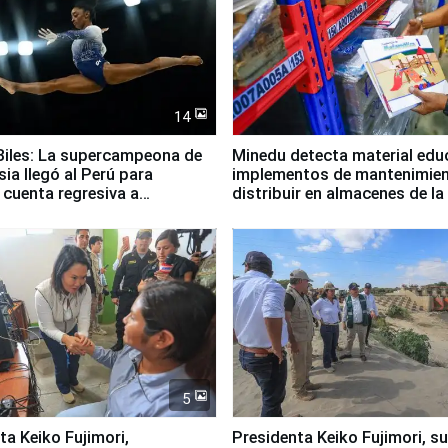
14
iles: La supercampeona de
Minedu detecta material edu
sia llegó al Perú para
implementos de mantenimien
cuenta regresiva a
distribuir en almacenes de l
icanos Lima 2027
5
jimori,
Presidenta Keiko Fujimori, s