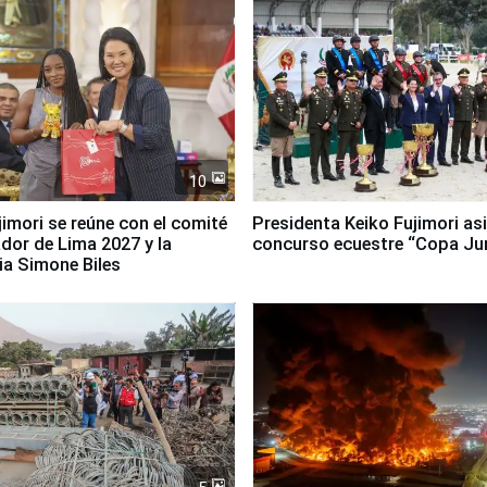
10
jimori se reúne con el comité
Presidenta Keiko Fujimori asi
dor de Lima 2027 y la
concurso ecuestre “Copa Ju
ia Simone Biles