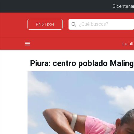
Bicentenar
ENGLISH
menu
Lo úl
Piura: centro poblado Maling