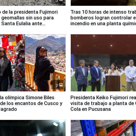
5
 de la presidenta Fujimori
Tras 10 horas de intenso tra
 geomallas sin uso para
bomberos logran controlar e
 Santa Eulalia ante
incendio en una planta quími
o El Niño
Santiago de Chile
7
lla olímpica Simone Biles
Presidenta Keiko Fujimori rea
 de los encantos de Cusco y
visita de trabajo a planta de
 Sagrado
Cola en Pucusana