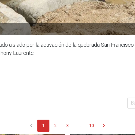
do aislado por la activación de la quebrada San Francisco 
 jhony Laurente
chevron_left
chevron_right
1
2
3
...
10