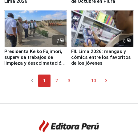
Lima 2026
de Octubre en Piura
7
8
Presidenta Keiko Fujimori,
FIL Lima 2026: mangas y
supervisa trabajos de
cómics entre los favoritos
limpieza y descolmatación
de los jóvenes
en río Piura
chevron_left
chevron_right
1
2
3
...
10