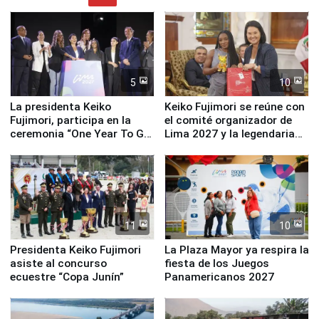
5
10
La presidenta Keiko
Keiko Fujimori se reúne con
Fujimori, participa en la
el comité organizador de
ceremonia “One Year To Go
Lima 2027 y la legendaria
de Lima 2027”
Simone Biles
11
10
Presidenta Keiko Fujimori
La Plaza Mayor ya respira la
asiste al concurso
fiesta de los Juegos
ecuestre “Copa Junín”
Panamericanos 2027