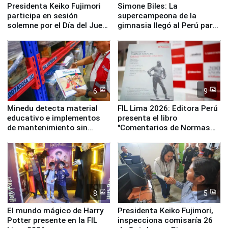
Presidenta Keiko Fujimori
Simone Biles: La
participa en sesión
supercampeona de la
solemne por el Día del Juez
gimnasia llegó al Perú para
y la Jueza
empezar cuenta regresiva a
Panamericanos Lima 2027
6
9
Minedu detecta material
FIL Lima 2026: Editora Perú
educativo e implementos
presenta el libro
de mantenimiento sin
"Comentarios de Normas
distribuir en almacenes de
Legales: Laboral Vl .
la UGEL 2
Derecho Colectivo"
8
5
El mundo mágico de Harry
Presidenta Keiko Fujimori,
Potter presente en la FIL
inspecciona comisaría 26