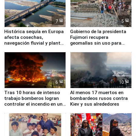
7
5
Histórica sequía en Europa
Gobierno de la presidenta
afecta cosechas,
Fujimori recupera
navegación fluvial y plantas
geomallas sin uso para
nucleares
proteger Santa Eulalia ante
Fenómeno El Niño
6
10
Tras 10 horas de intenso
Al menos 17 muertos en
trabajo bomberos logran
bombardeos rusos contra
controlar el incendio en una
Kiev y sus alrededores
planta química de Santiago
de Chile