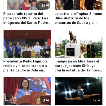
15
7
El esperado retorno del
La estrella olímpica Simone
papa León XIV al Perú: Las
Biles disfruta de los
imágenes del Santo Padre
encantos de Cusco y el
en su labor pastoral en
Valle Sagrado
nuestro país
7
12
Presidenta Keiko Fujimori
Inauguran en Miraflores el
realiza visita de trabajo a
parque japonés Shibuya
planta de Coca-Cola en
con la estatua del famoso
Pucusana
perro Hachiko
5
14