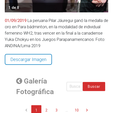
1 de 8
01/09/2019
La peruana Pilar Jáuregui ganó la medalla de
oro en Para bádminton, en la modalidad de individual
femenino WH2, tras vencer en la final a la canadiense
Yuka Chokyu en los Juegos Parapanamericanos. Foto:
ANDINA/Lima 2019
Descargar Imagen
Galería
Buscar
Fotográfica
chevron_left
chevron_right
1
2
3
...
10