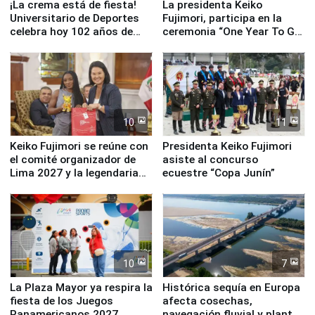
¡La crema está de fiesta!
La presidenta Keiko
Universitario de Deportes
Fujimori, participa en la
celebra hoy 102 años de
ceremonia “One Year To Go
fundación
de Lima 2027”
10
11
Keiko Fujimori se reúne con
Presidenta Keiko Fujimori
el comité organizador de
asiste al concurso
Lima 2027 y la legendaria
ecuestre “Copa Junín”
Simone Biles
10
7
La Plaza Mayor ya respira la
Histórica sequía en Europa
fiesta de los Juegos
afecta cosechas,
Panamericanos 2027
navegación fluvial y plantas