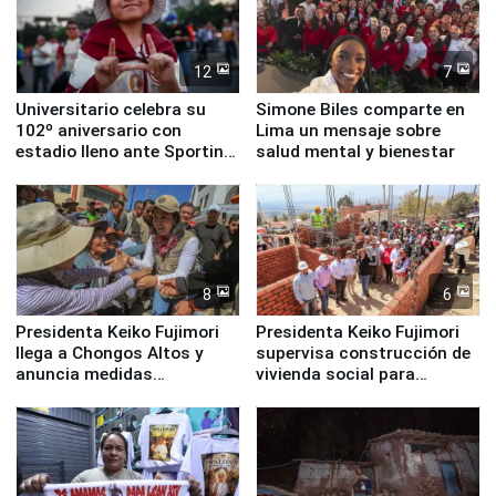
12
7
Universitario celebra su
Simone Biles comparte en
102º aniversario con
Lima un mensaje sobre
estadio lleno ante Sporting
salud mental y bienestar
Cristal
8
6
Presidenta Keiko Fujimori
Presidenta Keiko Fujimori
llega a Chongos Altos y
supervisa construcción de
anuncia medidas
vivienda social para
inmediatas en vivienda,
familias afectadas por
educación, salud y empleo
sismo en Junín