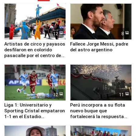
12
8
Artistas de circo y payasos
Fallece Jorge Messi, padre
desfilaron en colorido
del astro argentino
pasacalle por el centro de
Lima
12
11
Liga 1: Universitario y
Perú incorpora a su flota
Sporting Cristal empataron
nuevo buque que
1-1 en el Estadio
fortalecerá la respuesta
Monumental
ante el fenómeno El Niño