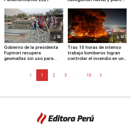
nucleares
5
6
Gobierno de la presidenta
Tras 10 horas de intenso
Fujimori recupera
trabajo bomberos logran
geomallas sin uso para
controlar el incendio en una
proteger Santa Eulalia ante
planta química de Santiago
Fenómeno El Niño
de Chile
chevron_left
chevron_right
1
2
3
...
10