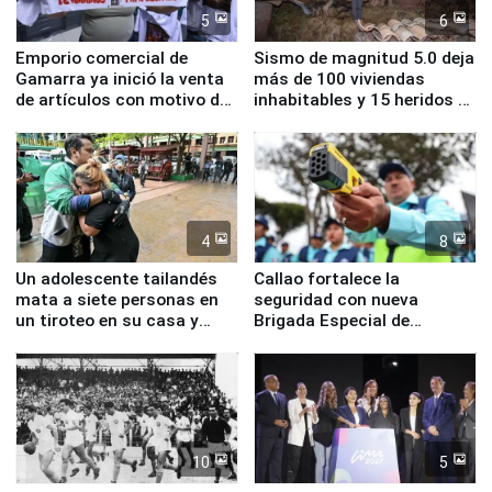
5
6
Emporio comercial de
Sismo de magnitud 5.0 deja
Gamarra ya inició la venta
más de 100 viviendas
de artículos con motivo de
inhabitables y 15 heridos en
la visita del papa León XIV
Junín
4
8
Un adolescente tailandés
Callao fortalece la
mata a siete personas en
seguridad con nueva
un tiroteo en su casa y
Brigada Especial de
escuela
Turismo y moderno
equipamiento para
Serenazgo
10
5