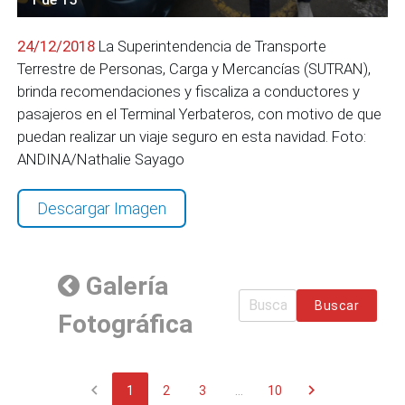
24/12/2018
La Superintendencia de Transporte
Terrestre de Personas, Carga y Mercancías (SUTRAN),
brinda recomendaciones y fiscaliza a conductores y
pasajeros en el Terminal Yerbateros, con motivo de que
puedan realizar un viaje seguro en esta navidad. Foto:
ANDINA/Nathalie Sayago
Descargar Imagen
Galería
Buscar
Fotográfica
chevron_left
chevron_right
1
2
3
...
10