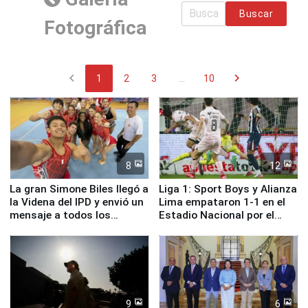
Buscar
Fotográfica
chevron_left
chevron_right
1
2
3
...
10
8
12
La gran Simone Biles llegó a
Liga 1: Sport Boys y Alianza
la Videna del IPD y envió un
Lima empataron 1-1 en el
mensaje a todos los
Estadio Nacional por el
deportistas del Perú
Torneo Clausura
9
6