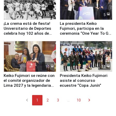
10
5
¡La crema está de fiesta!
La presidenta Keiko
Universitario de Deportes
Fujimori, participa en la
celebra hoy 102 años de
ceremonia “One Year To Go
fundación
de Lima 2027”
10
11
Keiko Fujimori se reúne con
Presidenta Keiko Fujimori
el comité organizador de
asiste al concurso
Lima 2027 y la legendaria
ecuestre “Copa Junín”
Simone Biles
chevron_left
chevron_right
1
2
3
...
10