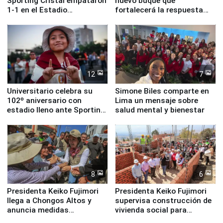
Sporting Cristal empataron
nuevo buque que
1-1 en el Estadio
fortalecerá la respuesta
Monumental
ante el fenómeno El Niño
12
7
Universitario celebra su
Simone Biles comparte en
102º aniversario con
Lima un mensaje sobre
estadio lleno ante Sporting
salud mental y bienestar
Cristal
8
6
Presidenta Keiko Fujimori
Presidenta Keiko Fujimori
llega a Chongos Altos y
supervisa construcción de
anuncia medidas
vivienda social para
inmediatas en vivienda,
familias afectadas por