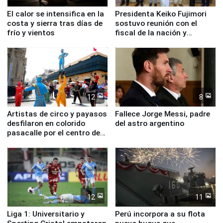
El calor se intensifica en la
Presidenta Keiko Fujimori
costa y sierra tras días de
sostuvo reunión con el
frío y vientos
fiscal de la nación y
ministros de Estado
12
8
Artistas de circo y payasos
Fallece Jorge Messi, padre
desfilaron en colorido
del astro argentino
pasacalle por el centro de
Lima
12
11
Liga 1: Universitario y
Perú incorpora a su flota