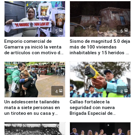
educación, salud y empleo
sismo en Junín
5
6
Emporio comercial de
Sismo de magnitud 5.0 deja
Gamarra ya inició la venta
más de 100 viviendas
de artículos con motivo de
inhabitables y 15 heridos en
la visita del papa León XIV
Junín
4
8
Un adolescente tailandés
Callao fortalece la
mata a siete personas en
seguridad con nueva
un tiroteo en su casa y
Brigada Especial de
escuela
Turismo y moderno
equipamiento para
Serenazgo