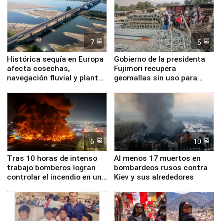
7
5
Histórica sequía en Europa
Gobierno de la presidenta
afecta cosechas,
Fujimori recupera
navegación fluvial y plantas
geomallas sin uso para
nucleares
proteger Santa Eulalia ante
Fenómeno El Niño
6
10
Tras 10 horas de intenso
Al menos 17 muertos en
trabajo bomberos logran
bombardeos rusos contra
controlar el incendio en una
Kiev y sus alrededores
planta química de Santiago
de Chile