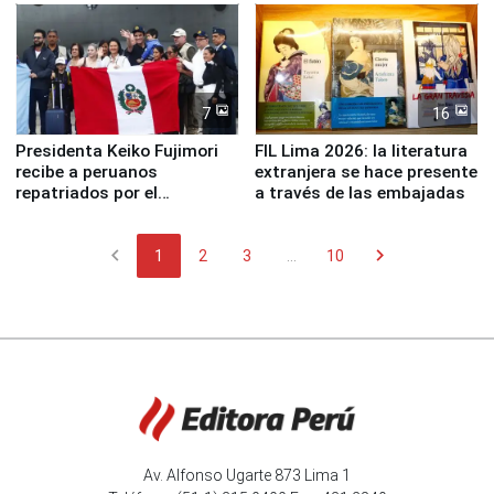
7
16
Presidenta Keiko Fujimori
FIL Lima 2026: la literatura
recibe a peruanos
extranjera se hace presente
repatriados por el
a través de las embajadas
terremoto en Venezuela
chevron_left
chevron_right
1
2
3
...
10
Av. Alfonso Ugarte 873 Lima 1