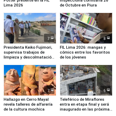
Potter presente en la FIL
inspecciona comisaría 26
Lima 2026
de Octubre en Piura
7
8
Presidenta Keiko Fujimori,
FIL Lima 2026: mangas y
supervisa trabajos de
cómics entre los favoritos
limpieza y descolmatación
de los jóvenes
en río Piura
7
6
Hallazgo en Cerro Mayal
Teleférico de Miraflores
revela talleres de alfarería
entra en etapa final y será
de la cultura mochica
inaugurado en las próximas
semanas