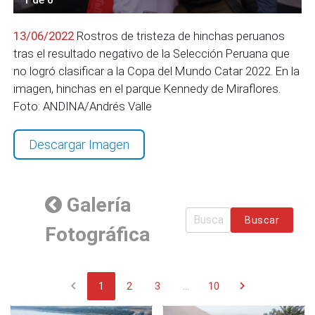
13/06/2022
Rostros de tristeza de hinchas peruanos
tras el resultado negativo de la Selección Peruana que
no logró clasificar a la Copa del Mundo Catar 2022. En la
imagen, hinchas en el parque Kennedy de Miraflores.
Foto: ANDINA/Andrés Valle
Descargar Imagen
Galería
Buscar
Fotográfica
chevron_left
chevron_right
1
2
3
...
10