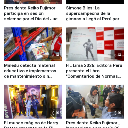
Presidenta Keiko Fujimori
Simone Biles: La
participa en sesión
supercampeona de la
solemne por el Día del Juez
gimnasia llegó al Perú para
y la Jueza
empezar cuenta regresiva a
Panamericanos Lima 2027
6
9
Minedu detecta material
FIL Lima 2026: Editora Perú
educativo e implementos
presenta el libro
de mantenimiento sin
"Comentarios de Normas
distribuir en almacenes de
Legales: Laboral Vl .
la UGEL 2
Derecho Colectivo"
8
5
El mundo mágico de Harry
Presidenta Keiko Fujimori,