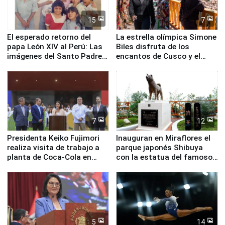
15
7
El esperado retorno del
La estrella olímpica Simone
papa León XIV al Perú: Las
Biles disfruta de los
imágenes del Santo Padre
encantos de Cusco y el
en su labor pastoral en
Valle Sagrado
nuestro país
7
12
Presidenta Keiko Fujimori
Inauguran en Miraflores el
realiza visita de trabajo a
parque japonés Shibuya
planta de Coca-Cola en
con la estatua del famoso
Pucusana
perro Hachiko
5
14