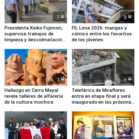
7
8
Presidenta Keiko Fujimori,
FIL Lima 2026: mangas y
supervisa trabajos de
cómics entre los favoritos
limpieza y descolmatación
de los jóvenes
en río Piura
7
6
Hallazgo en Cerro Mayal
Teleférico de Miraflores
revela talleres de alfarería
entra en etapa final y será
de la cultura mochica
inaugurado en las próximas
semanas