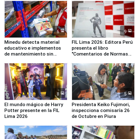
Panamericanos Lima 2027
6
9
Minedu detecta material
FIL Lima 2026: Editora Perú
educativo e implementos
presenta el libro
de mantenimiento sin
"Comentarios de Normas
distribuir en almacenes de
Legales: Laboral Vl .
la UGEL 2
Derecho Colectivo"
8
5
El mundo mágico de Harry
Presidenta Keiko Fujimori,
Potter presente en la FIL
inspecciona comisaría 26
Lima 2026
de Octubre en Piura