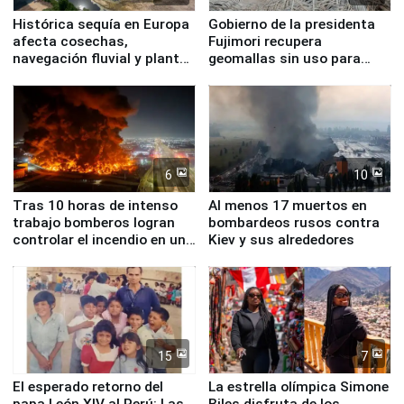
Histórica sequía en Europa
Gobierno de la presidenta
afecta cosechas,
Fujimori recupera
navegación fluvial y plantas
geomallas sin uso para
nucleares
proteger Santa Eulalia ante
Fenómeno El Niño
6
10
Tras 10 horas de intenso
Al menos 17 muertos en
trabajo bomberos logran
bombardeos rusos contra
controlar el incendio en una
Kiev y sus alrededores
planta química de Santiago
de Chile
15
7
El esperado retorno del
La estrella olímpica Simone
papa León XIV al Perú: Las
Biles disfruta de los