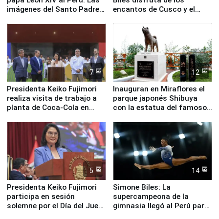
imágenes del Santo Padre
encantos de Cusco y el
en su labor pastoral en
Valle Sagrado
nuestro país
7
12
Presidenta Keiko Fujimori
Inauguran en Miraflores el
realiza visita de trabajo a
parque japonés Shibuya
planta de Coca-Cola en
con la estatua del famoso
Pucusana
perro Hachiko
5
14
Presidenta Keiko Fujimori
Simone Biles: La
participa en sesión
supercampeona de la
solemne por el Día del Juez
gimnasia llegó al Perú para
y la Jueza
empezar cuenta regresiva a