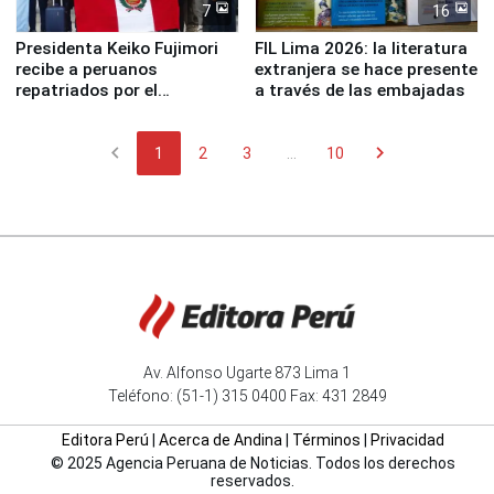
7
16
Presidenta Keiko Fujimori
FIL Lima 2026: la literatura
recibe a peruanos
extranjera se hace presente
repatriados por el
a través de las embajadas
terremoto en Venezuela
chevron_left
chevron_right
1
2
3
...
10
Av. Alfonso Ugarte 873 Lima 1
Teléfono: (51-1) 315 0400 Fax: 431 2849
Editora Perú
|
Acerca de Andina
|
Términos
|
Privacidad
© 2025 Agencia Peruana de Noticias. Todos los derechos
reservados.