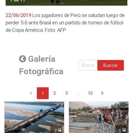
22/06/2019
Los jugadores de Perú se saludan luego de
perder 5-0 ante Brasil en un partido de torneo de fútbol
de Copa América. Foto: AFP
Galería
Buscar
Fotográfica
chevron_left
chevron_right
1
2
3
...
10
7
5