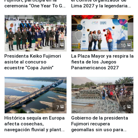
ceremonia “One Year To Go
Lima 2027 y la legendaria
de Lima 2027”
Simone Biles
11
10
Presidenta Keiko Fujimori
La Plaza Mayor ya respira la
asiste al concurso
fiesta de los Juegos
ecuestre “Copa Junín”
Panamericanos 2027
7
5
Histórica sequía en Europa
Gobierno de la presidenta
afecta cosechas,
Fujimori recupera
navegación fluvial y plantas
geomallas sin uso para
nucleares
proteger Santa Eulalia ante