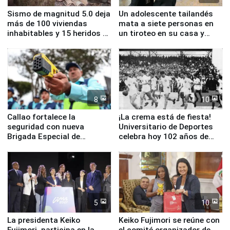
Sismo de magnitud 5.0 deja
Un adolescente tailandés
más de 100 viviendas
mata a siete personas en
inhabitables y 15 heridos en
un tiroteo en su casa y
Junín
escuela
8
10
Callao fortalece la
¡La crema está de fiesta!
seguridad con nueva
Universitario de Deportes
Brigada Especial de
celebra hoy 102 años de
Turismo y moderno
fundación
equipamiento para
Serenazgo
5
10
La presidenta Keiko
Keiko Fujimori se reúne con
Fujimori, participa en la
el comité organizador de