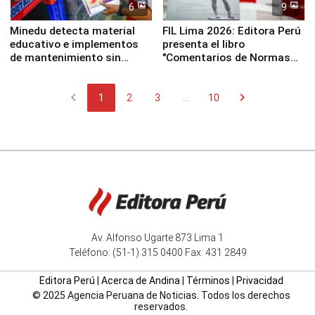
6
9
Minedu detecta material
FIL Lima 2026: Editora Perú
educativo e implementos
presenta el libro
de mantenimiento sin
"Comentarios de Normas
distribuir en almacenes de
Legales: Laboral Vl .
la UGEL 2
Derecho Colectivo"
chevron_left
chevron_right
1
2
3
...
10
Av. Alfonso Ugarte 873 Lima 1
Teléfono: (51-1) 315 0400 Fax: 431 2849
Editora Perú
|
Acerca de Andina
|
Términos
|
Privacidad
© 2025 Agencia Peruana de Noticias. Todos los derechos
reservados.