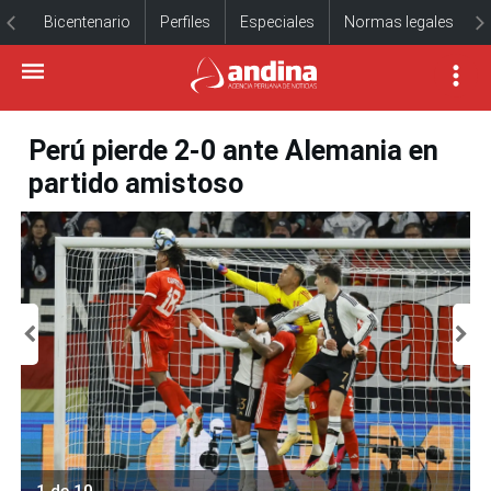
Bicentenario
Perfiles
Especiales
Normas legales
Perú pierde 2-0 ante Alemania en
partido amistoso
1 de 10