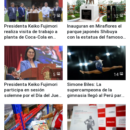
7
12
Presidenta Keiko Fujimori
Inauguran en Miraflores el
realiza visita de trabajo a
parque japonés Shibuya
planta de Coca-Cola en
con la estatua del famoso
Pucusana
perro Hachiko
5
14
Presidenta Keiko Fujimori
Simone Biles: La
participa en sesión
supercampeona de la
solemne por el Día del Juez
gimnasia llegó al Perú para
y la Jueza
empezar cuenta regresiva a
Panamericanos Lima 2027