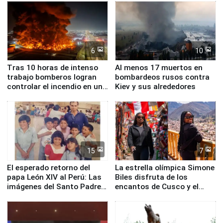
Fenómeno El Niño
6
10
Tras 10 horas de intenso
Al menos 17 muertos en
trabajo bomberos logran
bombardeos rusos contra
controlar el incendio en una
Kiev y sus alrededores
planta química de Santiago
de Chile
15
7
El esperado retorno del
La estrella olímpica Simone
papa León XIV al Perú: Las
Biles disfruta de los
imágenes del Santo Padre
encantos de Cusco y el
en su labor pastoral en
Valle Sagrado
nuestro país