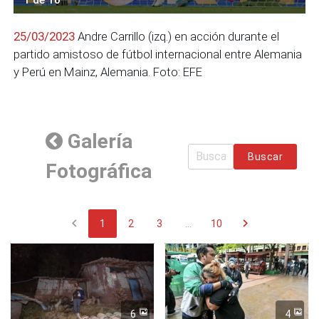
25/03/2023
Andre Carrillo (izq.) en acción durante el
partido amistoso de fútbol internacional entre Alemania
y Perú en Mainz, Alemania. Foto: EFE
Galería
Buscar
Fotográfica
chevron_left
chevron_right
1
2
3
...
10
6
4