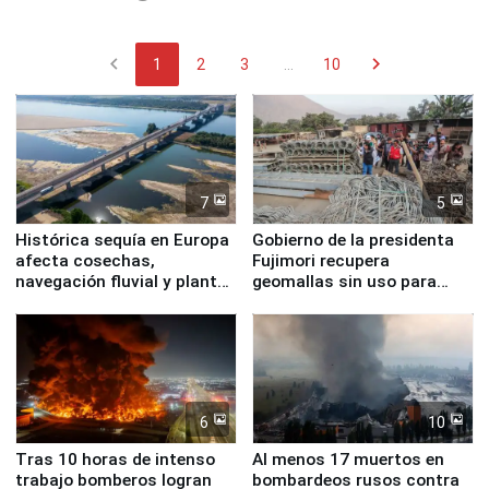
chevron_left
chevron_right
1
2
3
...
10
7
5
Histórica sequía en Europa
Gobierno de la presidenta
afecta cosechas,
Fujimori recupera
navegación fluvial y plantas
geomallas sin uso para
nucleares
proteger Santa Eulalia ante
Fenómeno El Niño
6
10
Tras 10 horas de intenso
Al menos 17 muertos en
trabajo bomberos logran
bombardeos rusos contra