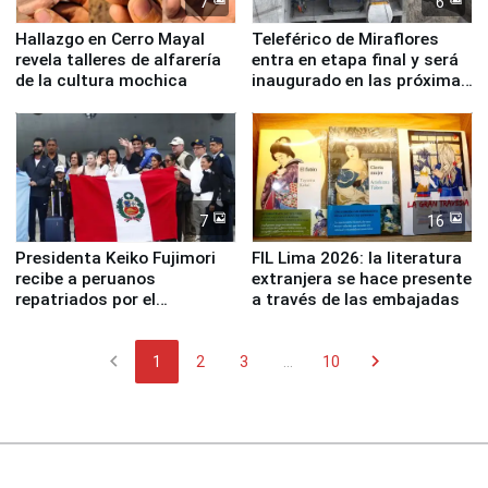
7
6
Hallazgo en Cerro Mayal
Teleférico de Miraflores
revela talleres de alfarería
entra en etapa final y será
de la cultura mochica
inaugurado en las próximas
semanas
7
16
Presidenta Keiko Fujimori
FIL Lima 2026: la literatura
recibe a peruanos
extranjera se hace presente
repatriados por el
a través de las embajadas
terremoto en Venezuela
chevron_left
chevron_right
1
2
3
...
10