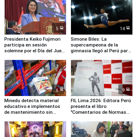
5
14
Presidenta Keiko Fujimori
Simone Biles: La
participa en sesión
supercampeona de la
solemne por el Día del Juez
gimnasia llegó al Perú para
y la Jueza
empezar cuenta regresiva a
Panamericanos Lima 2027
6
9
Minedu detecta material
FIL Lima 2026: Editora Perú
educativo e implementos
presenta el libro
de mantenimiento sin
"Comentarios de Normas
distribuir en almacenes de
Legales: Laboral Vl .
la UGEL 2
Derecho Colectivo"