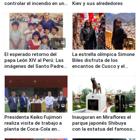
controlar el incendio en una
Kiev y sus alrededores
planta química de Santiago
de Chile
15
7
El esperado retorno del
La estrella olímpica Simone
papa León XIV al Perú: Las
Biles disfruta de los
imágenes del Santo Padre
encantos de Cusco y el
en su labor pastoral en
Valle Sagrado
nuestro país
7
12
Presidenta Keiko Fujimori
Inauguran en Miraflores el
realiza visita de trabajo a
parque japonés Shibuya
planta de Coca-Cola en
con la estatua del famoso
Pucusana
perro Hachiko