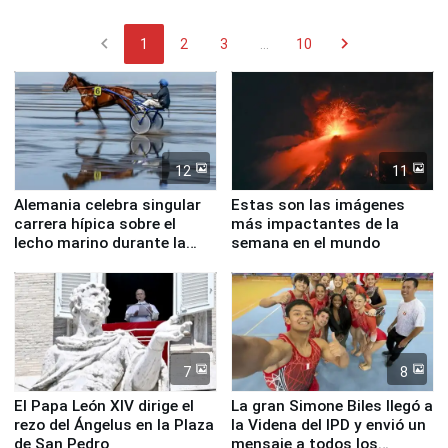
chevron_left
chevron_right
1
2
3
...
10
12
11
Alemania celebra singular
Estas son las imágenes
carrera hípica sobre el
más impactantes de la
lecho marino durante la
semana en el mundo
marea baja
7
8
El Papa León XIV dirige el
La gran Simone Biles llegó a
rezo del Ángelus en la Plaza
la Videna del IPD y envió un
de San Pedro
mensaje a todos los