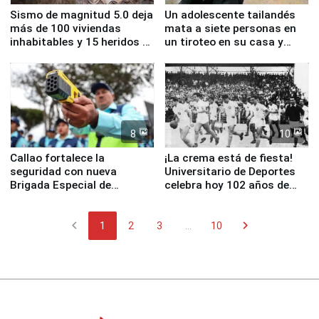
Sismo de magnitud 5.0 deja
Un adolescente tailandés
más de 100 viviendas
mata a siete personas en
inhabitables y 15 heridos en
un tiroteo en su casa y
Junín
escuela
8
10
Callao fortalece la
¡La crema está de fiesta!
seguridad con nueva
Universitario de Deportes
Brigada Especial de
celebra hoy 102 años de
Turismo y moderno
fundación
equipamiento para
chevron_left
chevron_right
Serenazgo
1
2
3
...
10