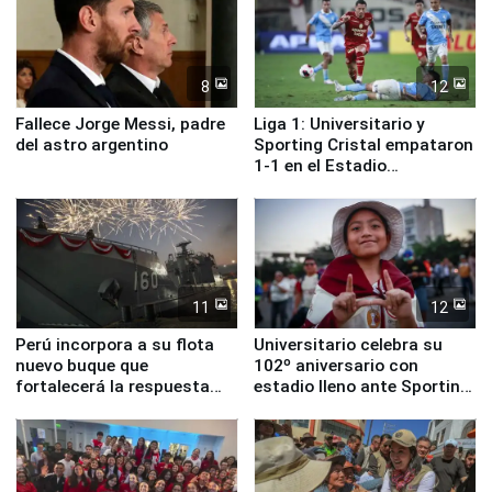
8
12
Fallece Jorge Messi, padre
Liga 1: Universitario y
del astro argentino
Sporting Cristal empataron
1-1 en el Estadio
Monumental
11
12
Perú incorpora a su flota
Universitario celebra su
nuevo buque que
102º aniversario con
fortalecerá la respuesta
estadio lleno ante Sporting
ante el fenómeno El Niño
Cristal