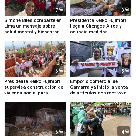
7
8
Simone Biles comparte en
Presidenta Keiko Fujimori
Lima un mensaje sobre
llega a Chongos Altos y
salud mental y bienestar
anuncia medidas
inmediatas en vivienda,
educación, salud y empleo
6
5
Presidenta Keiko Fujimori
Emporio comercial de
supervisa construcción de
Gamarra ya inició la venta
vivienda social para
de artículos con motivo de
familias afectadas por
la visita del papa León XIV
sismo en Junín
6
4