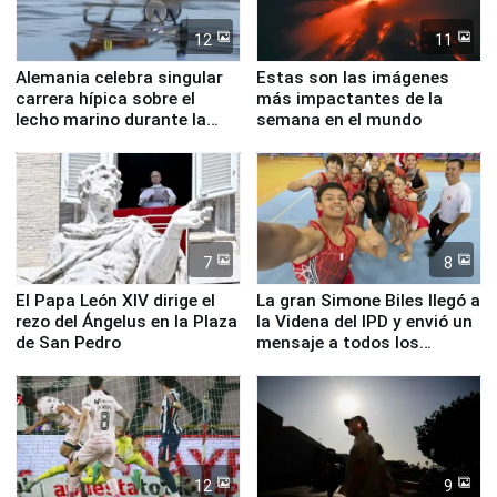
12
11
Alemania celebra singular
Estas son las imágenes
carrera hípica sobre el
más impactantes de la
lecho marino durante la
semana en el mundo
marea baja
7
8
El Papa León XIV dirige el
La gran Simone Biles llegó a
rezo del Ángelus en la Plaza
la Videna del IPD y envió un
de San Pedro
mensaje a todos los
deportistas del Perú
12
9