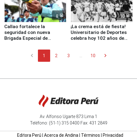
8
10
Callao fortalece la
¡La crema está de fiesta!
seguridad con nueva
Universitario de Deportes
Brigada Especial de
celebra hoy 102 años de
Turismo y moderno
fundación
equipamiento para
chevron_left
chevron_right
Serenazgo
1
2
3
...
10
Av. Alfonso Ugarte 873 Lima 1
Teléfono: (51-1) 315 0400 Fax: 431 2849
Editora Perú
|
Acerca de Andina
|
Términos
|
Privacidad