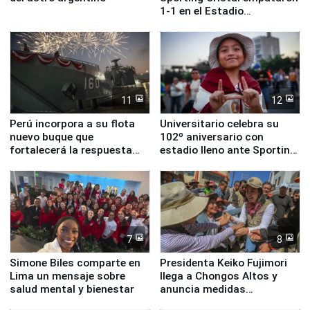
1-1 en el Estadio
Monumental
11
12
Perú incorpora a su flota
Universitario celebra su
nuevo buque que
102º aniversario con
fortalecerá la respuesta
estadio lleno ante Sporting
ante el fenómeno El Niño
Cristal
7
8
Simone Biles comparte en
Presidenta Keiko Fujimori
Lima un mensaje sobre
llega a Chongos Altos y
salud mental y bienestar
anuncia medidas
inmediatas en vivienda,