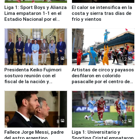
Liga 1: Sport Boys y Alianza
El calor se intensifica en la
Lima empataron 1-1 en el
costa y sierra tras días de
Estadio Nacional por el
frío y vientos
Torneo Clausura
6
12
Presidenta Keiko Fujimori
Artistas de circo y payasos
sostuvo reunión con el
desfilaron en colorido
fiscal de la nación y
pasacalle por el centro de
ministros de Estado
Lima
8
12
Fallece Jorge Messi, padre
Liga 1: Universitario y
del astro argentino
Sporting Cristal empataron