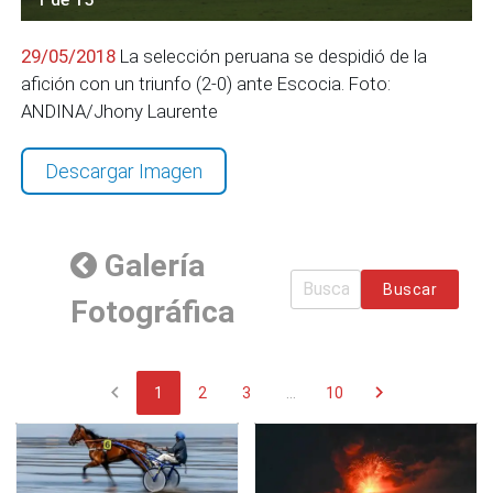
29/05/2018
La selección peruana se despidió de la
afición con un triunfo (2-0) ante Escocia. Foto:
ANDINA/Jhony Laurente
Descargar Imagen
Galería
Buscar
Fotográfica
chevron_left
chevron_right
1
2
3
...
10